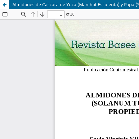
Almidones de Cáscara de Yuca (Manihot Esculenta) y Papa (