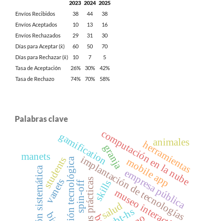
2023
2024
2025
Envíos Recibidos
38
44
38
Envíos Aceptados
10
13
16
Envíos Rechazados
29
31
30
Días para Aceptar (x̄)
60
50
70
Días para Rechazar (x̄)
10
7
5
Tasa de Aceptación
26%
30%
42%
Tasa de Rechazo
74%
70%
58%
Palabras clave
computación en la nube
gamification
animales
herramientas
granja
manets
implantación de tecnologías
students
gestión tecnológica
mobile app
revisión sistemática
empresa pública
buenas prácticas
vanets
skills
spin-off
museo interactivo
salud
ebt-hs