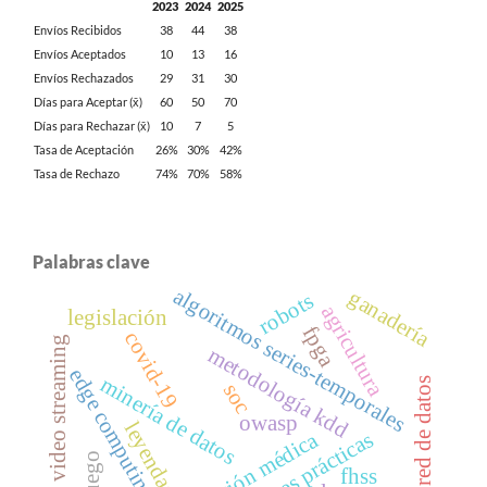
2023
2024
2025
Envíos Recibidos
38
44
38
Envíos Aceptados
10
13
16
Envíos Rechazados
29
31
30
Días para Aceptar (x̄)
60
50
70
Días para Rechazar (x̄)
10
7
5
Tasa de Aceptación
26%
30%
42%
Tasa de Rechazo
74%
70%
58%
Palabras clave
algoritmos series-temporales
ganadería
robots
agricultura
legislación
fpga
covid-19
video streaming
metodología kdd
edge computing
minería de datos
red de datos
soc
owasp
leyendas
mejores prácticas
atención médica
fhss