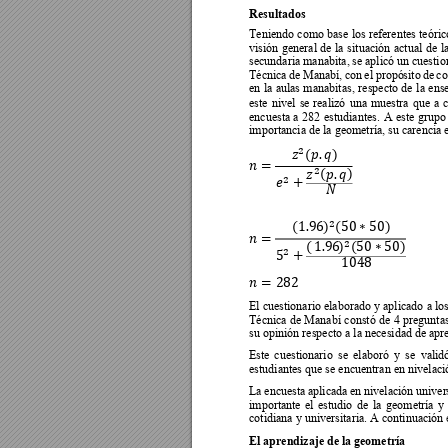
Resultados 
Teniendo 
como 
base 
los 
referentes 
teóric
visión 
general 
de 
la 
situación 
actual 
de 
l
secundaria manabita, 
se 
aplicó un c
uestio
Técnica 
de
Ma
nabí, 
c
on 
e
l 
propó
sito 
de
co
en 
la 
aulas 
manabitas, 
respecto 
de 
la 
ens
este 
nivel 
se 
realizó 
una 
muestra 
que 
a 
encuesta 
a 
282 
estudiantes. 
A 
este 
grupo
importancia de la geometría, su carencia e














































El cuestionario elaborado 
y aplicado 
a los
Técnica 
de 
Manabí 
constó de
4 
p
reguntas
su opinión respecto a la necesidad de apr
Este 
cuestionario 
se 
elaboró 
y 
se 
valid
estudiantes que se encuentran en nivelac
La 
enc
uesta 
aplicada 
e
n 
nivelación 
univer
importante 
el 
estudio 
de 
la 
g
eometría 
y
cotidiana y universitaria. A continuación
El aprendizaje de la geometr
ía