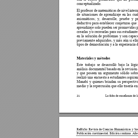
conceptualizado. 
El 
prof
esor 
de
mate
máticas 
de
nivel 
inter
de 
situaciones 
de 
aprendiz
aje 
en 
las 
cua
axiomáticos; 
y,  desarrol
le, 
pruebe 
y  p
deductivo 
para 
establecer 
conjeturas 
que 
aprendizaje solo 
pueden ser 
promovidas p
crearlas y
/o 
recrearlas 
para 
sus 
estudiantes
en 
la 
solución 
de 
problemas 
y 
so
n 
c
apace
previamente 
adquiridos, 
y 
más 
aún 
si 
ell
tipos de demostración y a la experiencia 
Materiales y métodos  
Este  trabajo  se 
 desarrolló  bajo 
 la  lóg
i
análisis 
doc
umental 
basado 
en 
la 
revisión 
y 
que 
poseen 
un 
argumento 
sóli
do 
sobr
realizó una 
encuesta a est
udiantes aspiran
Manabí 
y 
quienes 
brindan 
su 
perspectiv
medio y la repercusión que ello traería en
L
a falta de enseñanza de 
l
21
ReHuSo: Revista 
de Ciencias Humanísticas 
y Soc
Publicación cuatrimestral.
 Edició
n continua. Año