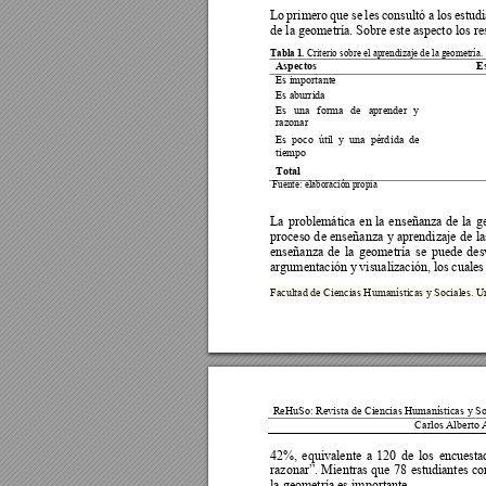
Lo 
primero 
que 
se 
les 
con
sultó 
a 
los 
estudi
de la geometría. Sobre este aspecto los res
Tabla 1. 
Criterio sobre el aprendizaje de la geometría.
Aspectos  
E
Es importante  
Es aburrida 
Es 
un
a 
forma 
de 
aprender 
y 
razonar 
Es  po
co  útil 
y  una  pérd
ida  de 
tiempo 
Total 
 Fuente: elaboración propia 
La 
problemática 
en 
la 
en
señanza 
de 
la 
g
proceso d
e 
enseñanza 
y 
aprendizaje 
d
e 
la
enseñanza 
d
e 
la 
geometría 
se 
pue
de 
des
argumentación y
visuali
zación, 
los 
cuales
Facultad de Ciencias H
umanísticas y Sociale
s. U
 ReHuSo: Revista 
de Ciencias Humanísticas 
y So
Carlos Alberto 
42%, 
equivalente 
a 
120 
de 
los 
e
ncuesta
78 
estudiantes 
co
razonar”. 
Mientras 
que 
la geometría es importante. 