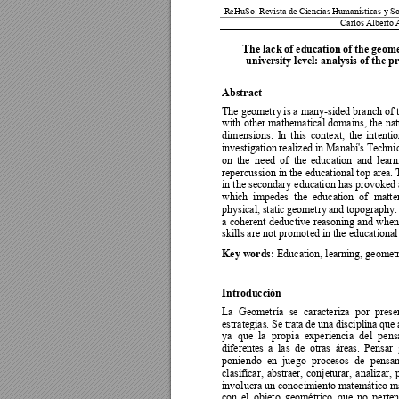
 ReHuSo: Revista 
de Ciencias Humanísticas 
y So
Carlos Alberto 
The lack of education of the geome
university level: analysis of the 
Abstract  
The geometry 
is a many-sided branch of 
with 
other mathematical 
domains, 
the 
nat
dimensions. 
I
n 
this 
context, 
the 
intentio
investigation 
realized 
in 
Manabí's 
Tec
hnic
on 
the 
need 
of 
the 
education 
a
nd 
learn
repercussion in the 
educational top area. 
in the secondary education has provoked 
which  impedes 
the  edu
cation  of 
matter
physical, 
static 
geometry 
a
nd 
topog
raphy.
a 
coherent 
deductive 
reasoning 
and 
when
skills are not promoted in the educational 
Key words:
 Education, learning, geometry
Introducción 
La 
Geometrí
a 
se  c
aracteriza 
por 
prese
estrategias. 
Se 
tra
ta 
de
una 
disciplina 
que
ya 
que 
la 
propia 
experiencia 
del 
p
ens
diferentes 
a 
las 
de 
otras 
áre
as. 
P
ensar 
poniendo  en 
juego 
procesos  de 
pensam
clasificar, 
abstraer, 
conjeturar, 
analizar, 
involucra un conocimiento matemático má
con 
el 
objeto 
geométrico 
que
no 
p
erte