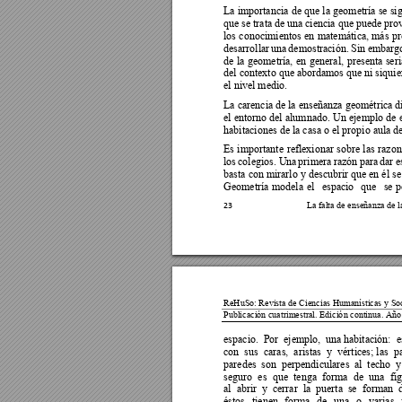
La importancia 
de que 
la 
geometría se sig
que se 
trata 
de una 
ciencia que pue
de prov
los 
conocimientos 
en 
matemática, más 
pr
desarrollar 
una 
demostración. 
Sin 
embarg
de 
la 
ge
ometría, 
en 
general, 
presenta 
se
ri
del contexto que
 abordamos que
 ni siquie
el nivel medio.  
La carencia de
 la enseñanza geométrica di
el entorno del 
alumnado. Un 
ejemplo de 
habitaciones de la casa o el propio aula de
E
s 
importante 
reflexionar 
sobre 
las 
razon
los 
colegios. 
Una
primera 
ra
zón 
para 
dar 
e
basta con mira
rlo y descubrir que 
en él se
Geometría 
model
a 
el 
espacio 
que 
se 
p
L
a falta de enseñanza de 
l
23
ReHuSo: Revista 
de Ciencias Humanísticas 
y Soc
Publicación cuatrimestral.
 Edició
n continua. Año
espacio.  
Por  
ejemplo, 
 u
na ha
bitación:  e
con  sus  caras,  aristas  
y  vértices; las  
paredes 
 son 
 perpendiculares  
al  
techo  y
seguro  
es  
que  
tenga 
 forma  
de 
 una 
 fi
g
al  abrir  y
  cerrar  la  puerta
  se  forman  
éstos 
tienen 
forma 
de 
una 
o 
varias 