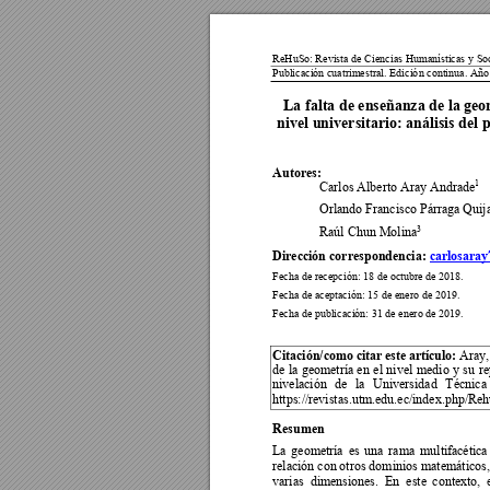
ReHuSo: Revista 
de Ciencias Humanísticas 
y Soc
Publicación cuatrimestral.
 Edició
n continua. Año
La falta de en
señanza de la g
eo
nivel universit
ario: análisis del 
Autores:  
Carlos Alberto Aray Andrade
1
Orlando Francisco Párraga Quij
Raúl Chun Molina
3
Dirección correspondencia: 
carlosara
Fecha de recepció
n: 18 de 
octubre de 2018. 
Fecha de aceptació
n: 15 de 
enero de 2019. 
Fecha de publicación: 3
1 de enero 
de 2019. 
Citación/como 
c
itar 
e
ste 
artíc
ulo:
Aray,
de 
la 
geometría 
en
el 
nivel 
medio 
y
su
re
nivelación 
de 
la 
Universidad 
Técnica 
https://revistas.utm.edu.ec/index.php/Re
Resumen 
La 
geometr
ía 
es 
una
rama 
multifa
cética
relación con 
otros dominios matemáticos, 
varias  dimensione
s.  En  este 
contexto,  