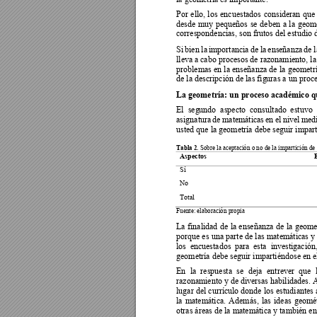
Por 
ello, 
los 
encuestados 
consideran 
qu
e
desde 
muy 
pequeños 
se 
deben 
a 
la 
geome
correspondencias, son frutos del estudio de
Si 
bien 
la 
importancia 
de 
la 
ense
ñanza 
de 
l
lleva a 
cabo procesos 
de razonamiento, la
problemas en 
la 
enseñanza 
de 
la 
geometrí
de la descripción de las fig
uras a un proc
La geometría: un proceso académico qu
El  seg
undo  aspecto  consultado 
estuvo 
asignatura 
de 
mate
máticas 
en 
el 
nivel 
medi
usted que la geometría debe seguir impart
Tabla 2. 
Sobre la aceptación o no de la impartición d
Aspectos  
E
Sí  
No
Total 
Fuente: elaboración propia 
La 
finalidad 
de 
la 
enseña
nza 
de 
la 
geomet
porque es 
una pa
rte de 
las 
matemáticas 
y
los 
encuestados 
para 
es
ta  investig
ación,
geometría debe seguir impartiéndose en el
En 
la 
respuesta 
se 
d
eja 
entrever 
que 
razonamiento y
 de 
diversas habilidades. 
A
lugar del 
currículo donde
 los 
estudiantes 
la 
matemática. 
Además, 
las 
ideas 
geomét
otras áreas de la matemática y también e