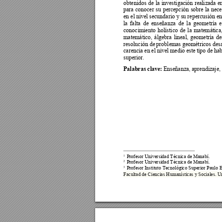
obtenidos 
de 
la 
investigación 
realizada 
e
para 
conocer 
su 
percepción 
sobre 
la 
nece
en el 
nivel sec
undario y 
su repercusión 
en
la 
falta 
de
enseñanza 
de
la 
geometría 
e
conocimiento 
holístico 
de 
la 
mat
emática,
matemático, 
álgebra 
lineal, 
geometría 
de
resolución 
de
proble
mas
g
e
ométricos 
des
carencia 
en 
el 
nivel 
medio 
este 
tipo 
de 
hab
superior.  
Palabras clave:
 Enseñanza, aprendizaje, 
1
 Profesor Universidad T
écnica de Manab
í. 
2
 Profesor Universidad T
écnica de Manab
í. 
3
 Profesor Instituto T
ecnológico Superior
 Paulo 
Facultad de Ciencias H
umanísticas y Sociale
s. U