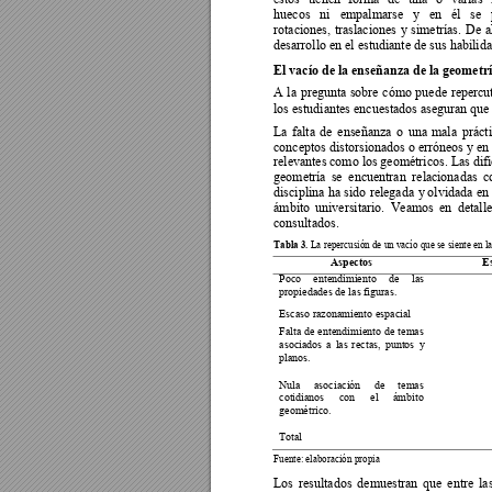
huecos   ni   empalmarse   y
   e
n   él   se 
rotaciones, 
traslaciones 
y 
simetrías. 
De 
a
desarrollo en el estudiante de sus habilid
El vacío de la enseñanza de la geometr
A 
la 
pregunta 
sobre 
cómo 
puede 
repercut
los estudiantes encuestados aseguran que 
La 
falta 
de 
enseña
nza 
o 
una 
mala 
prácti
conceptos distorsionados o 
erróneos y
 en 
relevantes 
como los 
geométricos. L
as dif
geometría 
se 
encuentran 
relac
ionadas 
c
disciplina 
ha 
sido 
relegada 
y
 olvi
dada 
en
ámbito 
universitario. 
Veamos 
en 
de
talle
consultados. 
Tabla 3. 
La repercusión de un vacío que se siente en l
Aspectos 
E
Poco 
entendimiento 
de 
las
propiedades de 
las figuras.  
Escaso razonamiento espacial 
Falta 
d
e 
entendi
miento 
de 
temas 
asociados 
a 
las 
rec
tas, 
puntos 
y
planos.   
Nula 
asociación 
de 
temas 
cotidianos 
con 
el 
ámbito 
geométrico.  
Total 
Fuente: elaboración propia 
Los 
resultados 
demuestran 
que 
entre 
la