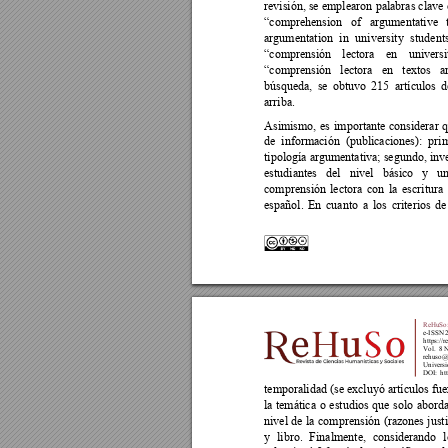
revisión, se 
emplearon 
palabras clave 
“comprehension 
of 
argumentative 
argumentation 
in 
unive
rsity 
students
“comprensión 
lectora 
en 
universi
“comprensión 
lectora 
en 
textos 
a
búsqueda, 
se 
obtuvo 
215 
artículos 
d
arriba. 
Asimismo, 
es 
importante
considerar 
q
de  información  (publicaciones):  pri
tipología 
argume
ntativa; segundo, 
inv
estudiantes 
del
nivel 
básico 
y 
u
comprensión 
lectora 
con 
la 
escritura 
español. 
En 
cuanto 
a 
los 
criterios 
de
ReHuSo:
e-ISSN 
https://r
Vol.  8 
rehuso@
Universi
DOI:
ht
temporalidad (se excluyó 
artículos fue
la 
temática 
o 
estudios 
que 
solo 
abord
nivel 
de 
la 
comprensión 
(razones 
just
y 
li
bro. 
Finalmente, 
considerando 
l