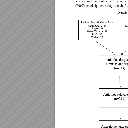
seleccionó 2
6 a
rtículos c
ientíficos, tal
(2009), en el siguiente diagrama de flu
                                                  
Registros identificados en base 
Re
de datos (n=215) 
Scopus: 39 
Web of Science: 81 
Scielo: 22 
Dialnet: 73 
Artículos despué
eliminar duplic
(n=213) 
Artículos selecci
(n=213) 
Artículo de texto c