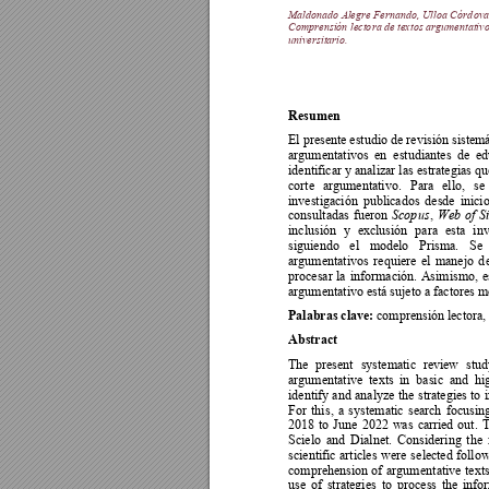
Maldonado Aleg
re Fernando,
Ulloa Córd
ova
Comprensión lecto
ra de textos argumentativ
universitario.
Resumen 
El presente estudio de 
revisión sistemá
argumentativos 
en  estudiantes 
de  e
identificar y analizar las estrategias 
corte 
argumentativo. 
Para 
ello, 
se 
investigación 
publicados 
desde 
inici
consultadas 
fueron 
, 
Scop
us
Web 
of 
S
inclusión 
y 
exclusión 
para 
esta 
in
siguiendo 
el 
modelo 
Prisma. 
Se 
argumentativos 
r
equiere 
el 
manejo 
d
procesar 
la 
información. 
Asimismo, 
e
argumentativo está sujeto a factores m
Palabras clave: 
comprensión lectora, 
Abstract 
The 
pre
sent 
systematic 
review 
stud
argumentative 
t
exts 
in  basic  and  hi
identify 
and 
analyze 
the 
strategie
s 
to 
For 
thi
s, 
a 
systematic 
search 
focusin
2018 
to 
June 
2022 
was 
carr
ied 
out. 
T
Scielo 
and 
Dialnet. 
Considering 
the 
scientific 
articles 
were 
s
elec
ted 
follo
comprehension 
of 
argum
entative 
texts
use 
of 
strategies 
to 
process 
the 
info