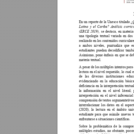
DOI:
ht
En un 
reporte de 
la Unesco 
titulado 
¿
Latina 
y 
el 
Caribe? 
Análi
sis 
curricu
se 
destaca, 
en 
materia
(ERCE 
2019),
una 
tipología 
textual 
variada 
en 
dos 
realizado en los 
contenidos curriculare
a 
ambos 
niveles, 
puntualiza 
que 
e
estudiantes 
pued
an 
decodificar 
tambi
Asimismo, 
pone 
énfasis 
en 
que 
se 
de
materia textual.  
A pesar de los múltiples intentos para 
lectora 
en 
el 
nivel 
requerido, 
lo 
cual 
e
de 
las 
diversas 
instituciones 
educa
evidenciando  en 
la  educación  básica
deficiencia 
en 
la 
interpretación 
textual
la 
información 
en 
el 
nivel 
li
ter
al; 
interpretación 
en 
el 
nive
l 
inferencial
comprensión 
de textos 
argumentativos
interrelacionar 
los 
datos 
en 
el 
aspect
(2020),  la  lectura  en  el  ámbito  un
estudiante 
para 
que 
asimile 
nuevas 
t
enfrentarse a situaciones científicas. 
Sobre 
la  problemática 
d
e 
la 
compren
múltiples 
estudios, 
no 
o
bstante, 
pocos