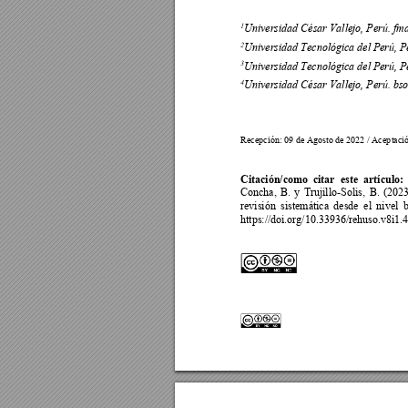
1
Universidad César Vallejo, Perú. f
2
Universidad Tecnológica del Perú, P
3
Universidad Tecnológica del Perú, P
4
Universidad César Vallejo, Perú. bso
Recepción: 0
9 de Agosto de 2022 / Acep
tació
Citación/como  citar  este  ar
tículo:
Concha, 
B. 
y 
Trujillo-Solis
, 
B. 
(2023
revisión 
sistemática 
desde 
el 
nivel 
b
https://doi.org/10.33936/rehuso.v8i1.