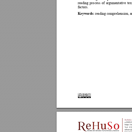
reading 
pro
ce
ss 
of 
argumentative 
tex
factors. 
Keywords: 
reading comprehension, ar
ReHuSo:
e-ISSN 
https://r
Vol.  8 
rehuso@
Universi