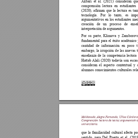
Akbari 
et 
al. 
(2021
) 
consideran 
que
comprensión 
lectora 
en
estudiantes 
(2020), 
afirman 
que 
la
lectura 
es 
t
am
tecnología. 
Por 
lo 
tanto, 
es 
impo
argumentativos 
en 
los 
estudiantes 
med
creación 
de 
un
proce
so 
de 
ense
interpretación de argumentos.  
Por 
su  parte, 
Klimova  y 
Zamborova
fundamental 
para 
el 
éxito 
académico 
cantidad 
de 
información 
en 
poco 
embargo, 
la 
irrupción 
d
e 
las 
nuevas 
enseñanza 
de 
la 
competencia 
lectora 
Hattab 
Alali 
(2020
) 
todavía 
son 
escas
consideran 
el  aspecto  contextual 
y  
alumnos 
conocimientos 
culturales 
rel
Maldonado Aleg
re Fernando,
Ulloa Córd
ova
Comprensión lecto
ra de textos argumentativ
universitario.
que 
la 
familiarida
d 
cultural 
afecta 
po
sentido, 
para 
Del 
P
uerto 
et 
al. 
(2018