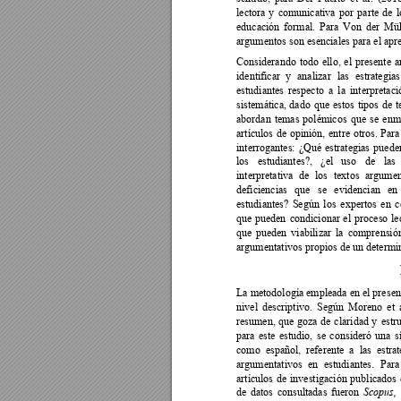
lectora 
y 
comunicativa 
p
or 
parte 
de 
l
educación 
formal. 
P
ara
Von 
der 
Müh
argumentos son esenciales para el apr
Considerando 
todo 
ello, 
el 
presente 
a
identificar 
y 
analizar 
las 
estrategias
estudiantes 
respecto 
a 
l
a 
interpretaci
sistemática, 
dado 
que 
estos 
tipos 
de 
t
abordan 
temas 
polémicos 
que 
se 
enm
artículos 
de 
opinión, 
entre 
otros. 
Para
interrogantes: 
¿Qué 
estrategias 
puede
los 
estudiantes?, 
¿el 
uso 
de 
las 
interpretativa 
de 
los 
textos 
argumen
deficiencias 
que 
se 
evidencian 
en 
estudiantes? 
Según 
los 
expertos 
en 
c
que 
pueden 
condicionar 
el 
proceso 
le
que 
pueden 
viabilizar 
la 
comprensió
argumentativos propios de un determin
La metodología empleada en el pres
en
nivel 
descriptivo. 
Según 
Moreno 
et 
resumen, 
que 
goza 
de 
cl
aridad 
y 
estr
para 
este 
estudio, 
se 
con
sideró 
una 
s
como  español,  referente  a  las  estra
t
argumentativos 
en 
estudiantes. 
Para
artículos 
de 
inv
estigación 
publicados 
de 
datos 
consultadas 
fu
eron 
Scopus, 