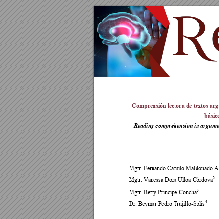
Comprensión lectora de textos arg
básico
Reading comprehension in argumenta
Mgtr. Fernando Camilo Maldonado A
2
Mgtr. Vanessa Dora Ulloa Córdova
3
Mgtr. Betty Príncipe Concha
4
Dr. Beymar Pedro Trujillo-Solis