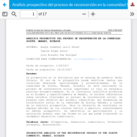
Análisis prospectivo del proceso de reconversión en la comunidad Sosote, Manabí, Ecuador