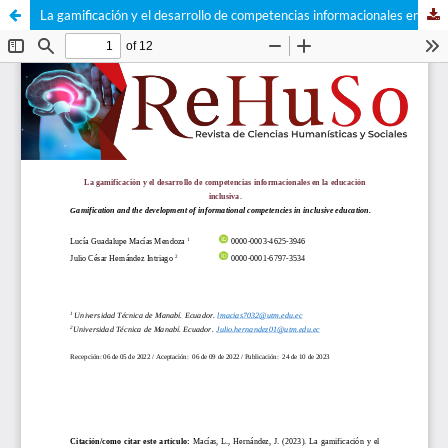
La gamificación y el desarrollo de competencias informacionales en la educación inclusiva