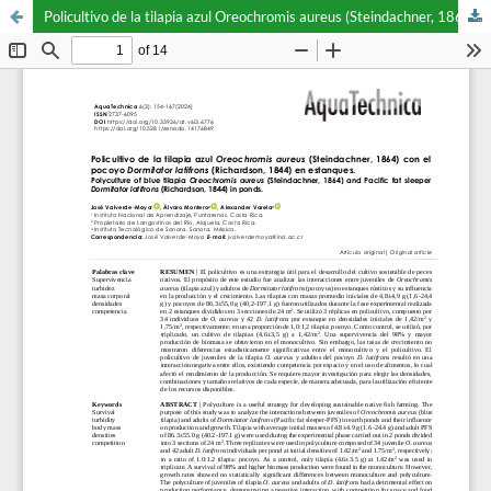
Policultivo de la tilapia azul Oreochromis aureus (Steindachner, 1864) con el pocoyo Dormitator latifrons (Richardson, 1844) en estanques.