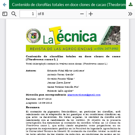
Contenido de clorofilas totales en doce clones de cacao (Theobroma cacao L.)