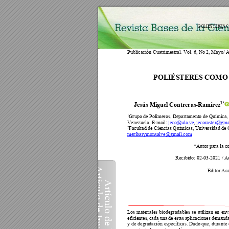
POLIÉSTERES C
Publicación Cuatrimestral. 
Vol. 6
, 
No
 2, Mayo/ A
POLIÉSTERES COMO 
1*
Jesús Miguel Contreras-Ramírez
Grupo de Polímeros, Departamento de Química,
1
Venezuela
. E
-
mail: 
jeco@ula.ve
, 
jecoras
ter@gma
Facultad de Ciencias Químicas, Universidad de
2
meribarymonsalve@gmail.com
*Autor para 
la c
Recibido: 02-03-2021 / A
Artículo de Inve
Editor Aca
Artículo de 
Los 
materiales 
biodegradable
s 
se 
utilizan 
en 
env
eficientes, 
c
ada 
una
de
e
s
tas 
a
plicaciones 
de
manda
y 
de 
deg
radación 
específicas
. 
Dado que, 
durante 