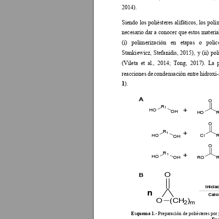
2014).  
Siendo 
los 
poliésteres 
alifáticos, 
los 
po
lí
necesario dar a 
conocer que estos materia
(i) 
polimerización 
en 
etapas 
o 
polic
Stankiewicz, 
Ste
fanidis, 
2015), 
y
(ii) 
pol
(Vileta  et 
al.,  2014; 
Tong,  2017). 
La  
reacciones 
de 
condensación 
e
ntre 
hi
drox
i
1
). 
A
O
R
1
+
H
O
OH
H
O
R
O
+
R
1
H
O
Cl
R
OH
O
R
+
1
H
O
OH
RO
R
O
B
Inicia
n
Calo
O
(CH
)
2
m
Esquema 1.-
 Preparación de poliésteres por 