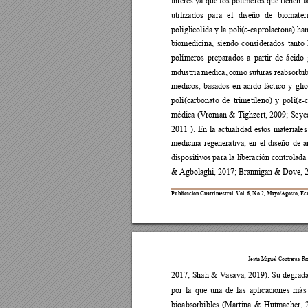
interés 
y
a 
que 
los 
polímeros 
que 
tienen 
l
utilizados 
pa
ra 
el 
diseño 
de
biomateri
-caprolactona) ha
poliglicolida y la poli(ε
biomedicina, 
siendo 
considerados 
t
anto 
polímeros 
preparados 
a 
partir 
de 
ácido 
industria 
médica, 
c
omo 
s
uturas 
r
eabsorbib
médicos, 
basados 
en 
á
cido 
l
áctico 
y 
g
lic
-
poli(carbonato 
de 
trimetileno) 
y 
poli(ε
médica 
(Vroma
n & 
Tighzert, 
2009; Seye
2011 
). 
E
n 
la
ac
tualidad 
e
stos 
materiales
medicina 
reg
enerativa, 
e
n 
e
l 
di
seño 
de
a
dispositivos para 
la liberación controlada
& 
Agbolaghi, 
2017
; 
Brann
igan 
& 
D
ove, 
Publicación Cu
atrimestral. Vol. 6, N
o 2, Mayo/Agosto, Ec
Jesús Miguel Contreras
-Ra
2017; 
Shah 
&
Vasava, 
2019). 
Su 
de
grad
por 
la 
que 
una 
de 
la
s 
aplicaciones 
má
s
bioabsorbibles 
(Martina 
& 
Hutmacher, 