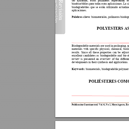
ser 
ajustadas
, 
estos 
polímeros 
representan 
e
Revisión 
bioabsorbibles 
para 
todas
e
stas
aplicaciones. 
L
a 
s
stigación
biodegradables 
que 
se 
están 
utilizando 
actualme
aplicaciones. 
Palabras clave:
biomateriales
, polímeros biodegr
POLYESTERS AS
Biodegradable materials are used in packaging, a
materials 
with 
spe
cific 
physical, 
chemica
l, 
biolo
results. 
Since 
all 
these 
properties 
can 
be 
adjust
excellent 
candidates 
as 
biodegradable 
and 
bio
-a
review 
is 
presented 
an 
overview 
of 
the 
differe
developments in their synthesis and applications.
Keywords:
 biomaterials, biodegr
adable polymer
POLIÉSTER
ES
 COMO
Publicación Cu
atrimestral. Vol. 6, N
o 2, Mayo/Agosto, Ec