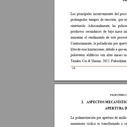
Fue
Los 
pri
ncipales 
inconvenient
es 
de
l 
proc
prolongados 
t
iempos 
de
reacción, 
que
s
e
sintetizado. 
Adicionalmente, 
l
as 
polico
productos  s
ecundarios  de 
baja 
ma
sa 
mo
aumentar 
e
l 
rendimiento 
de
este 
proces
Contrariamente, 
la 
poliadición 
por 
apert
libre 
de 
e
sas 
li
mitaciones, 
de
bido 
a
que
e
n
poliésteres 
alifáticos 
con 
altas 
masas 
mo
Tanaka
, Cai & Shiono, 2015
; Fukushima
  116                                                    
POLIÉSTERES C
2.
ASPECTOS MECANÍS
TI
APERTURA
 
La 
poli
merización 
por 
apertura 
de
a
nillo
monómero 
c
íclico 
es 
transformado 
a 
c