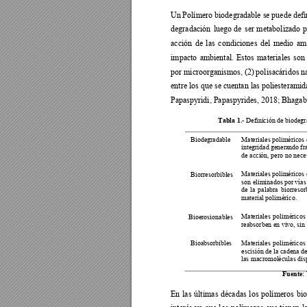
Un 
Polímero biodegradable se 
puede 
defi
degradación 
l
uego 
de 
s
er 
metabolizado 
p
acción 
de 
las 
condiciones 
del 
medio 
a
m
impacto 
ambi
ental. 
E
stos 
m
ateriales 
s
on 
por microorganismos, 
(2) 
polisacáridos 
n
entre los que se 
cuentan las pol
iesteramid
Papaspyridi, Papaspyrides, 2018; Bhagab
Tabla 1.-
 Definición 
de
 biodegr
Materiales poliméricos
Biodegradable 
integridad 
generando
fr
de acción, pero no nece
Materiales poliméricos 
Biorresorbibles 
son eliminados
 por vías
de 
la 
palabra 
biorresor
material polimérico. 
Materiales 
poliméricos
Bioerosionables 
reabsorben en vivo, sin 
Materiales 
poliméricos
Bioabsorbibles 
escisión de la cadena d
las macromoléculas dis
Fuente:
En 
l
as 
últ
imas 
déca
das 
los 
polím
eros 
bi
o