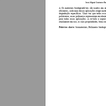
Jesús Miguel Contreras
-Ra
A 
Os
materiais 
biodegr
adáveis 
s
ã
o 
usado
s 
em 
e
eficientes, cada
 uma de
ssas a
plicações 
exige mate
degradação 
e
s
pecíficas. 
Uma 
ve
z 
que
todas
e
ss
poliésteres, 
es
ses 
polímeros 
representam 
e
xcelent
para 
todas 
essas
aplicações. 
A 
r
evisão 
a 
seguir
atualmente em uso, as suas propriedades, bem co
Palavras chave: 
biom
ateriais, Políme
ros biodegr