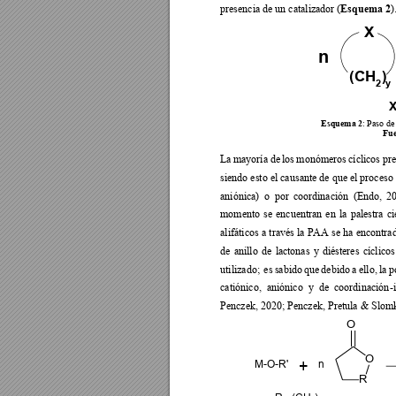
Esquema 2
presencia de un catalizador (
)
X
n
(CH
)
2
y
Esquema 2
: Paso de
Fue
La 
m
ayoría 
de
los 
monóm
eros 
c
ícli
cos 
pr
siendo esto el ca
usante de que el proceso
aniónica) 
o  por
coordinación 
(Endo, 
20
momento 
se 
e
ncuentran 
e
n 
l
a 
pa
lestra 
c
i
alifáticos 
a 
través la 
PAA se 
ha 
encontra
de 
anillo 
de 
l
actonas 
y 
di
ésteres 
cí
clicos
utilizado; 
es 
sabido 
que
de
bido 
a 
e
llo, 
la 
p
catiónico,  aniónico  y  de  coordi
nación
-
Penczek, 2020; Penczek, Pretula & Slo
O
O
+
n
M
-O-R'
R