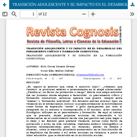
TRANSICIÓN ADOLESCENTE Y SU IMPACTO EN EL DESARROLLO DEL PENSAMIENTO CRÍTICO Y FORMACIÓN CONDUCTUAL