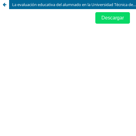
La evaluación educativa del alumnado en la Universidad Técnica de Manabí 2015