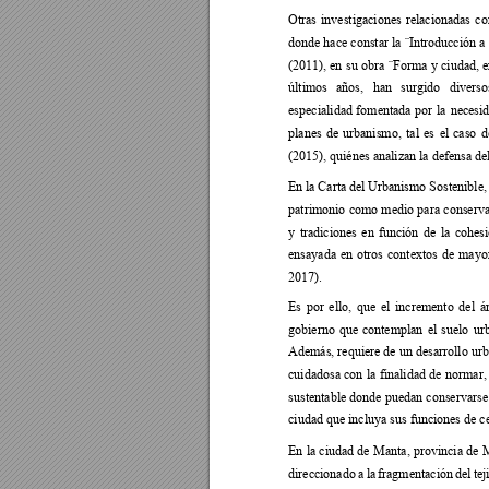
Otras 
investigaciones 
relacionadas 
co
donde hace 
constar 
la ¨
Introducción a 
(2
011), 
en 
su 
obra 
¨Forma 
y 
ciudad, 
e
últimos 
años, 
han 
sur
gido 
diverso
especialidad 
fomentada 
por 
la 
necesid
planes 
de 
urba
nismo, 
tal 
es 
el 
caso 
d
(2015), quiénes analizan la defensa de
En 
la Carta 
del 
Urbanismo Sostenible,
patrimonio 
como 
medio 
para 
conserva
y 
tradiciones 
en 
func
ión 
de 
la 
cohesi
ensayada 
en 
otros 
contextos 
de 
mayor
2017).  
Es 
por 
ello, 
que 
el 
incremento 
del 
á
gobierno 
que 
contemplan 
el 
suelo 
ur
Además, requiere de un 
desarrollo ur
cuidadosa 
con 
la 
finalidad 
de 
normar,
sustentable donde 
puedan 
conservarse
ciudad que incluya sus funciones de c
En 
la 
ciudad 
de 
Manta, 
provincia 
de 
M
direccionado 
a 
la 
fragmentación 
del 
tej