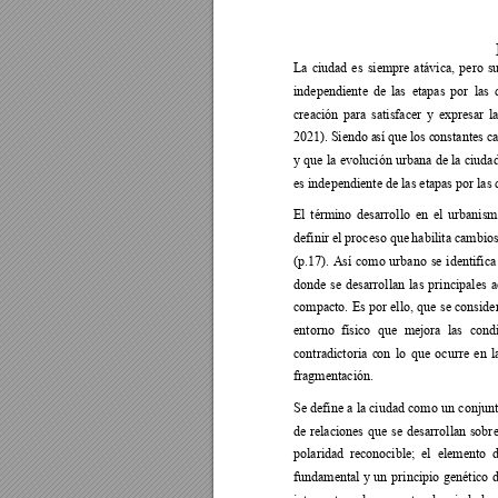
La 
ciudad 
es 
siempre 
at
ávica, 
pero 
s
independiente 
de 
las 
etapas 
por 
las 
creación 
para 
satisfacer 
y 
expresar 
l
2021). 
Siendo 
a
sí 
que 
los 
c
onstantes 
c
y 
que 
la 
evolución 
urbana de 
la 
ciuda
es independiente de las etapas por las 
El 
término 
desarrollo 
en 
el 
urbanism
definir el proceso que
 habilita cambio
(p.17). 
Así 
como 
urbano 
se 
identifica
donde 
se 
desarrollan 
las 
principales 
a
compacto. 
Es 
por 
ello, 
que 
se 
conside
entorno 
físico 
que 
mejora
las 
condi
contradictoria 
c
on 
lo 
que 
ocurre 
en 
l
fragmentación. 
Se define 
a 
la ciudad 
como 
un 
conjunt
de 
relaciones 
qu
e 
se 
des
arrollan 
sobr
polaridad 
reconocible; 
el  eleme
nto  
fundamental 
y 
un 
p
rincipio 
genético 
d