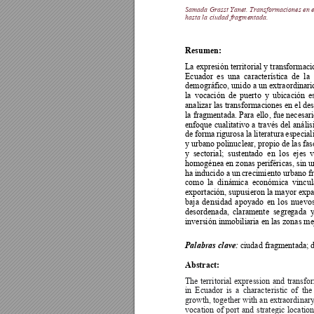
Samada Grasst Yanet
. 
Transformaciones en
 
hasta la ciudad
 fragmentada
.
Resumen: 
La expre
sión territorial y tra
nsformaci
Ecuador 
es 
una 
característica 
de 
la 
demográfico, unido a un extraordinar
la 
vocación 
de 
puerto 
y 
ubicación 
e
analizar las transformaciones en el 
des
la fragmentada. 
Para ello
, fue 
necesari
enfoque 
cualitativo 
a 
tra
vés 
del 
anális
de 
forma 
rigurosa 
la 
literatura 
especial
y urba
no polinuclear, 
propio de
 las 
fas
y 
sectorial; 
sustentado  en 
los 
ejes 
v
homogénea en zonas periféricas, sin u
ha 
inducido a 
un 
crecimiento urbano 
f
como 
la 
dinámica  económica 
vincul
exportación, 
supusieron la 
mayor expa
baja 
densidad 
apoyado 
en 
los 
nuevos
desordenada, 
claramente 
segre
gada 
y
inversión inmobiliaria en las zonas me
Palabras clav
e:
ciudad fragmentada; 
Abstract: 
The 
territorial 
expression
and 
transfo
in 
Ecuador 
is 
a 
charact
eristic 
of 
the
growth, together with an extraordinar
vocation 
of 
port 
and 
strategic 
location