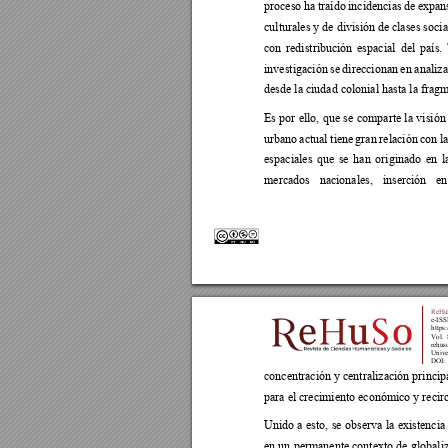
proceso 
ha 
traído 
incidencias 
de 
e
xpan
culturales y de división de
 clases soci
con 
redistribución 
espacial 
del 
país. 
investigación 
se 
direccionan 
en 
analiza
desde la ciudad colonial hasta la frag
Es 
por 
ello, 
que 
se 
comp
arte 
la 
visión
urbano 
actual 
tiene 
gran 
relación 
con 
la
espaciales 
que 
se 
han 
o
riginado 
en 
l
mercados 
nacionales, 
inserción 
en
ReHuS
e-ISS
https:
Vol. 
rehus
Unive
DOI:
concentración y centralización princip
para el crecimiento económico y recir
Unido 
a 
esto, 
se 
observa 
la 
existencia
en un 
permanente contexto 
de 
globali