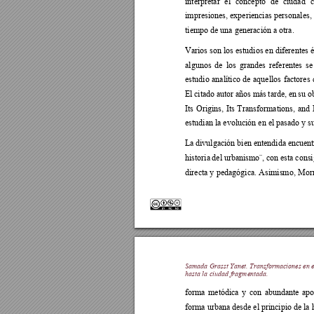
interpretar 
el 
concepto 
de 
ciudad 
impresiones, 
experiencias 
personales, 
tiempo de una generación a otra. 
Varios son los
 estudios e
n diferentes 
algunos 
de 
los 
grandes 
referentes 
se
estudio 
analítico 
de 
aque
llos 
factores 
El 
citado 
autor 
años 
más 
tarde, 
e
n 
su o
Its 
Origins, 
Its 
T
ransformations, 
and 
estudian la evolución en el pasado y su
La 
divulgación bien 
entendida e
ncuent
historia 
del urbanismo¨, 
con 
esta cons
directa y 
pedagógica. 
As
imismo, 
Morr
Samada Grasst Yanet
. 
Transformaciones en
 
hasta la ciudad
 fragmentada
.
forma 
metódica 
y 
con 
abundante 
apo
forma urbana desde el principio de la