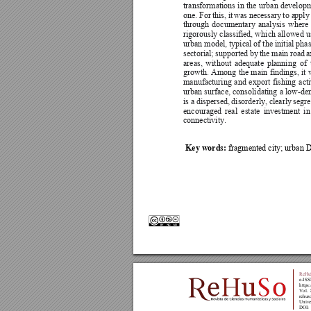
transformations 
in 
the 
ur
ban 
developm
one. 
For 
this, 
it 
was 
necessary 
to a
pply
through 
documentary 
a
nalysis 
where 
rigorously classified, whi
ch allowed u
urban model, typical of the initial phas
sectorial; 
supported 
by 
the 
main 
roa
d 
a
areas, 
without 
adequate 
planning 
of 
growth. 
Among 
the 
main 
findings, 
it
manufacturing 
and 
expor
t 
fishing 
acti
urban surface, 
consolidating 
a low
-den
is 
a 
dispersed, 
disorderly, 
clearly 
segre
encouraged 
real 
estate 
investment 
in
connectivity. 
Key words: 
fragmented city; urban 
ReHuS
e-ISS
https:
Vol. 
rehus
Unive
DOI: