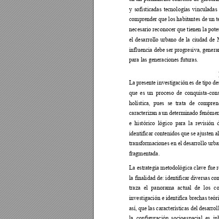
y 
sofisticadas 
tec
nologías 
vinculadas 
comprender que los habitantes de un t
necesario reconocer que tienen la potes
el 
desarrollo 
urbano 
de 
la 
ciudad 
de 
influencia debe 
ser progresiva, 
genera
para las generaciones futuras. 
La 
presente 
investigación 
es 
de 
tipo 
de
que 
es 
un 
proceso 
de 
conquista-con
holística, 
pues 
se 
trata 
de 
compren
caracterizan 
a 
un
determinado 
fenómen
e  histórico  lógico  para  la  revisión 
identificar contenidos 
que se ajusten a
transformaciones en el desarrollo urb
fragmentada.  
La estrategia 
metodológica 
clave 
fue 
r
la finalidad de: identificar diversas c
on
traza 
el 
panorama 
actual 
de 
los 
co
investigación e identifica 
brechas teór
así, que 
las características del desarrol
la  configuración 
socioes
pacial  e
s  in