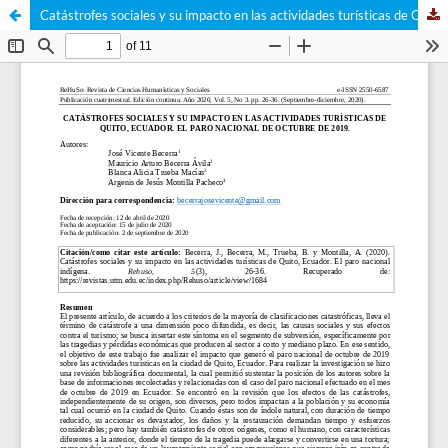
Catástrofes sociales y su impacto en las actividades turísticas de Quito, Ecuador. El paro nacional indígena.El paro nacional de octubre de 2019