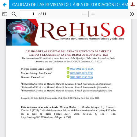
CALIDAD DE LAS REVISTAS DEL ÁREA DE EDUCACIÓN DE AMÉRICA LATINA Y EL CARIBE EN LA BASE DE DATOS SCOPUS 2017- 2022