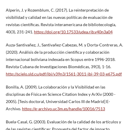
Alperin, J. y Rozemblum, C. (2017). La reinterpretación de
visibilidad y calidad en las nuevas políticas de evaluación de
revistas científicas. Revista interamericana de bibliotecología,
40(3), 231-241.
https://doi.org/10.17533/udea.rib.v40n3a04
Auza-Santivañez, J., Santivañez-Cabezas, M. y Dorta-Contreras, A.
(2020). Análisis de la producción científica y colaboración
internacional boliviana indexada en Scopus entre 1996-2018.
Revista Cubana de Investigaciones Biomédicas, 39(3), 1-16.
http://scielo.sld.cu/pdf/ibi/v39n3/1561-3011-ibi-39-03-e675.pdf
Bonilla, A. (2009). La colaboración y la Visibilidad en las
disciplinas de Física en Science Citation Index y ArXiv (2000 -
2005). [Tesis doctoral, Universidad Carlos III de Madrid] E-
Archivo.
https://e-archivo.uc3m.es/handle/10016/7513
Buela-Casal, G. (2003). Evaluación de la calidad de los artículos y
de las revistas científicas: Propuesta del factor de impacto