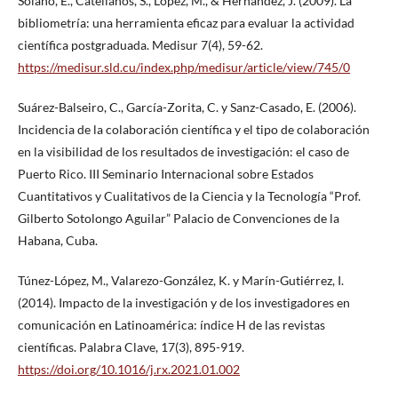
Solano, E., Catellanos, S., López, M., & Hernández, J. (2009). La
bibliometría: una herramienta eficaz para evaluar la actividad
científica postgraduada. Medisur 7(4), 59-62.
https://medisur.sld.cu/index.php/medisur/article/view/745/0
Suárez-Balseiro, C., García-Zorita, C. y Sanz-Casado, E. (2006).
Incidencia de la colaboración científica y el tipo de colaboración
en la visibilidad de los resultados de investigación: el caso de
Puerto Rico. III Seminario Internacional sobre Estados
Cuantitativos y Cualitativos de la Ciencia y la Tecnología “Prof.
Gilberto Sotolongo Aguilar” Palacio de Convenciones de la
Habana, Cuba.
Túnez-López, M., Valarezo-González, K. y Marín-Gutiérrez, I.
(2014). Impacto de la investigación y de los investigadores en
comunicación en Latinoamérica: índice H de las revistas
científicas. Palabra Clave, 17(3), 895-919.
https://doi.org/10.1016/j.rx.2021.01.002