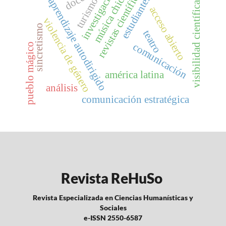
investigación
revistas científicas
música chicha
estudiantes
turismo
aprendizaje autodirigido
visibilidad científica
acceso abierto
violencia de género
sincretismo
teatro
comunicación
pueblo mágico
américa latina
análisis
comunicación estratégica
Revista ReHuSo
Revista Especializada en Ciencias Humanísticas y
Sociales
e-ISSN 2550-6587