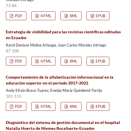
73-86
PDF
HTML
XML
EPUB
Estrategia de visibilidad para las revistas científicas editadas
en Ecuador
Karol Denisse Molina Arteaga, Juan Carlos Morales Intriago
87-100
PDF
HTML
XML
EPUB
Comportamiento de la alfabetización informacional en la
educación superior en el periodo 2017-2022
Andy Efrain Bravo Tuarez, Eneida María Quindemil Torrijo
101-115
PDF
HTML
XML
EPUB
Diagnóstico del sistema de gestión documental en el hospital
Natalia Huerta de Niemes Rocafuerte-Ecuador