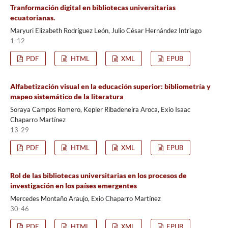
Tranformación digital en bibliotecas universitarias
ecuatorianas.
Maryuri Elizabeth Rodríguez León, Julio César Hernández Intriago
1-12
PDF
HTML
XML
EPUB
Alfabetización visual en la educación superior: bibliometría y
mapeo sistemático de la literatura
Soraya Campos Romero, Kepler Ribadeneira Aroca, Exio Isaac
Chaparro Martínez
13-29
PDF
HTML
XML
EPUB
Rol de las bibliotecas universitarias en los procesos de
investigación en los países emergentes
Mercedes Montaño Araujo, Exio Chaparro Martínez
30-46
PDF
HTML
XML
EPUB