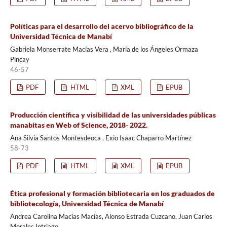
Políticas para el desarrollo del acervo bibliográfico de la
Universidad Técnica de Manabí
Gabriela Monserrate Macías Vera , María de los Ángeles Ormaza
Pincay
46-57
PDF
HTML
XML
EPUB
Producción científica y visibilidad de las universidades públicas
manabitas en Web of Science, 2018- 2022.
Ana Silvia Santos Montesdeoca , Exio Isaac Chaparro Martínez
58-73
PDF
HTML
XML
EPUB
Ética profesional y formación bibliotecaria en los graduados de
bibliotecología, Universidad Técnica de Manabí
Andrea Carolina Macías Macías, Alonso Estrada Cuzcano, Juan Carlos
Morales Intriago