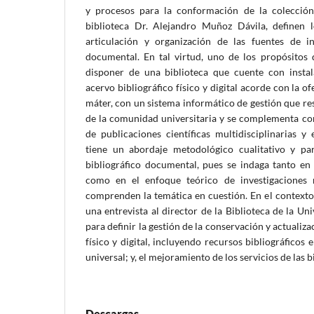
y procesos para la conformación de la colección
biblioteca Dr. Alejandro Muñoz Dávila, definen 
articulación y organización de las fuentes de i
documental. En tal virtud, uno de los propósitos d
disponer de una biblioteca que cuente con insta
acervo bibliográfico físico y digital acorde con la 
máter, con un sistema informático de gestión que r
de la comunidad universitaria y se complementa con
de publicaciones científicas multidisciplinarias y 
tiene un abordaje metodológico cualitativo y par
bibliográfico documental, pues se indaga tanto en l
como en el enfoque teórico de investigaciones 
comprenden la temática en cuestión. En el contexto 
una entrevista al director de la Biblioteca de la U
para definir la gestión de la conservación y actualiza
físico y digital, incluyendo recursos bibliográficos
universal; y, el mejoramiento de los servicios de las b
Descargas