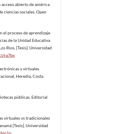
en acceso abierto de américa
de ciencias sociales. Open
en el proceso de aprendizaje
ncias de la Unidad Educativa
os Ríos. [Tesis]. Universidad
.cl/ra7bx
lectrónicas y virtuales
Nacional, Heredia, Costa
otecas públicas. Editorial
as virtuales vs tradicionales
Panamá [Tesis]. Universidad
l/6jq1p