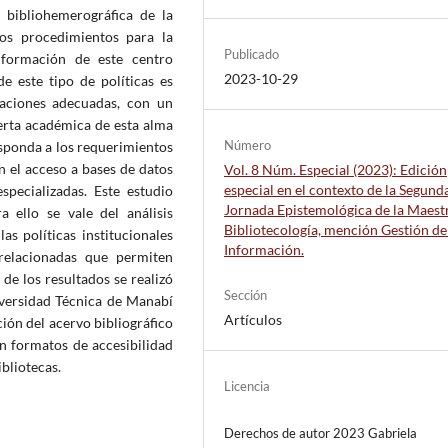
 bibliohemerográfica de la
los procedimientos para la
Publicado
nformación de este centro
2023-10-29
e este tipo de políticas es
laciones adecuadas, con un
oferta académica de esta alma
Número
esponda a los requerimientos
 el acceso a bases de datos
Vol. 8 Núm. Especial (2023): Edición
especial en el contexto de la Segund
especializadas. Este estudio
Jornada Epistemológica de la Maestr
a ello se vale del análisis
Bibliotecología, mención Gestión de
as políticas institucionales
Información.
relacionadas que permiten
de los resultados se realizó
Sección
niversidad Técnica de Manabí
Artículos
ción del acervo bibliográfico
 en formatos de accesibilidad
ibliotecas.
Licencia
Derechos de autor 2023 Gabriela