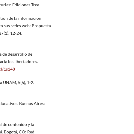
turias: Ediciones Trea.
estión de la información
s en sus sedes web: Propuesta
7(1), 12-24.
ca de desarrollo de
aria los libertadores.
.cl/1s148
ta UNAM, 5(6), 1-2.
educativos. Buenos Aires:
al de contenido y la
á. Bogotá, CO: Red