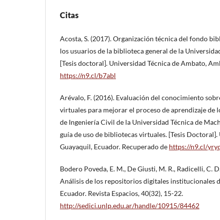
Citas
Acosta, S. (2017). Organización técnica del fondo bibl
los usuarios de la biblioteca general de la Universida
[Tesis doctoral]. Universidad Técnica de Ambato, Am
https://n9.cl/b7abl
Arévalo, F. (2016). Evaluación del conocimiento sobre
virtuales para mejorar el proceso de aprendizaje de l
de Ingeniería Civil de la Universidad Técnica de Mac
guía de uso de bibliotecas virtuales. [Tesis Doctoral]
Guayaquil, Ecuador. Recuperado de
https://n9.cl/yry
Bodero Poveda, E. M., De Giusti, M. R., Radicelli, C. D.,
Análisis de los repositorios digitales institucionales
Ecuador. Revista Espacios, 40(32), 15-22.
http://sedici.unlp.edu.ar/handle/10915/84462