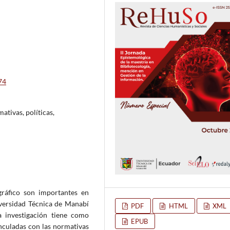
74
ativas, políticas,
ográfico son importantes en
iversidad Técnica de Manabí
PDF
HTML
XML
a investigación tiene como
EPUB
inculadas con las normativas