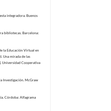
puesta integradora. Buenos
ara bibliotecas. Barcelona:
 de la Educación Virtual en
d. Una mirada de las
a]. Universidad Cooperativa
 la Investigación. McGraw
ogía. Córdoba: Alfagrama