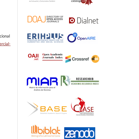
cional
rcial-