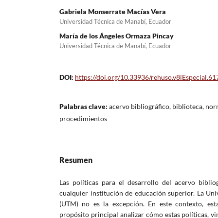
Gabriela Monserrate Macías Vera
Universidad Técnica de Manabí, Ecuador
María de los Ángeles Ormaza Pincay
Universidad Técnica de Manabí, Ecuador
DOI:
https://doi.org/10.33936/rehuso.v8iEspecial.61
Palabras clave:
acervo bibliográfico, biblioteca, norm
procedimientos
Resumen
Las políticas para el desarrollo del acervo bibli
cualquier institución de educación superior. La Un
(UTM) no es la excepción. En este contexto, est
propósito principal analizar cómo estas políticas, v