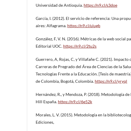
Universidad de Antioquia.
https://n9.cl/s3doe
García, I. (2012). El servicio de referencia: Una pro
aires: Alfagrama.
https://n9.cl/uiugb
González, F, V. N. (2016). Métricas de la web social p
Editorial UOC.
https://n9.cl/2tu2s
Guerrero, A, Rojas, C, y Villafañe C. (2021). Impacto
Carreras de Pregrado del Área de Ciencias de la Salu
Tecnologías Frente a la Educación. [Tesis de maestrí
de Colombia, Bogotá, Colombia.
https://n9.cl/yryql
Hernández, R., y Mendoza, P. (2018). Metodología de
Hill España.
https://n9.cl/6e52k
Morales, L. V. (2015). Metodología en la bibliotecol
Ediciones,