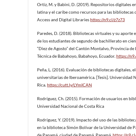
Ortiz, M. y Babini, D. (2019). Repositorios digitales 
latina y el caribe como recursos para las bibliotecas 
Access and Digital Libraries
https://n9.cl/z7z73
Paredes, D. (2018). Bibliotecas virtuales y su aporte 
de los estudiantes de segundo de bachillerato en cie
“Diez de Agosto” del Cantón Montalvo, Provincia de L
Técnica de Babahoyo, Babahoyo, Ecuador.
https://n9
Peña, L. (2016). Evaluación de bibliotecas digitales, e
universitarias de Iberoamérica. [Tesis]. Universidad 
Rica.
https://cutt.ly/LYmICAN
Rodríguez, Ch. (2015). Formación de usuarios en bibli
Universidad Nacional de Costa Rica
Rodríguez, Y. (2019). Impacto del uso de las bibliotec
en la biblioteca Simón Bolívar de la Universidad de 
de Panamá, ciudad de Panamá, Panamá.
https://n9.c