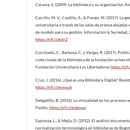
Caravia, S. (2009). La biblioteca y su organización. As
Carrillo, M. V., Castillo, A., & Parejo, M. (2017). La g
universitaria a través de las salas de prensa alojada
de modelo para su gestión. Información & Sociedad, 2
https://n9.cl/gxtr2
Corchuelo, C., Barbosa, C. y Vargas, R. (2017). Políti
colecciones de la biblioteca de la fundación universit
Fundación Universitaria Los Libertadores
https://n9
Cruz, J. (2016). ¿Qué es una Biblioteca Digital? Revis
https://n9.cl/mmpuh
Delgadillo, B. (2016). La virtualidad en los procesos 
Paidós.
https://n9.cl/qsbnwq
Espinoza, L., & Mejía, D. (2012). El análisis document
normalización terminológica en bibliotecas de Bogot