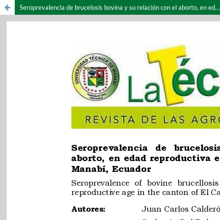
Seroprevalencia de brucelosis bovina y su relación con el aborto, en edad reproductiva en el cantón El Carmen, provincia Manabí, Ecuador.