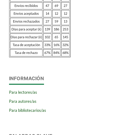
Envíos recibidos
47
69
27
Envíos aceptados
14
12
12
Envíos rechazados
27
59
13
Días para aceptar (x̄)
139
186
253
Días para rechazar (x̄)
102
65
145
Tasa de aceptación
33%
16%
32%
Tasa de rechazo
67%
84%
68%
INFORMACIÓN
Para lectores/as
Para autores/as
Para bibliotecarios/as