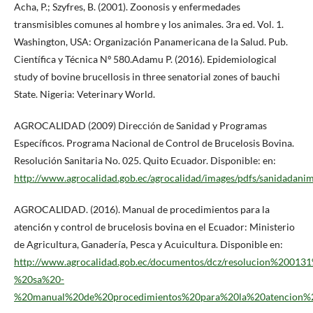
Acha, P.; Szyfres, B. (2001). Zoonosis y enfermedades
transmisibles comunes al hombre y los animales. 3ra ed. Vol. 1.
Washington, USA: Organización Panamericana de la Salud. Pub.
Científica y Técnica Nº 580.Adamu P. (2016). Epidemiological
study of bovine brucellosis in three senatorial zones of bauchi
State. Nigeria: Veterinary World.
AGROCALIDAD (2009) Dirección de Sanidad y Programas
Específicos. Programa Nacional de Control de Brucelosis Bovina.
Resolución Sanitaria No. 025. Quito Ecuador. Disponible: en:
http://www.agrocalidad.gob.ec/agrocalidad/images/pdfs/sanidadani
AGROCALIDAD. (2016). Manual de procedimientos para la
atenci6n y control de brucelosis bovina en el Ecuador: Ministerio
de Agricultura, Ganadería, Pesca y Acuicultura. Disponible en:
http://www.agrocalidad.gob.ec/documentos/dcz/resolucion%20013
%20sa%20-
%20manual%20de%20procedimientos%20para%20la%20atencion%2