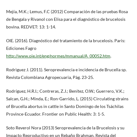
Mejía, M.K.; Lemus, F.C (2012) Comparación de las pruebas Rosa
de Bengala y Rivanol con Elisa para el diagnóstico de brucelosis
bovina. REDVET: 13: 1-14.
OIE. (2016). Diagnóstico del tratamiento de la brucelosis. Paris:
Ediciones Fagro
http://www.oie.int/eng/normes/mmanual/A_00052.htm
.
Rodrìguez J. (2011). Seroprevalencia e incidencia de Brucella sp.
Revista Colombiana Agropecuaria, Pàg. 23-25.
Rodríguez, H.R.I.; Contreras, Z.J.; Benítez, O.W.; Guerrero, V.K.;
Salcan, G.H.; Minda, E.; Ron-Garrido, L. (2015) Circulating strains
of Brucella abortus in cattle in Santo Domingo de los Tsáchilas
Province-Ecuador. Frontier on Public Health: 3: 1-5.
Soto Reverol Nora (2013) Seroprevalencia de la Brucelosis y su
Impacto Reproductivo en un Rebaño Brahman. Revista del