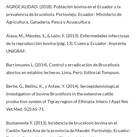
AGROCALIDAD. (2018). Población bovina en el Ecuador y la
prevalencia de brucelosis. Portoviejo, Ecuador: Ministerio de
Agricultura, Ganadería, Pesca y Acuacultura.
Álava, M., Méndez, S., & León, F. (2013). Enfermedades infecciosas
de la reproducción bovina (pág. 13). Cuenca, Ecuador: Imprenta
UNIGRAF.
Barrionuevo L. (2014). Control y erradicaciòn de Brucellosis
abortus en establos lecheros. Lima, Perù: Editorial Tompson.
Berhe, G., Belihu, K., y Asfaw, Y. (2014). Seroepidemiological
Investigation of bovine Brucellosis in the extensive cattle
production system of Tigray region of Ethiopia. Intern J Appl Res
Vet Med. 5(2):65-71.
Bustamente Y. (2013). Incidencia de brucelosis bovina en el
Cantòn Santa Ana de la provincia de Manabì. Portoviejo, Ecuador: