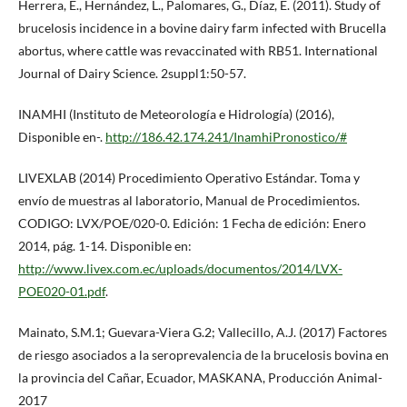
Herrera, E., Hernández, L., Palomares, G., Díaz, E. (2011). Study of
brucelosis incidence in a bovine dairy farm infected with Brucella
abortus, where cattle was revaccinated with RB51. International
Journal of Dairy Science. 2suppl1:50-57.
INAMHI (Instituto de Meteorología e Hidrología) (2016),
Disponible en-.
http://186.42.174.241/InamhiPronostico/#
LIVEXLAB (2014) Procedimiento Operativo Estándar. Toma y
envío de muestras al laboratorio, Manual de Procedimientos.
CODIGO: LVX/POE/020-0. Edición: 1 Fecha de edición: Enero
2014, pág. 1-14. Disponible en:
http://www.livex.com.ec/uploads/documentos/2014/LVX-
POE020-01.pdf
.
Mainato, S.M.1; Guevara-Viera G.2; Vallecillo, A.J. (2017) Factores
de riesgo asociados a la seroprevalencia de la brucelosis bovina en
la provincia del Cañar, Ecuador, MASKANA, Producción Animal-
2017