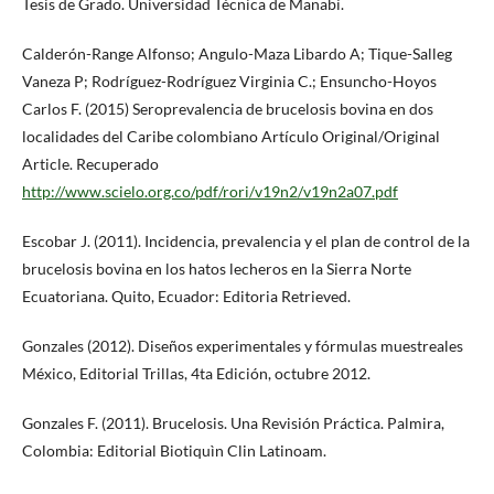
Tesis de Grado. Universidad Técnica de Manabì.
Calderón-Range Alfonso; Angulo-Maza Libardo A; Tique-Salleg
Vaneza P; Rodríguez-Rodríguez Virginia C.; Ensuncho-Hoyos
Carlos F. (2015) Seroprevalencia de brucelosis bovina en dos
localidades del Caribe colombiano Artículo Original/Original
Article. Recuperado
http://www.scielo.org.co/pdf/rori/v19n2/v19n2a07.pdf
Escobar J. (2011). Incidencia, prevalencia y el plan de control de la
brucelosis bovina en los hatos lecheros en la Sierra Norte
Ecuatoriana. Quito, Ecuador: Editoria Retrieved.
Gonzales (2012). Diseños experimentales y fórmulas muestreales
México, Editorial Trillas, 4ta Edición, octubre 2012.
Gonzales F. (2011). Brucelosis. Una Revisión Práctica. Palmira,
Colombia: Editorial Biotiquìn Clin Latinoam.