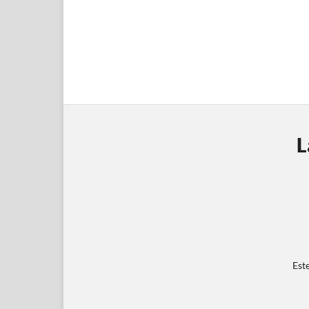
L
Est