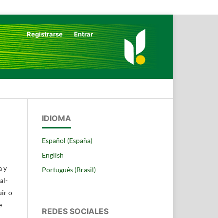
Registrarse
Entrar
Buscar
IDIOMA
Español (España)
English
a y
Português (Brasil)
al-
uir o
e
REDES SOCIALES