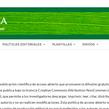
POLÍTICAS EDITORIALES
PLANTILLAS
ENVÍOS
 publicación científica de acceso abierto que promueve la difusión gratuit
o, se publica bajo la licencia Creative Commons Attribution-NonCommerci
ue permite a los investigadores descargar, imprimir, leer, citar, distrib
 autoría y no se realicen modificaciones. Esta política de acceso abierto s
s costos de producción editorial no son transferidos a los autores, lo que