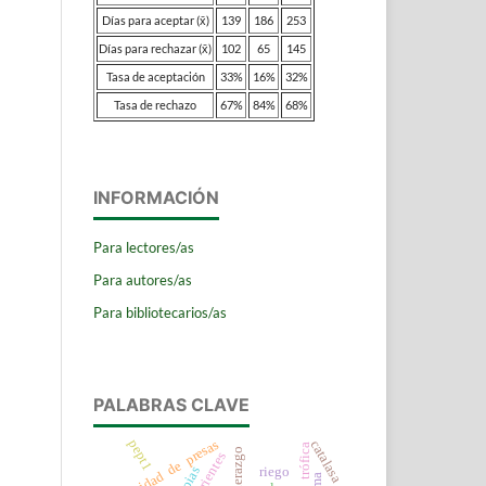
Días para aceptar (x̄)
139
186
253
Días para rechazar (x̄)
102
65
145
Tasa de aceptación
33%
16%
32%
Tasa de rechazo
67%
84%
68%
INFORMACIÓN
Para lectores/as
Para autores/as
Para bibliotecarios/as
PALABRAS CLAVE
diversidad de presas
pept1
catalasa
liderazgo
nutrientes
riego