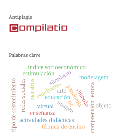
Antiplagio
Palabras clave
índice socioeconómico
simulacro
estimulación
modelagem
tipo de sostenimiento
redes sociales
maestros
estudiantes
comprensión lectora
pandemia
símbolo
arte
educación
imagen
tic
objeto
virtual
enseñanza
actividades didácticas
técnica de ensino