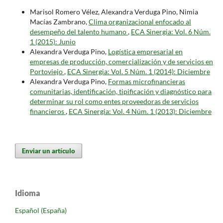
Marisol Romero Vélez, Alexandra Verduga Pino, Nimia
Macías Zambrano,
Clima organizacional enfocado al
desempeño del talento humano
,
ECA Sinergia: Vol. 6 Núm.
1 (2015): Junio
Alexandra Verduga Pino,
Logística empresarial en
empresas de producción, comercialización y de servicios en
Portoviejo
,
ECA Sinergia: Vol. 5 Núm. 1 (2014): Diciembre
Alexandra Verduga Pino,
Formas microfinancieras
comunitarias, identificación, tipificación y diagnóstico para
determinar su rol como entes proveedoras de servicios
financieros
,
ECA Sinergia: Vol. 4 Núm. 1 (2013): Diciembre
Enviar un artículo
Idioma
Español (España)