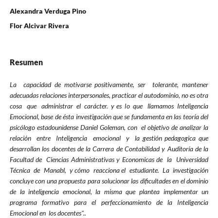
Alexandra Verduga Pino
Flor Alcivar Rivera
Resumen
La
c
apa
ci
d
a
d
d
e
m
o
t
i
v
a
r
s
e
p
o
s
iti
v
a
m
e
n
t
e
,
s
e
r
t
o
l
e
r
a
n
t
e
,
m
a
n
t
e
n
e
r
a
d
e
c
u
a
d
a
s
re
l
a
ciones
i
nt
e
r
p
e
rso
n
a
l
e
s
,
pra
cti
c
ar e
l
au
t
o
dom
in
io
,
n
o es
o
t
ra
co
s
a
q
ue
a
d
m
i
n
i
s
t
r
ar
el
c
a
rá
c
t
e
r
.
y
e
s l
o
que
llamam
os
I
n
t
e
l
i
g
e
n
ci
a
E
m
o
ci
on
a
l
,
ba
s
e
d
e
é
s
t
a
i
n
v
e
s
t
i
g
a
ci
ó
n
qu
e
s
e fun
d
a
m
e
n
t
a
en la
s teo
rí
a
d
e
l
psi
cólogo
e
s
t
a
d
o
u
n
i
d
e
n
s
e
D
a
n
i
el
Go
l
e
ma
n
,
c
o
n e
l objeti
vo
d
e
a
n
a
l
i
z
a
r
l
a
r
elac
i
ó
n
e
n
t
r
e
Inteligen
ci
a
e
m
o
c
i
o
n
a
l
y l
a
g
es
t
i
ón
p
eda
go
gi
ca
q
u
e
d
es
a
rroll
an
lo
s
d
o
c
e
n
t
e
s
de la Car
rera
d
e
Co
nt
ab
i
lida
d
y
A
u
d
it
o
r
í
a
d
e
l
a
Fac
ulta
d
de C
i
e
n
ci
a
s
A
d
m
i
n
i
s
t
r
a
ti
v
as
y
E
con
omicas
d
e
l
a
U
n
i
ve
r
s
i
d
a
d
T
éc
n
ica
de
M
a
n
a
b
l
,
y
c
ó
m
o rea
c
ciona e
l
e
s
t
u
d
i
a
n
t
e
.
L
a
i
n
v
e
s
t
i
g
a
c
i
ó
n
concluy
e
c
on
un
a
p
r
o
p
u
e
s
ta
para
s
o
l
u
c
i
o
n
a
r
las d
i
fi
c
u
lt
a
d
e
s
en
el
d
o
m
i
nio
d
e
la int
e
l
i
g
e
n
c
i
a
e
mo
c
i
o
na
l
,
la mi
s
ma
que plantea
i
m
p
l
e
m
e
n
t
a
r
u
n
programa
f
o
r
m
a
t
iv
o
p
ara
e
l
p
e
r
f
e
c
ci
on
a
m
i
e
n
t
o
d
e
la Inteligencia
Emo
cio
nal
en l
o
s
d
o
c
e
n
t
e
s
"
.
.