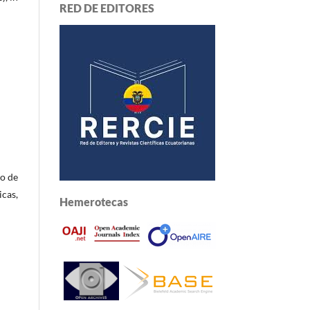
RED DE EDITORES
lo de
icas,
Hemerotecas