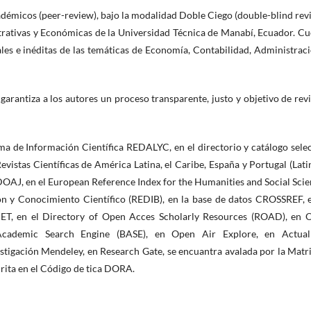
adémicos (peer-review), bajo la modalidad Doble Ciego (double-blind rev
rativas y Económicas de la Universidad Técnica de Manabí, Ecuador. Cu
les e inéditas de las temáticas de Economía, Contabilidad, Administrac
 garantiza a los autores un proceso transparente, justo y objetivo de rev
ma de Información Científica REDALYC, en el directorio y catálogo sele
vistas Científicas de América Latina, el Caribe, España y Portugal (Lat
 DOAJ, en el European Reference Index for the Humanities and Social Sci
n y Conocimiento Científico (REDIB), en la base de datos CROSSREF, e
NET, en el Directory of Open Acces Scholarly Resources (ROAD), en 
 Academic Search Engine (BASE), en Open Air Explore, en Actual
stigación Mendeley, en Research Gate, se encuantra avalada por la Matr
crita en el Código de tica DORA.