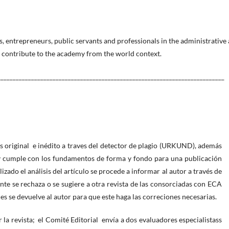
s, entrepreneurs, public servants and professionals in the administrative
 contribute to the academy from the world context.
_________________________________________________________________________
es original e inédito a traves del detector de plagio (URKUND), además
ta y cumple con los fundamentos de forma y fondo para una publicación
izado el análisis del artículo se procede a informar al autor a través de
ente se rechaza o se sugiere a otra revista de las consorciadas con ECA
les se devuelve al autor para que este haga las correciones necesarias.
 la revista; el Comité Editorial envía a dos evaluadores especialistass