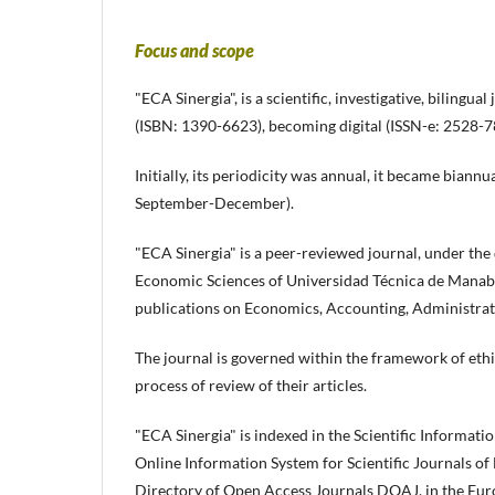
Focus and scope
"ECA Sinergia", is a scientific, investigative, bilingua
(ISBN: 1390-6623), becoming digital (ISSN-e: 2528-7
Initially, its periodicity was annual, it became bian
September-December).
"ECA Sinergia" is a peer-reviewed journal, under the 
Economic Sciences of Universidad Técnica de Manabí,
publications on Economics, Accounting, Administrati
The journal is governed within the framework of ethi
process of review of their articles.
"ECA Sinergia" is indexed in the Scientific Informati
Online Information System for Scientific Journals of 
Directory of Open Access Journals DOAJ, in the Eur