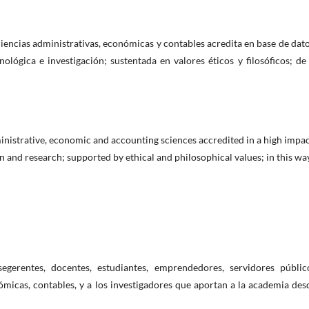
s ciencias administrativas, económicas y contables acredita en base de dat
lógica e investigación; sustentada en valores éticos y filosóficos; de
dministrative, economic and accounting sciences accredited in a high impa
n and research; supported by ethical and philosophical values; in this wa
segerentes, docentes, estudiantes, emprendedores, servidores públic
ómicas, contables, y a los investigadores que aportan a la academia des