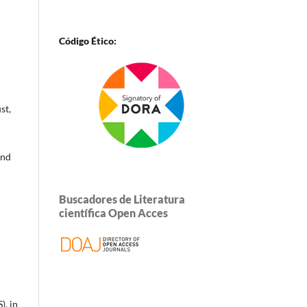
Código Ético:
st,
and
Buscadores de Literatura
científica Open Acces
), in