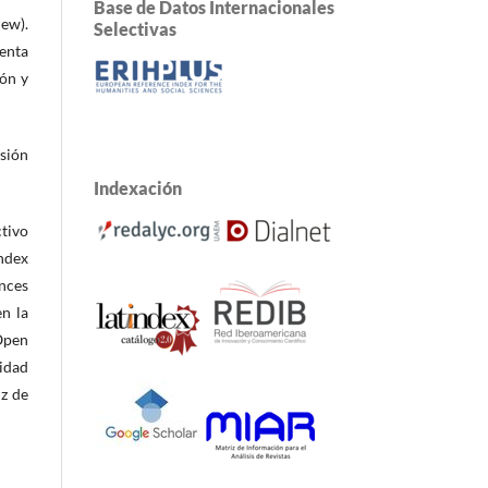
Base de Datos Internacionales
iew).
Selectivas
enta
ión y
isión
Indexación
ctivo
index
ences
n la
Open
idad
iz de