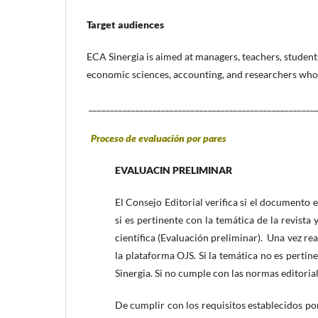
Target audiences
ECA Sinergia is aimed at managers, teachers, student
economic sciences, accounting, and researchers who
______________________________________________________
Proceso de evaluación por pares
EVALUACIN PRELIMINAR
El Consejo Editorial verifica si el documento 
si es pertinente con la temática de la revis
científica (Evaluación preliminar). Una vez real
la plataforma OJS. Si la temática no es pertin
Sinergia. Si no cumple con las normas editoria
De cumplir con los requisitos establecidos por