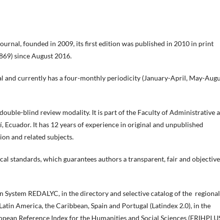
l journal, founded in 2009, its first edition was published in 2010 in print
869) since August 2016.
nual and currently has a four-monthly periodicity (January-April, May-Augu
double-blind review modality. It is part of the Faculty of Administrative 
 Ecuador. It has 12 years of experience in original and unpublished
on and related subjects.
cal standards, which guarantees authors a transparent, fair and objective
on System REDALYC, in the directory and selective catalog of the regional
Latin America, the Caribbean, Spain and Portugal (Latindex 2.0), in the
opean Reference Index for the Humanities and Social Sciences (ERIHPLUS