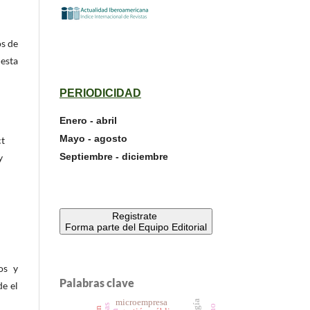
os de
 esta
PERIODICIDAD
Enero - abril
Mayo - agosto
ct
Septiembre - diciembre
y
Registrate
Forma parte del Equipo Editorial
os y
Palabras clave
de el
microempresa