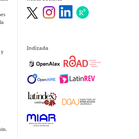
nes
la
Indizada
 y
ión.