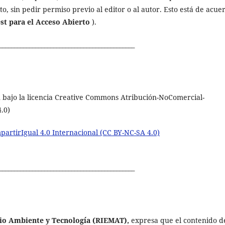
cito, sin pedir permiso previo al editor o al autor. Esto está de acue
est para el Acceso Abierto
).
_____________________________________________
 bajo la licencia
Creative Commons Atribución-NoComercial-
.0)
rtirIgual 4.0 Internacional (CC BY-NC-SA 4.0)
_____________________________________________
dio Ambiente y Tecnología (RIEMAT),
expresa que el contenido d