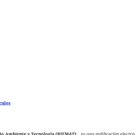
culos
dio Ambiente y Tecnología (RIEMAT):
es una publicación electró