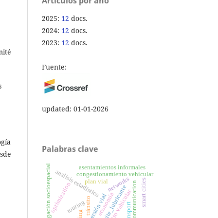
Artículos por año
2025:
12
docs.
2024:
12
docs.
2023:
12
docs.
mité
Fuente:
s
updated: 01-01-2026
ogía
Palabras clave
esde
segregación socioespacial
asentamientos informales
análisis estadístico
congestionamiento vehicular
networks
smart cities
plan vial
communication
optimization
aceite_lubricante
tránsito vehicular
economía
inversión vial
tránsito
routing
transport
sizing