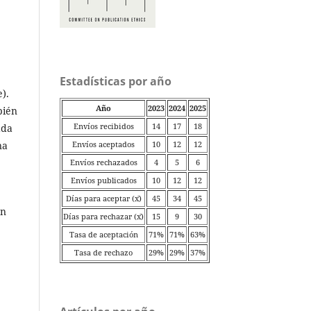
Estadísticas por año
).
Año
2023
2024
2025
bién
Envíos recibidos
14
17
18
ada
na
Envíos aceptados
10
12
12
Envíos rechazados
4
5
6
Envíos publicados
10
12
12
Días para aceptar (x̄)
45
34
45
on
Días para rechazar (x̄)
15
9
30
Tasa de aceptación
71%
71%
63%
Tasa de rechazo
29%
29%
37%