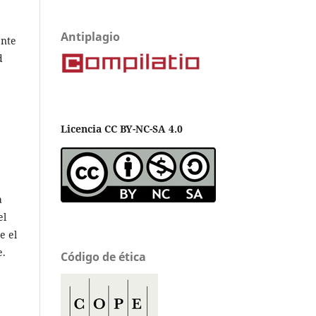
Antiplagio
ente
d
Licencia CC BY-NC-SA 4.0
a
el
e el
e.
Código de ética