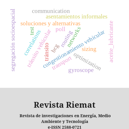
communication
segregación socioespacial
asentamientos informales
soluciones y alternativas
aceite_lubricante
networks
poll
test
tránsito vehicular
congestionamiento vehicular
correlations
routing
bcg
tránsito
sizing
optimization
transport
gyroscope
Revista Riemat
Revista de investigaciones en Energía, Medio
Ambiente y Tecnología
e-ISSN 2588-0721