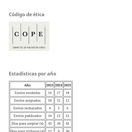
Código de ética
Estadísticas por año
Año
2023
2024
2025
Envíos recibidos
14
17
18
Envíos aceptados
10
12
12
Envíos rechazados
4
5
6
Envíos publicados
10
12
12
Días para aceptar (x̄)
45
34
45
Días para rechazar (x̄)
15
9
30