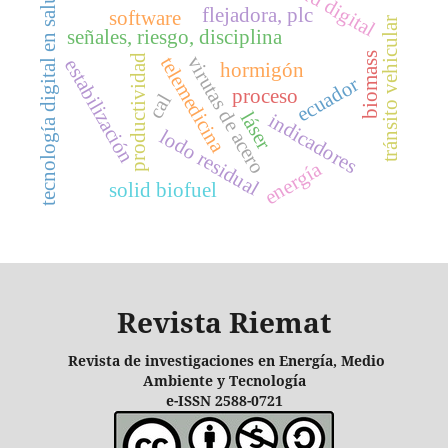
salud digital
tecnología digital en salud
flejadora, plc
software
tránsito vehicular
señales, riesgo, disciplina
biomass
virutas de acero
productividad
telemedicina
estabilización
hormigón
ecuador
proceso
cal
láser
indicadores
lodo residual
energía
solid biofuel
Revista Riemat
Revista de investigaciones en Energía, Medio
Ambiente y Tecnología
e-ISSN 2588-0721