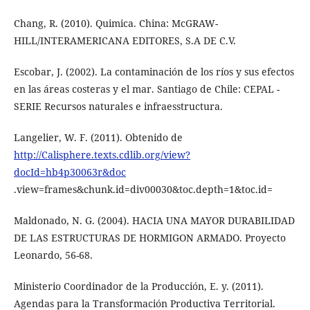
Chang, R. (2010). Quimica. China: McGRAW-
HILL/INTERAMERICANA EDITORES, S.A DE C.V.
Escobar, J. (2002). La contaminación de los ríos y sus efectos
en las áreas costeras y el mar. Santiago de Chile: CEPAL -
SERIE Recursos naturales e infraesstructura.
Langelier, W. F. (2011). Obtenido de
http://Calisphere.texts.cdlib.org/view?
docId=hb4p30063r&doc
.view=frames&chunk.id=div00030&toc.depth=1&toc.id=
Maldonado, N. G. (2004). HACIA UNA MAYOR DURABILIDAD
DE LAS ESTRUCTURAS DE HORMIGON ARMADO. Proyecto
Leonardo, 56-68.
Ministerio Coordinador de la Producción, E. y. (2011).
Agendas para la Transformación Productiva Territorial.