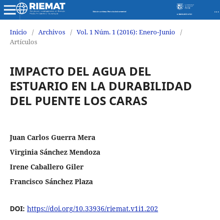
Revista de Investigaciones en Energía Medio Ambiente y Tecnología RIEMAT ISSN 2588-0721
Inicio
/
Archivos
/
Vol. 1 Núm. 1 (2016): Enero-Junio
/
Artículos
IMPACTO DEL AGUA DEL
ESTUARIO EN LA DURABILIDAD
DEL PUENTE LOS CARAS
Juan Carlos Guerra Mera
Virginia Sánchez Mendoza
Irene Caballero Giler
Francisco Sánchez Plaza
DOI:
https://doi.org/10.33936/riemat.v1i1.202