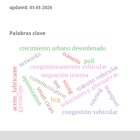
updated: 01-01-2026
Palabras clave
crecimiento urbano desordenado
tránsito
networks
poll
congestionamiento vehicular
tránsito vehicular
aceite_lubricante
soluciones y alternativas
migración interna
communication
optimization
sizing
test
transport
gyroscope
smart cities
routing
bcg
congestión vehicular