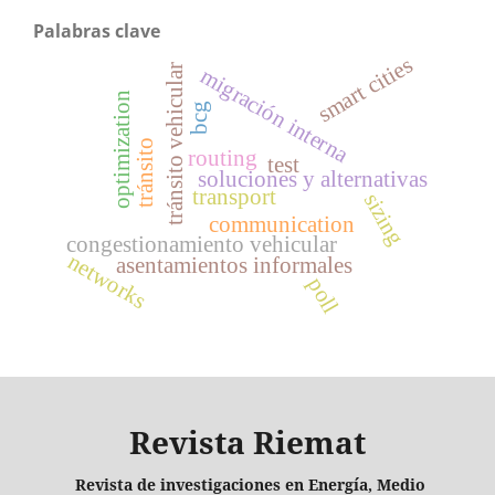
Palabras clave
smart cities
tránsito vehicular
migración interna
optimization
bcg
tránsito
routing
test
soluciones y alternativas
transport
sizing
communication
congestionamiento vehicular
networks
asentamientos informales
poll
Revista Riemat
Revista de investigaciones en Energía, Medio