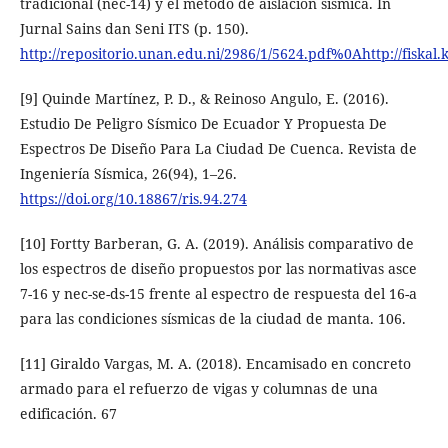
tradicional (nec-14) y el método de aislación sísmica. In
Jurnal Sains dan Seni ITS (p. 150).
http://repositorio.unan.edu.ni/2986/1/5624.pdf%0Ahttp://fiskal
[9] Quinde Martínez, P. D., & Reinoso Angulo, E. (2016).
Estudio De Peligro Sísmico De Ecuador Y Propuesta De
Espectros De Diseño Para La Ciudad De Cuenca. Revista de
Ingeniería Sísmica, 26(94), 1–26.
https://doi.org/10.18867/ris.94.274
[10] Fortty Barberan, G. A. (2019). Análisis comparativo de
los espectros de diseño propuestos por las normativas asce
7-16 y nec-se-ds-15 frente al espectro de respuesta del 16-a
para las condiciones sísmicas de la ciudad de manta. 106.
[11] Giraldo Vargas, M. A. (2018). Encamisado en concreto
armado para el refuerzo de vigas y columnas de una
edificación. 67