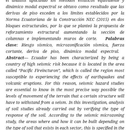
el análisis aplicando los métodos estáticos equivalente y
dinámico modal espectral se obtuvo como resultado que las
derivas de piso exceden a los límites establecidos por la
Norma Ecuatoriana de la Construcción NEC (2015) en dos
bloques estructurales, por lo que se planteó la propuesta de
reforzamiento estructural aumentando la sección de
columnas e implementando muros de corte.
Palabras
clave:
Riesgo sísmico, microzonificación sísmica, fuerza
cortante, deriva de piso, dinámico modal espectral.
Abstract
—
Ecuador has been characterized by being a
country of high seismic risk because it is located in the area
called “Pacific Fireincturon”, which is called the region most
susceptible to experiencing the effects of earthquakes and
volcanic eruptions. For this reason, seismic hazard studies
are essential to know in the most precise way possible the
levels of movement of the terrain that a certain structure will
have to withstand from a seism. In this investigation, analysis
of soil studies already carried out by verifying the type of
response of the soil. According to the seismic microzoning
study, the areas where and how it can be built depending on
the type of soil that exists in each sector, this is specified in the