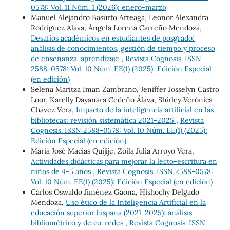
0578: Vol. 11 Núm. 1 (2026): enero-marzo
Manuel Alejandro Basurto Arteaga, Leonor Alexandra
Rodríguez Alava, Ángela Lorena Carreño Mendoza,
Desafíos académicos en estudiantes de posgrado:
análisis de conocimientos, gestión de tiempo y proceso
de enseñanza-aprendizaje
,
Revista Cognosis. ISSN
2588-0578: Vol. 10 Núm. EE(1) (2025): Edición Especial
(en edición)
Selena Maritza Iman Zambrano, Jeniffer Josselyn Castro
Loor, Karelly Dayanara Cedeño Álava, Shirley Verónica
Chávez Vera,
Impacto de la inteligencia artificial en las
bibliotecas: revisión sistemática 2021-2025
,
Revista
Cognosis. ISSN 2588-0578: Vol. 10 Núm. EE(1) (2025):
Edición Especial (en edición)
María José Macías Quijije, Zoila Julia Arroyo Vera,
Actividades didácticas para mejorar la lecto-escritura en
niños de 4-5 años
,
Revista Cognosis. ISSN 2588-0578:
Vol. 10 Núm. EE(1) (2025): Edición Especial (en edición)
Carlos Oswaldo Jiménez Gaona, Hishochy Delgado
Mendoza,
Uso ético de la Inteligencia Artificial en la
educación superior hispana (2021-2025): análisis
bibliométrico y de co-redes
,
Revista Cognosis. ISSN