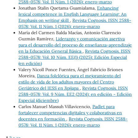
2588-0578: Vol. 11 Núm. 1 (2026): enero-marzo
Jonathan Stalin Quetama Guamialama,
Enhancing
lexical competence in English Language Learning: An
Emphasis on writing skill
,
Revista Cognosis. ISSN 2588-
0578: Vol. 11 Núm. 1 (2026): enero-marzo
María del Carmen Balda Macías, Antonio Clarencio
Guzmán Ramírez,
Liderazgo y comunicación asertiva
para el desarrollo del proceso de enseñanza-aprendizaje
en la Educación General Básica
,
Revista Cognosis. ISSN
2588-0578: Vol. 10 Núm. EE(1) (2025): Edición Especial
(en edición)
Valery Nicoll Ponce Fuentes, Ángel Fabricio Briones
Moreira,
Danza folclórica para el mejoramiento del
estilo de vida de los adultos mayores del Centro
Geriátrico del IESS en Jipijapa
,
Revista Cognosis. ISSN
2588-0578: Vol. 9 Núm. EE2 (2024): en edición - Edición
Especial (diciembre)
Carlos Manuel Massuh Villavicencio,
Padlet para
fortalecer competencias digitales y colaborativas en
docentes en formación
,
Revista Cognosis. ISSN 2588-
0578: Vol. 11 Núm. 1 (2026): enero-marzo