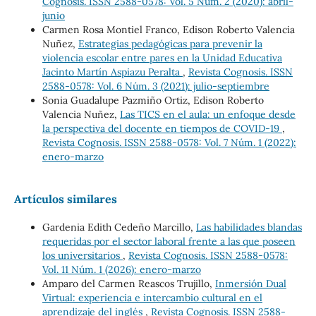
Cognosis. ISSN 2588-0578: Vol. 5 Núm. 2 (2020): abril-
junio
Carmen Rosa Montiel Franco, Edison Roberto Valencia
Nuñez,
Estrategias pedagógicas para prevenir la
violencia escolar entre pares en la Unidad Educativa
Jacinto Martín Aspiazu Peralta
,
Revista Cognosis. ISSN
2588-0578: Vol. 6 Núm. 3 (2021): julio-septiembre
Sonia Guadalupe Pazmiño Ortiz, Edison Roberto
Valencia Nuñez,
Las TICS en el aula: un enfoque desde
la perspectiva del docente en tiempos de COVID-19
,
Revista Cognosis. ISSN 2588-0578: Vol. 7 Núm. 1 (2022):
enero-marzo
Artículos similares
Gardenia Edith Cedeño Marcillo,
Las habilidades blandas
requeridas por el sector laboral frente a las que poseen
los universitarios
,
Revista Cognosis. ISSN 2588-0578:
Vol. 11 Núm. 1 (2026): enero-marzo
Amparo del Carmen Reascos Trujillo,
Inmersión Dual
Virtual: experiencia e intercambio cultural en el
aprendizaje del inglés
,
Revista Cognosis. ISSN 2588-