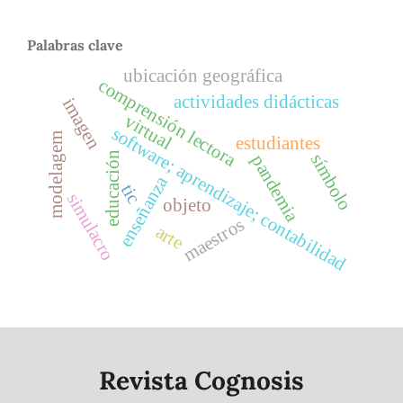
Palabras clave
ubicación geográfica
comprensión lectora
actividades didácticas
imagen
virtual
software; aprendizaje; contabilidad
modelagem
estudiantes
educación
símbolo
pandemia
enseñanza
tic
simulacro
objeto
maestros
arte
Revista Cognosis