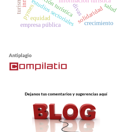
promoción turística
información turística
estudios sectoriales
salud
divas
pymes
solidaridad
equidad
crecimiento
empresa pública
Antiplagio
Dejanos tus comentarios y sugerencias aquí