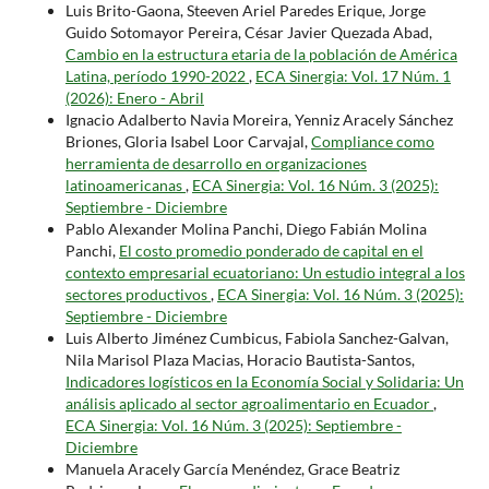
Luis Brito-Gaona, Steeven Ariel Paredes Erique, Jorge
Guido Sotomayor Pereira, César Javier Quezada Abad,
Cambio en la estructura etaria de la población de América
Latina, período 1990-2022
,
ECA Sinergia: Vol. 17 Núm. 1
(2026): Enero - Abril
Ignacio Adalberto Navia Moreira, Yenniz Aracely Sánchez
Briones, Gloria Isabel Loor Carvajal,
Compliance como
herramienta de desarrollo en organizaciones
latinoamericanas
,
ECA Sinergia: Vol. 16 Núm. 3 (2025):
Septiembre - Diciembre
Pablo Alexander Molina Panchi, Diego Fabián Molina
Panchi,
El costo promedio ponderado de capital en el
contexto empresarial ecuatoriano: Un estudio integral a los
sectores productivos
,
ECA Sinergia: Vol. 16 Núm. 3 (2025):
Septiembre - Diciembre
Luis Alberto Jiménez Cumbicus, Fabiola Sanchez-Galvan,
Nila Marisol Plaza Macias, Horacio Bautista-Santos,
Indicadores logísticos en la Economía Social y Solidaria: Un
análisis aplicado al sector agroalimentario en Ecuador
,
ECA Sinergia: Vol. 16 Núm. 3 (2025): Septiembre -
Diciembre
Manuela Aracely García Menéndez, Grace Beatriz