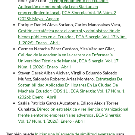
Rodriguez Loor ,
El emprendimiento en Ecuador:
Aplicación de metodología Lean Startup en
emprendimiento local
,
ECA Sinergia: Vol. 16 Núm. 2
(2025): Mayo - Agosto
Enrique Daniel Alava Soriano, Carlos Manosalvas Vaca,
Gestión estratégica para el control y administración de
bienes públicos en el Ecuador
,
ECA Sinergia: Vol. 17 Núm.
1 (2026): Enero - Abril
Carmen Natacha Pérez Cardoso, Yira Vásquez Giler,
Calidad de la academia en la carrera de Enfermería.
Universidad Técnica de Manabí
,
ECA Sinergia: Vol. 17
Núm. 1 (2026): Enero - Abril
Steven Derek Alban Alcivar, Virgilio Eduardo Salcedo
Muñoz, Salomón Roberto Arias Montero,
Estrategias De
Sostenibilidad Aplicadas En Hogares En La Ciudad De
Machala-Ecuador: ODS 11
,
ECA Sinergia: Vol. 17 Núm. 1
(2026): Enero - Abril
Saskia Patricia García Aucatoma, Edison Alexis Torres
Cunalata,
Dirección estratégica y resiliencia organizacional
frente a entorno empresariales adversos
,
ECA Sinergia:
Vol. 17 Núm. 1 (2026): Enero - Abril
También puede
Iniciar una búsqueda de similitud avanzada
para