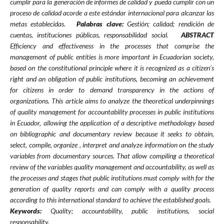
cumplir para la generación de informes de calidad y pueda cumplir con un
proceso de calidad acorde a este estándar internacional para alcanzar las
metas establecidas.
Palabras clave:
Gestión; calidad; rendición de
cuentas, instituciones públicas, responsabilidad social.
ABSTRACT
Efficiency and effectiveness in the processes that comprise the
management of public entities is more important in Ecuadorian society,
based on the constitutional principle where it is recognized as a citizen’s
right and an obligation of public institutions, becoming an achievement
for citizens in order to demand transparency in the actions of
organizations. This article aims to analyze the theoretical underpinnings
of quality management for accountability processes in public institutions
in Ecuador, allowing the application of a descriptive methodology based
on bibliographic and documentary review because it seeks to obtain,
select, compile, organize , interpret and analyze information on the study
variables from documentary sources. That allow compiling a theoretical
review of the variables quality management and accountability, as well as
the processes and stages that public institutions must comply with for the
generation of quality reports and can comply with a quality process
according to this international standard to achieve the established goals.
Keywords:
Quality; accountability, public institutions, social
responsability.