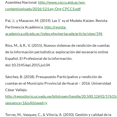
Asamblea Nacional.
http://www.cpccs.gob.ec/wp-
content/uploads/2016/12/Ley-Org-CPCCS.pdf
Pal, J.; y Masacon, M. (2019). Las 5´ sy el Modelo Kaizen. Revista
Pertinencia Académica.
http://revista-
academica.utb.edu.ec/index.php/pertacade/article/view/196
Ríos, M., & R., V. (2015). Nuevos sistemas de rendición de cuentas
de la información periodística: exploración del escenario online
Español. El Profesional de la información.
doi:10.3145/epi.2015.jul.04
Sánchez, B. (2018). Presupuesto Participativo y rendición de
cuentas en el Municipio Provincial de Huaral – 2016. Universidad
César Vallejo.
http://repositorio.ucv.edu.pe/bitstream/handle/20.500.12692/176
sequence=1&isAllowed=y
Torres, M., Vasquez, C., & Viloria, A. (2010). Gestión y calidad de la