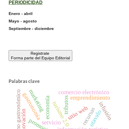
PERIODICIDAD
Enero - abril
Mayo - agosto
Septiembre - diciembre
Registrate
Forma parte del Equipo Editorial
Palabras clave
marketing
comercio electrónico
turismo gastronómico
gastronomía
emprendimiento
tributos
economía
turismo 2.0
infusión
sitio web
recursas
innovación
otavalo
servicio