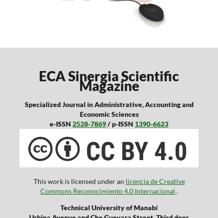
ECA Sinergia Scientific
Magazine
Specialized Journal in Administrative, Accounting and
Economic Sciences
e-ISSN
2528-7869
/ p-ISSN
1390-6623
This work is licensed under an
licencia de Creative
Commons Reconocimiento 4.0 Internacional
.
Technical University of Manabí
Urbina Avenue and Che Guevara Street. Third door