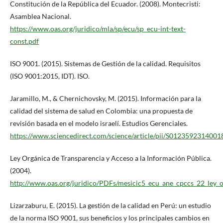
Constitución de la República del Ecuador. (2008). Montecristi:
Asamblea Nacional.
https://www.oas.org/juridico/mla/sp/ecu/sp_ecu-int-text-
const.pdf
ISO 9001. (2015). Sistemas de Gestión de la calidad. Requisitos
(ISO 9001:2015, IDT). ISO.
Jaramillo, M., & Chernichovsky, M. (2015). Información para la
calidad del sistema de salud en Colombia: una propuesta de
revisión basada en el modelo israelí. Estudios Gerenciales.
https://www.sciencedirect.com/science/article/pii/S0123592314001
Ley Orgánica de Transparencia y Acceso a la Información Pública.
(2004).
http://www.oas.org/juridico/PDFs/mesicic5_ecu_ane_cpccs_22_ley_o
Lizarzaburu, E. (2015). La gestión de la calidad en Perú: un estudio
de la norma ISO 9001, sus beneficios y los principales cambios en