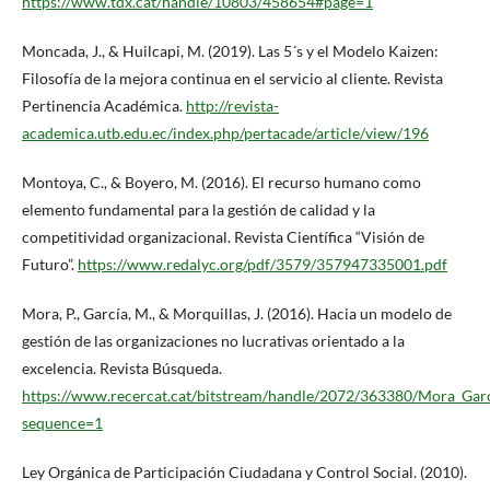
https://www.tdx.cat/handle/10803/458654#page=1
Moncada, J., & Huilcapi, M. (2019). Las 5´s y el Modelo Kaizen:
Filosofía de la mejora continua en el servicio al cliente. Revista
Pertinencia Académica.
http://revista-
academica.utb.edu.ec/index.php/pertacade/article/view/196
Montoya, C., & Boyero, M. (2016). El recurso humano como
elemento fundamental para la gestión de calidad y la
competitividad organizacional. Revista Científica “Visión de
Futuro”.
https://www.redalyc.org/pdf/3579/357947335001.pdf
Mora, P., García, M., & Morquillas, J. (2016). Hacia un modelo de
gestión de las organizaciones no lucrativas orientado a la
excelencia. Revista Búsqueda.
https://www.recercat.cat/bitstream/handle/2072/363380/Mora_Garc
sequence=1
Ley Orgánica de Participación Ciudadana y Control Social. (2010).