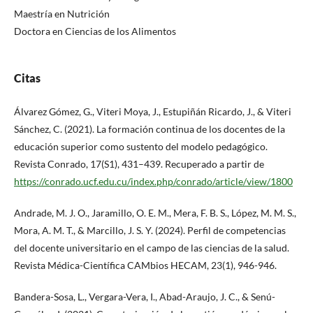
Maestría en Nutrición
Doctora en Ciencias de los Alimentos
Citas
Álvarez Gómez, G., Viteri Moya, J., Estupiñán Ricardo, J., & Viteri
Sánchez, C. (2021). La formación continua de los docentes de la
educación superior como sustento del modelo pedagógico.
Revista Conrado, 17(S1), 431–439. Recuperado a partir de
https://conrado.ucf.edu.cu/index.php/conrado/article/view/1800
Andrade, M. J. O., Jaramillo, O. E. M., Mera, F. B. S., López, M. M. S.,
Mora, A. M. T., & Marcillo, J. S. Y. (2024). Perfil de competencias
del docente universitario en el campo de las ciencias de la salud.
Revista Médica-Científica CAMbios HECAM, 23(1), 946-946.
Bandera-Sosa, L., Vergara-Vera, I., Abad-Araujo, J. C., & Senú-