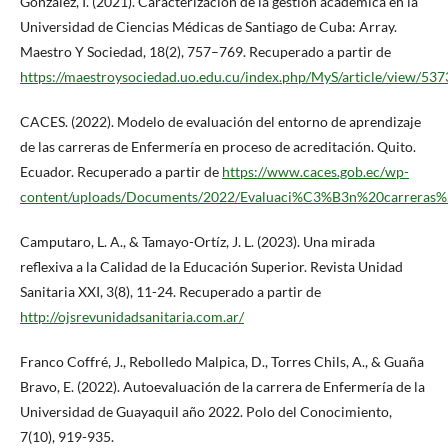
González, I. (2021). Caracterización de la gestión académica en la
Universidad de Ciencias Médicas de Santiago de Cuba: Array.
Maestro Y Sociedad, 18(2), 757–769. Recuperado a partir de
https://maestroysociedad.uo.edu.cu/index.php/MyS/article/view/537
CACES. (2022). Modelo de evaluación del entorno de aprendizaje
de las carreras de Enfermería en proceso de acreditación. Quito.
Ecuador. Recuperado a partir de
https://www.caces.gob.ec/wp-
content/uploads/Documents/2022/Evaluaci%C3%B3n%20carreras
Camputaro, L. A., & Tamayo-Ortíz, J. L. (2023). Una mirada
reflexiva a la Calidad de la Educación Superior. Revista Unidad
Sanitaria XXI, 3(8), 11-24. Recuperado a partir de
http://ojsrevunidadsanitaria.com.ar/
Franco Coffré, J., Rebolledo Malpica, D., Torres Chils, A., & Guaña
Bravo, E. (2022). Autoevaluación de la carrera de Enfermería de la
Universidad de Guayaquil año 2022. Polo del Conocimiento,
7(10), 919-935.