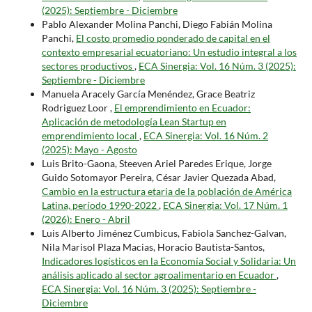
(2025): Septiembre - Diciembre
Pablo Alexander Molina Panchi, Diego Fabián Molina
Panchi,
El costo promedio ponderado de capital en el
contexto empresarial ecuatoriano: Un estudio integral a los
sectores productivos
,
ECA Sinergia: Vol. 16 Núm. 3 (2025):
Septiembre - Diciembre
Manuela Aracely García Menéndez, Grace Beatriz
Rodriguez Loor ,
El emprendimiento en Ecuador:
Aplicación de metodología Lean Startup en
emprendimiento local
,
ECA Sinergia: Vol. 16 Núm. 2
(2025): Mayo - Agosto
Luis Brito-Gaona, Steeven Ariel Paredes Erique, Jorge
Guido Sotomayor Pereira, César Javier Quezada Abad,
Cambio en la estructura etaria de la población de América
Latina, período 1990-2022
,
ECA Sinergia: Vol. 17 Núm. 1
(2026): Enero - Abril
Luis Alberto Jiménez Cumbicus, Fabiola Sanchez-Galvan,
Nila Marisol Plaza Macias, Horacio Bautista-Santos,
Indicadores logísticos en la Economía Social y Solidaria: Un
análisis aplicado al sector agroalimentario en Ecuador
,
ECA Sinergia: Vol. 16 Núm. 3 (2025): Septiembre -
Diciembre