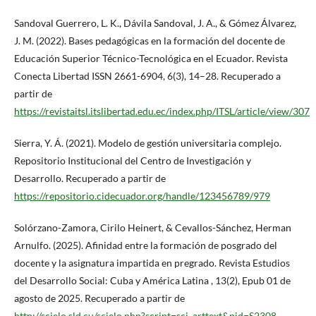
Sandoval Guerrero, L. K., Dávila Sandoval, J. A., & Gómez Álvarez,
J. M. (2022). Bases pedagógicas en la formación del docente de
Educación Superior Técnico-Tecnológica en el Ecuador. Revista
Conecta Libertad ISSN 2661-6904, 6(3), 14–28. Recuperado a
partir de
https://revistaitsl.itslibertad.edu.ec/index.php/ITSL/article/view/307
Sierra, Y. Á. (2021). Modelo de gestión universitaria complejo.
Repositorio Institucional del Centro de Investigación y
Desarrollo. Recuperado a partir de
https://repositorio.cidecuador.org/handle/123456789/979
Solórzano-Zamora, Cirilo Heinert, & Cevallos-Sánchez, Herman
Arnulfo. (2025). Afinidad entre la formación de posgrado del
docente y la asignatura impartida en pregrado. Revista Estudios
del Desarrollo Social: Cuba y América Latina , 13(2), Epub 01 de
agosto de 2025. Recuperado a partir de
http://scielo.sld.cu/scielo.php?script=sci_arttext&pid=S2308-