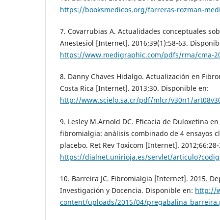
https://booksmedicos.org/farreras-rozman-medi
7. Covarrubias A. Actualidades conceptuales sob
Anestesiol [Internet]. 2016;39(1):58-63. Disponib
https://www.medigraphic.com/pdfs/rma/cma-2
8. Danny Chaves Hidalgo. Actualización en Fibr
Costa Rica [Internet]. 2013;30. Disponible en:
http://www.scielo.sa.cr/pdf/mlcr/v30n1/art08v3
9. Lesley M.Arnold DC. Eficacia de Duloxetina en
fibromialgia: análisis combinado de 4 ensayos c
placebo. Ret Rev Toxicom [Internet]. 2012;66:28-
https://dialnet.unirioja.es/servlet/articulo?cod
10. Barreira JC. Fibromialgia [Internet]. 2015. 
Investigación y Docencia. Disponible en:
http:/
content/uploads/2015/04/pregabalina_barreira.