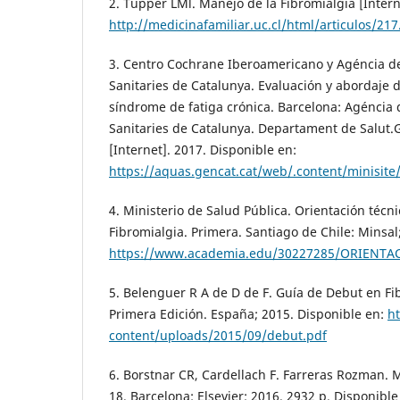
2. Tupper LMl. Manejo de la Fibromialgia [Intern
http://medicinafamiliar.uc.cl/html/articulos/217
3. Centro Cochrane Iberoamericano y Agéncia de 
Sanitaries de Catalunya. Evaluación y abordaje de
síndrome de fatiga crónica. Barcelona: Agéncia d
Sanitaries de Catalunya. Departament de Salut.
[Internet]. 2017. Disponible en:
https://aquas.gencat.cat/web/.content/minisit
4. Ministerio de Salud Pública. Orientación técn
Fibromialgia. Primera. Santiago de Chile: Minsal
https://www.academia.edu/30227285/ORIENT
5. Belenguer R A de D de F. Guía de Debut en Fib
Primera Edición. España; 2015. Disponible en:
h
content/uploads/2015/09/debut.pdf
6. Borstnar CR, Cardellach F. Farreras Rozman. 
18. Barcelona: Elsevier; 2016. 2932 p. Disponible