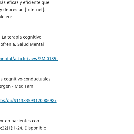
ás eficaz y eficiente que
y depresión [Internet].
le en:
 La terapia cognitivo
zofrenia. Salud Mental
mental/article/view/SM.0185-
as cognitivo-conductuales
emergen - Med Fam
/abs/pii/S113835931200069X?
or en pacientes con
3;32(1):1-24. Disponible