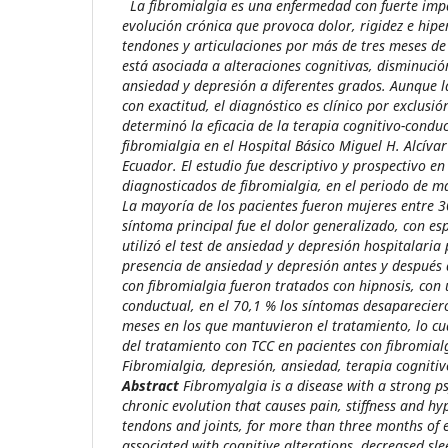
La fibromialgia es una enfermedad con fuerte impa
evolución crónica que provoca dolor, rigidez e hipe
tendones y articulaciones por más de tres meses d
está asociada a alteraciones cognitivas, disminució
ansiedad y depresión a diferentes grados. Aunque l
con exactitud, el diagnóstico es clínico por exclusió
determinó la eficacia de la terapia cognitivo-conduc
fibromialgia en el Hospital Básico Miguel H. Alcíva
Ecuador. El estudio fue descriptivo y prospectivo en
diagnosticados de fibromialgia, en el periodo de 
La mayoría de los pacientes fueron mujeres entre 3
síntoma principal fue el dolor generalizado, con es
utilizó el test de ansiedad y depresión hospitalaria
presencia de ansiedad y depresión antes y después d
con fibromialgia fueron tratados con hipnosis, con
conductual, en el 70,1 % los síntomas desaparecie
meses en los que mantuvieron el tratamiento, lo cu
del tratamiento con TCC en pacientes con fibromial
Fibromialgia, depresión, ansiedad, terapia cognitiv
Abstract
Fibromyalgia is a disease with a strong p
chronic evolution that causes pain, stiffness and hyp
tendons and joints, for more than three months of ev
associated with cognitive alterations, decreased sle