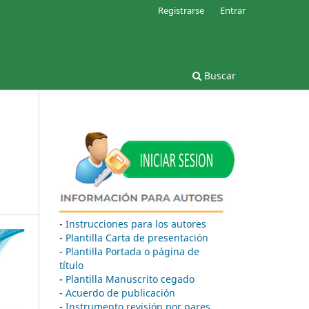
Registrarse
Entrar
Buscar
-
Instrucciones para los autores
-
Plantilla Carta de presentación
-
Plantilla Portada o página de
título
-
Plantilla Manuscrito cegado
-
Acuerdo de publicación
-
Instrumento revisión por pares