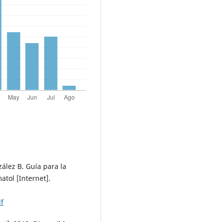
zález B. Guía para la
atol [Internet].
df