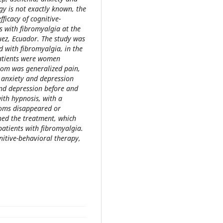
gy is not exactly known, the
fficacy of cognitive-
s with fibromyalgia at the
uez, Ecuador. The study was
d with fibromyalgia, in the
atients were women
om was generalized pain,
 anxiety and depression
and depression before and
ith hypnosis, with a
toms disappeared or
ed the treatment, which
patients with fibromyalgia.
nitive-behavioral therapy,