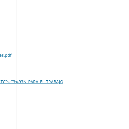
es.pdf
IATCI%C3%93N_PARA_EL_TRABAJO