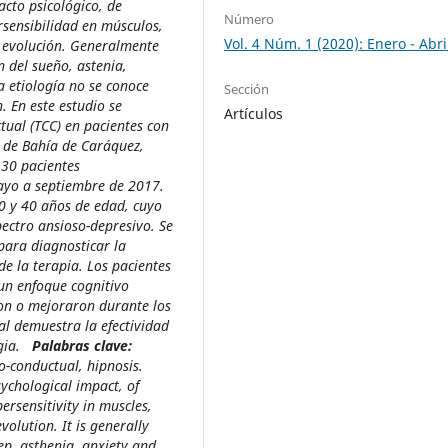
cto psicológico, de
Número
rsensibilidad en músculos,
Vol. 4 Núm. 1 (2020): Enero - Abri
e evolución. Generalmente
n del sueño, astenia,
a etiología no se conoce
Sección
n. En este estudio se
Artículos
tual (TCC) en pacientes con
r de Bahía de Caráquez,
 30 pacientes
mayo a septiembre de 2017.
0 y 40 años de edad, cuyo
pectro ansioso-depresivo. Se
 para diagnosticar la
e la terapia. Los pacientes
 un enfoque cognitivo
ron o mejoraron durante los
al demuestra la efectividad
gia.
Palabras clave:
o-conductual, hipnosis.
sychological impact, of
ersensitivity in muscles,
olution. It is generally
ep, asthenia, anxiety and