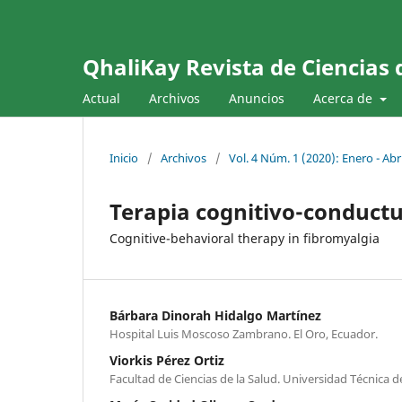
QhaliKay Revista de Ciencias 
Actual
Archivos
Anuncios
Acerca de
Inicio
/
Archivos
/
Vol. 4 Núm. 1 (2020): Enero - Abri
Terapia cognitivo-conductua
Cognitive-behavioral therapy in fibromyalgia
Bárbara Dinorah Hidalgo Martínez
Hospital Luis Moscoso Zambrano. El Oro, Ecuador.
Viorkis Pérez Ortiz
Facultad de Ciencias de la Salud. Universidad Técnica 