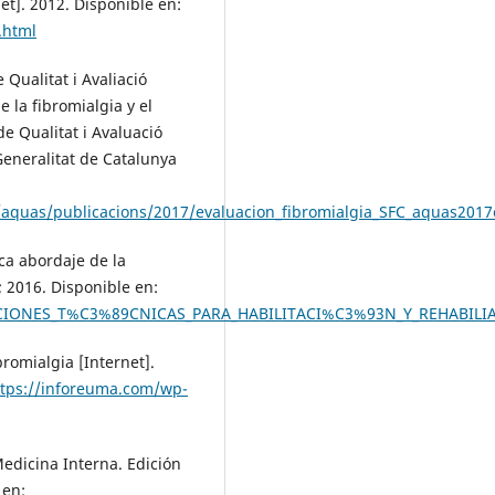
et]. 2012. Disponible en:
.html
Qualitat i Avaliació
 la fibromialgia y el
e Qualitat i Avaluació
Generalitat de Catalunya
e/aquas/publicacions/2017/evaluacion_fibromialgia_SFC_aquas2017
ica abordaje de la
; 2016. Disponible en:
ACIONES_T%C3%89CNICAS_PARA_HABILITACI%C3%93N_Y_REHABIL
romialgia [Internet].
ttps://inforeuma.com/wp-
Medicina Interna. Edición
 en: