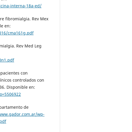
cina-interna-18a-ed/
re fibromialgia. Rev Mex
le en:
016/cma161g.pdf
omialgia. Rev Med Leg
0n1.pdf
 pacientes con
línicos controlados con
36. Disponible en:
igo=5506922
Departamento de
/www.gador.com.ar/wp-
pdf