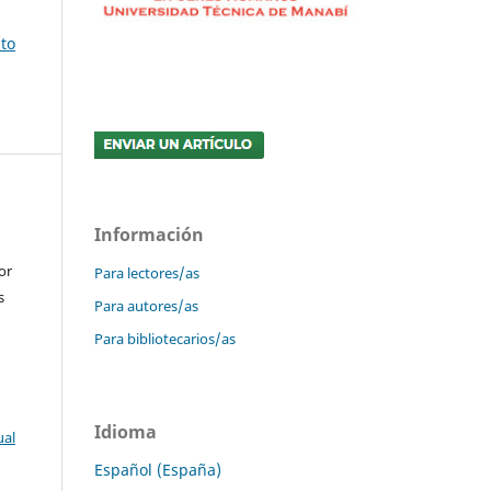
sto
Información
or
Para lectores/as
s
Para autores/as
Para bibliotecarios/as
Idioma
ual
Español (España)