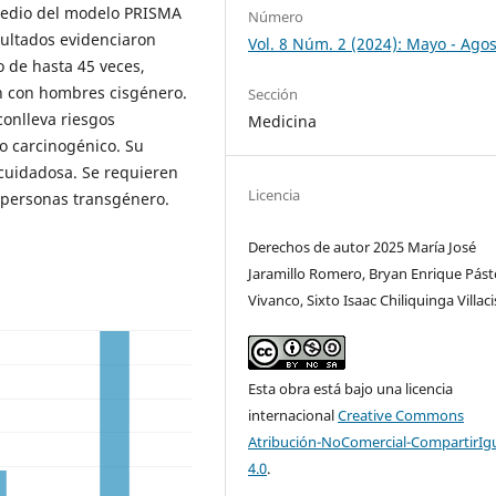
 medio del modelo PRISMA
Número
sultados evidenciaron
Vol. 8 Núm. 2 (2024): Mayo - Ago
 de hasta 45 veces,
n con hombres cisgénero.
Sección
conlleva riesgos
Medicina
to carcinogénico. Su
cuidadosa. Se requieren
Licencia
n personas transgénero.
Derechos de autor 2025 María José
Jaramillo Romero, Bryan Enrique Pást
Vivanco, Sixto Isaac Chiliquinga Villaci
Esta obra está bajo una licencia
internacional
Creative Commons
Atribución-NoComercial-CompartirIg
4.0
.