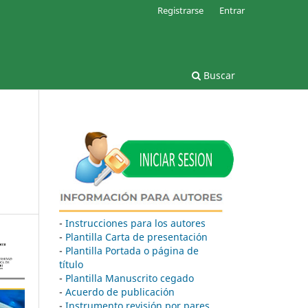
Registrarse
Entrar
Buscar
-
Instrucciones para los autores
-
Plantilla Carta de presentación
-
Plantilla Portada o página de
título
-
Plantilla Manuscrito cegado
-
Acuerdo de publicación
-
Instrumento revisión por pares