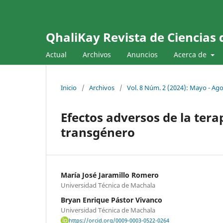
QhaliKay Revista de Ciencias 
Actual
Archivos
Anuncios
Acerca de
Inicio
/
Archivos
/
Vol. 8 Núm. 2 (2024): Mayo - Ag
Efectos adversos de la ter
transgénero
María José Jaramillo Romero
Universidad Técnica de Machala
Bryan Enrique Pástor Vivanco
Universidad Técnica de Machala
https://orcid.org/0009-0003-0522-0264