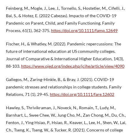
Feinberg, M., Mogle, J., Lee, J., Tornello, S., Hostetler, M., Cifelli, J.,
Bai, S., & Hotez, E. (2022 Cabezas). Impacto of the COVID-19
Pandemic on Parent, Child, and Family Functioning. Family
Process, 61(1), 362-375.
https://doi.org/10.1111/famp.12649
Fischer, H., & Whatley, M. (2022). Pandemic repercussions: The
future of international education at US community colleges.
Journal of Comparative & International Higher Education, 14(3),
88-103.
https://www.ojed.org/index.php/jcihe/article/view/4090
Gallegos, M., Zaring-Hinkle, B., & Bray, J. (2021). COVID-19
pandemic stresses and relationships in college students. Family
Relations, 71 (1), 29-45.
https://doi.org/10.1111/fare.12602
Hawley, S., Thrivikraman, J., Noveck, N., Romain, T., Ludy, M.,
Barnhart, L., Swee Chee, W., Jung Cho, M., Zan Chong, M., Du, Ch.,
Fenton, J., Ying Hsiao, P., Hsiao, R., Keaver, L., Lee, H., Shen, W., Lai,
Ch., Tseng, K., Tseng, W., & Tucker, R. (2021). Concerns of college