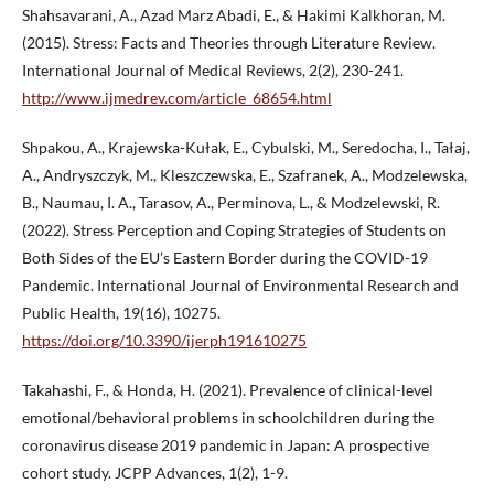
Shahsavarani, A., Azad Marz Abadi, E., & Hakimi Kalkhoran, M.
(2015). Stress: Facts and Theories through Literature Review.
International Journal of Medical Reviews, 2(2), 230-241.
http://www.ijmedrev.com/article_68654.html
Shpakou, A., Krajewska-Kułak, E., Cybulski, M., Seredocha, I., Tałaj,
A., Andryszczyk, M., Kleszczewska, E., Szafranek, A., Modzelewska,
B., Naumau, I. A., Tarasov, A., Perminova, L., & Modzelewski, R.
(2022). Stress Perception and Coping Strategies of Students on
Both Sides of the EU’s Eastern Border during the COVID-19
Pandemic. International Journal of Environmental Research and
Public Health, 19(16), 10275.
https://doi.org/10.3390/ijerph191610275
Takahashi, F., & Honda, H. (2021). Prevalence of clinical-level
emotional/behavioral problems in schoolchildren during the
coronavirus disease 2019 pandemic in Japan: A prospective
cohort study. JCPP Advances, 1(2), 1-9.