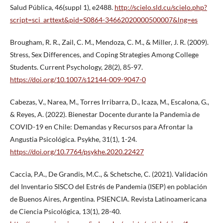
Salud Pública, 46(suppl 1), e2488.
http://scielo.sld.cu/scielo.php?
script=sci_arttext&pid=S0864-34662020000500007&lng=es
Brougham, R. R., Zail, C. M., Mendoza, C. M., & Miller, J. R. (2009).
Stress, Sex Differences, and Coping Strategies Among College
Students. Current Psychology, 28(2), 85-97.
https://doi.org/10.1007/s12144-009-9047-0
Cabezas, V., Narea, M., Torres Irribarra, D., Icaza, M., Escalona, G.,
& Reyes, A. (2022). Bienestar Docente durante la Pandemia de
COVID-19 en Chile: Demandas y Recursos para Afrontar la
Angustia Psicológica. Psykhe, 31(1), 1-24.
https://doi.org/10.7764/psykhe.2020.22427
Caccia, P.A., De Grandis, M.C., & Schetsche, C. (2021). Validación
del Inventario SISCO del Estrés de Pandemia (ISEP) en población
de Buenos Aires, Argentina. PSIENCIA. Revista Latinoamericana
de Ciencia Psicológica, 13(1), 28-40.