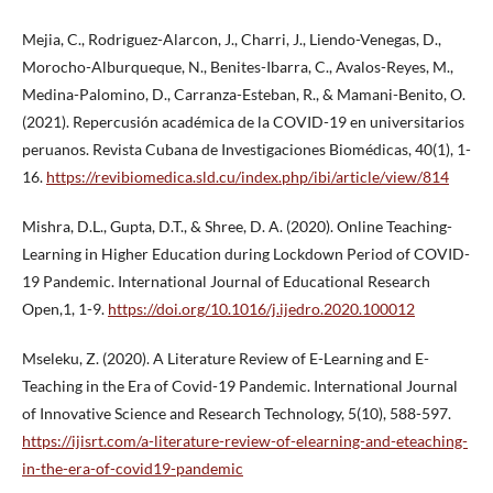
Mejia, C., Rodriguez-Alarcon, J., Charri, J., Liendo-Venegas, D.,
Morocho-Alburqueque, N., Benites-Ibarra, C., Avalos-Reyes, M.,
Medina-Palomino, D., Carranza-Esteban, R., & Mamani-Benito, O.
(2021). Repercusión académica de la COVID-19 en universitarios
peruanos. Revista Cubana de Investigaciones Biomédicas, 40(1), 1-
16.
https://revibiomedica.sld.cu/index.php/ibi/article/view/814
Mishra, D.L., Gupta, D.T., & Shree, D. A. (2020). Online Teaching-
Learning in Higher Education during Lockdown Period of COVID-
19 Pandemic. International Journal of Educational Research
Open,1, 1-9.
https://doi.org/10.1016/j.ijedro.2020.100012
Mseleku, Z. (2020). A Literature Review of E-Learning and E-
Teaching in the Era of Covid-19 Pandemic. International Journal
of Innovative Science and Research Technology, 5(10), 588-597.
https://ijisrt.com/a-literature-review-of-elearning-and-eteaching-
in-the-era-of-covid19-pandemic