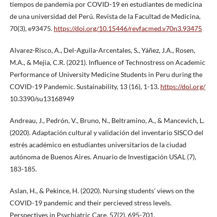
tiempos de pandemia por COVID-19 en estudiantes de medicina
de una universidad del Perú. Revista de la Facultad de Medicina,
70(3), e93475.
https://doi.org/10.15446/revfacmed.v70n3.93475
Alvarez-Risco, A., Del-Aguila-Arcentales, S., Yáñez, J.A., Rosen,
M.A., & Mejia, C.R. (2021). Influence of Technostress on Academic
Performance of University Medicine Students in Peru during the
COVID-19 Pandemic. Sustainability, 13 (16), 1-13.
https://doi.org/
10.3390/su13168949
Andreau, J., Pedrón, V., Bruno, N., Beltramino, A., & Mancevich, L.
(2020). Adaptación cultural y validación del inventario SISCO del
estrés académico en estudiantes universitarios de la ciudad
autónoma de Buenos Aires. Anuario de Investigación USAL (7),
183-185.
Aslan, H., & Pekince, H. (2020). Nursing students' views on the
COVID-19 pandemic and their percieved stress levels.
Perspectives in Psychiatric Care, 57(2), 695-701.