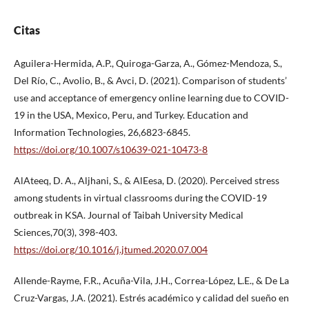
Citas
Aguilera-Hermida, A.P., Quiroga-Garza, A., Gómez-Mendoza, S.,
Del Río, C., Avolio, B., & Avci, D. (2021). Comparison of students’
use and acceptance of emergency online learning due to COVID-
19 in the USA, Mexico, Peru, and Turkey. Education and
Information Technologies, 26,6823-6845.
https://doi.org/10.1007/s10639-021-10473-8
AlAteeq, D. A., Aljhani, S., & AlEesa, D. (2020). Perceived stress
among students in virtual classrooms during the COVID-19
outbreak in KSA. Journal of Taibah University Medical
Sciences,70(3), 398-403.
https://doi.org/10.1016/j.jtumed.2020.07.004
Allende-Rayme, F.R., Acuña-Vila, J.H., Correa-López, L.E., & De La
Cruz-Vargas, J.A. (2021). Estrés académico y calidad del sueño en