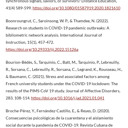
synchronous signals, saviors, or survivors? Distance Education,
41(4) 589-599.
https://doi.org/10.1080/01587919.2020.1821610
Boonroungrut, C., Saroinsong, W. P., & Thamdee, N. (2022).
Research on students in COVID-19 pandemic outbreaks: A
bibliometric network analysis. International Journal of
Instruction, 15(1), 457-472.
https://doi.org/10.29333/iji.2022.15126a
Bourion-Bédès, S., Tarquinio, C., Batt, M., Tarquinio, P., Lebreuilly,
R., Sorsana, C., Lebreuilly, R., Sorsana, C., Legrand, K., Rousseau, H.,
& Baumann, C. (2021). Stress and associated factors among
French university students under the COVID-19 lockdown: The
results of the PIMS-CoV 19 study. Journal of Affective Disorders,
283, 108-114.
https://doi.org/10.1016/j.jad.2021.01.041
Broche-Pérez, Y., Fernández-Castillo, E., & Reyes, D. (2020).
Consecuencias psicológicas de la cuarentena y el aislamiento
social durante la pandemia de COVID-19. Revista Cubana de