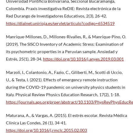
Universidad Pontificia Bolivariana, Seccional Bucaramanga,
Colombia. Praxis investigativa ReDIE: Revista electrónica de la
Red Durango de Investigadores Educativos, 2(3), 26-42.
https://dialnet.unirioja.es/servlet/articulo?codigo=6534519
Manrique-Millones, D., Millones-Rivalles, R., & Manrique-Pino, O.
(2019). The SISCO Inventory of Academic Stress: Examination of
its psychometric properties in a Peruvian sample. Ansiedad y
Estrés, 25(1), 28-34.
https://doi.org/10.1016/j.anyes.2019.03.001
Marzoli, I., Colantonio, A., Fazio, C., Giliberti, M., Scotti di Uccio,
U., & Testa, I. (2021). Effects of emergency remote instruction
during the COVID-19 pandemic on university physics students in
Italy. Physical Review Physics Education Research, 17(2), 1-18.
https://journals.aps.org/prper/abstract/10.1103/PhysRevPhysEducR
Maturana, A., & Vargas, A. (2015). El estrés escolar. Revista Médica
Clínica Las Condes, 26 (1), 34-41.
https://doi.org/10.1016/j.rmclc.2015.02.003