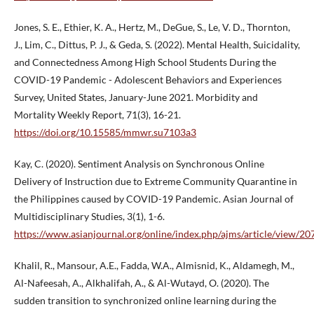
Jones, S. E., Ethier, K. A., Hertz, M., DeGue, S., Le, V. D., Thornton,
J., Lim, C., Dittus, P. J., & Geda, S. (2022). Mental Health, Suicidality,
and Connectedness Among High School Students During the
COVID-19 Pandemic - Adolescent Behaviors and Experiences
Survey, United States, January-June 2021. Morbidity and
Mortality Weekly Report, 71(3), 16-21.
https://doi.org/10.15585/mmwr.su7103a3
Kay, C. (2020). Sentiment Analysis on Synchronous Online
Delivery of Instruction due to Extreme Community Quarantine in
the Philippines caused by COVID-19 Pandemic. Asian Journal of
Multidisciplinary Studies, 3(1), 1-6.
https://www.asianjournal.org/online/index.php/ajms/article/view/20
Khalil, R., Mansour, A.E., Fadda, W.A., Almisnid, K., Aldamegh, M.,
Al-Nafeesah, A., Alkhalifah, A., & Al-Wutayd, O. (2020). The
sudden transition to synchronized online learning during the