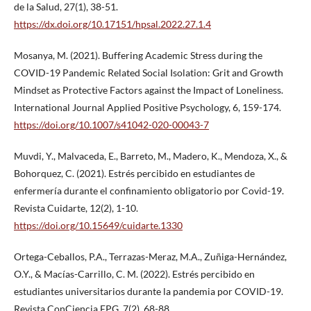
de la Salud, 27(1), 38-51.
https://dx.doi.org/10.17151/hpsal.2022.27.1.4
Mosanya, M. (2021). Buffering Academic Stress during the
COVID-19 Pandemic Related Social Isolation: Grit and Growth
Mindset as Protective Factors against the Impact of Loneliness.
International Journal Applied Positive Psychology, 6, 159-174.
https://doi.org/10.1007/s41042-020-00043-7
Muvdi, Y., Malvaceda, E., Barreto, M., Madero, K., Mendoza, X., &
Bohorquez, C. (2021). Estrés percibido en estudiantes de
enfermería durante el confinamiento obligatorio por Covid-19.
Revista Cuidarte, 12(2), 1-10.
https://doi.org/10.15649/cuidarte.1330
Ortega-Ceballos, P.A., Terrazas-Meraz, M.A., Zuñiga-Hernández,
O.Y., & Macías-Carrillo, C. M. (2022). Estrés percibido en
estudiantes universitarios durante la pandemia por COVID-19.
Revista ConCiencia EPG, 7(2), 68-88.