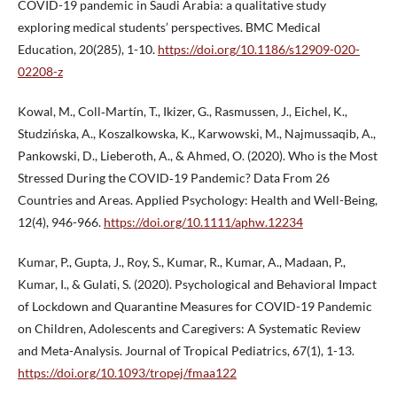
COVID-19 pandemic in Saudi Arabia: a qualitative study
exploring medical students’ perspectives. BMC Medical
Education, 20(285), 1-10.
https://doi.org/10.1186/s12909-020-
02208-z
Kowal, M., Coll‐Martín, T., Ikizer, G., Rasmussen, J., Eichel, K.,
Studzińska, A., Koszalkowska, K., Karwowski, M., Najmussaqib, A.,
Pankowski, D., Lieberoth, A., & Ahmed, O. (2020). Who is the Most
Stressed During the COVID‐19 Pandemic? Data From 26
Countries and Areas. Applied Psychology: Health and Well-Being,
12(4), 946-966.
https://doi.org/10.1111/aphw.12234
Kumar, P., Gupta, J., Roy, S., Kumar, R., Kumar, A., Madaan, P.,
Kumar, I., & Gulati, S. (2020). Psychological and Behavioral Impact
of Lockdown and Quarantine Measures for COVID-19 Pandemic
on Children, Adolescents and Caregivers: A Systematic Review
and Meta-Analysis. Journal of Tropical Pediatrics, 67(1), 1-13.
https://doi.org/10.1093/tropej/fmaa122