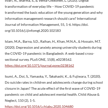
Iivari, N., Sharma, S., & Ventä-Olkkonen, L. (2020). Digital
transformation of everyday life – How COVID-19 pandemic
transformed the basic education of the young generation and why
information management research should care? International
Journal of Information Management, 55, 1-6. https://doi.
org/10.1016/j.ijinfomgt.2020.102183
Islam, M.A., Barna, S.D., Raihan, H., Khan, M.N.A., & Hossain, M.T.
(2020). Depression and anxiety among university students during
the COVID-19 pandemic in Bangladesh: A web-based cross-
sectional survey. PLoS ONE, 15(8), e0238162.
https://doi.org/10.1371/journal.pone.0238162
Isumi, A., Doi, S., Yamaoka, Y., Takahashi, K., & Fujiwara, T. (2020).
Do suicide rates in children and adolescents change during school
closure in Japan? The acute effect of the first wave of COVID-19
pandemic on child and adolescent mental health. Child Abuse &
Neglect, 110 (2), 1-5.
https://doi.org/10.1016/j.chiabu.2020.104680