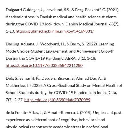
Dalgaard Guldager, J., Jervelund, S.S., & Berg-Beckhoff, G. (2021).
Academic stress in Danish medical and health science students
during the COVID-19 lock-down. Danish Medical Journal, 68(7),
1-10.
https://pubmed.ncbi.nlm.nih.gov/34169831/
Darling-Aduana, J., Woodyard, H., & Barry, S. (2022). Learning-
Mode Choice, Student Engagement, and Achievement Growth
During the COVID-19 Pandemic. AERA, 8 (1), 1-18.
https://doi.org/10.1177/233285842211280
Deb, S., Samarjit, K., Deb, Sh., Biswas, S., Ahmad Dar, A., &
Mukherjee, T. (2022). A Cross-Sectional Study on Mental Health of
School Students during the COVID-19 Pandemic in India. Data,
7(7), 2-27.
https://doi.org/10.3390/data7070099
de la Fuente-Arias, J., & Amate-Romera, J. (2019). Unpleasant past
experience as a determinant of cognitive, behavioral and
physiological responses to academic stress in professional