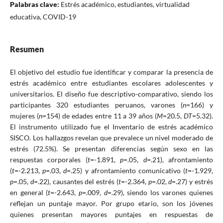
Palabras clave:
Estrés académico, estudiantes, virtualidad
educativa, COVID-19
Resumen
El objetivo del estudio fue identificar y comparar la presencia de
estrés académico entre estudiantes escolares adolescentes y
universitarios. El diseño fue descriptivo-comparativo, siendo los
participantes 320 estudiantes peruanos, varones (
n
=166) y
mujeres (
n
=154) de edades entre 11 a 39 años (
M
=20.5,
DT
=5.32).
El instrumento utilizado fue el Inventario de estrés académico
SISCO. Los hallazgos revelan que prevalece un nivel moderado de
estrés (72.5%). Se presentan diferencias según sexo en las
respuestas corporales (
t
=-1.891,
p
=.05,
d
=.21), afrontamiento
(
t
=-2.213,
p
=.03,
d
=.25) y afrontamiento comunicativo (
t
=-1.929,
p
=.05,
d
=.22), causantes del estrés (
t
=-2.364,
p
=.02,
d
=.27) y estrés
en general (
t
=-2.643,
p
=.009,
d
=.29), siendo los varones quienes
reflejan un puntaje mayor. Por grupo etario, son los jóvenes
quienes presentan mayores puntajes en respuestas de