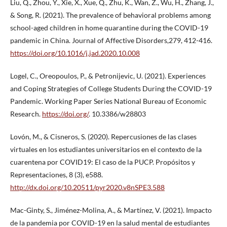
Liu, Q., Zhou, Y., Xie, X., Xue, Q., Zhu, K., Wan, Z., Wu, H., Zhang, J.,
& Song, R. (2021). The prevalence of behavioral problems among
school-aged children in home quarantine during the COVID-19
pandemic in China. Journal of Affective Disorders,279, 412-416.
https://doi.org/10.1016/j.jad.2020.10.008
Logel, C., Oreopoulos, P., & Petronijevic, U. (2021). Experiences
and Coping Strategies of College Students During the COVID-19
Pandemic. Working Paper Series National Bureau of Economic
Research.
https://doi.org/
. 10.3386/w28803
Lovón, M., & Cisneros, S. (2020). Repercusiones de las clases
virtuales en los estudiantes universitarios en el contexto de la
cuarentena por COVID19: El caso de la PUCP. Propósitos y
Representaciones, 8 (3), e588.
http://dx.doi.org/10.20511/pyr2020.v8nSPE3.588
Mac-Ginty, S., Jiménez-Molina, A., & Martínez, V. (2021). Impacto
de la pandemia por COVID-19 en la salud mental de estudiantes