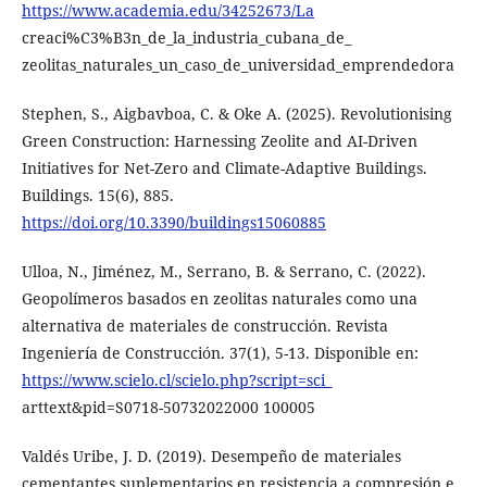
https://www.academia.edu/34252673/La
creaci%C3%B3n_de_la_industria_cubana_de_
zeolitas_naturales_un_caso_de_universidad_emprendedora
Stephen, S., Aigbavboa, C. & Oke A. (2025). Revolutionising
Green Construction: Harnessing Zeolite and AI-Driven
Initiatives for Net-Zero and Climate-Adaptive Buildings.
Buildings. 15(6), 885.
https://doi.org/10.3390/buildings15060885
Ulloa, N., Jiménez, M., Serrano, B. & Serrano, C. (2022).
Geopolímeros basados en zeolitas naturales como una
alternativa de materiales de construcción. Revista
Ingeniería de Construcción. 37(1), 5-13. Disponible en:
https://www.scielo.cl/scielo.php?script=sci_
arttext&pid=S0718-50732022000 100005
Valdés Uribe, J. D. (2019). Desempeño de materiales
cementantes suplementarios en resistencia a compresión e