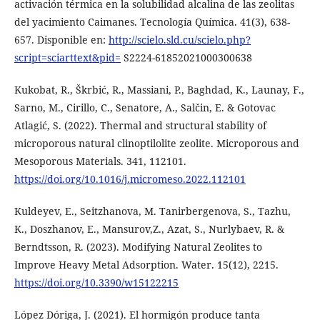
activación térmica en la solubilidad alcalina de las zeolitas
del yacimiento Caimanes. Tecnología Química. 41(3), 638-
657. Disponible en:
http://scielo.sld.cu/scielo.php?
script=sciarttext&pid=
S2224-61852021000300638
Kukobat, R., Škrbić, R., Massiani, P., Baghdad, K., Launay, F.,
Sarno, M., Cirillo, C., Senatore, A., Salčin, E. & Gotovac
Atlagić, S. (2022). Thermal and structural stability of
microporous natural clinoptilolite zeolite. Microporous and
Mesoporous Materials. 341, 112101.
https://doi.org/10.1016/j.micromeso.2022.112101
Kuldeyev, E., Seitzhanova, M. Tanirbergenova, S., Tazhu,
K., Doszhanov, E., Mansurov,Z., Azat, S., Nurlybaev, R. &
Berndtsson, R. (2023). Modifying Natural Zeolites to
Improve Heavy Metal Adsorption. Water. 15(12), 2215.
https://doi.org/10.3390/w15122215
López Dóriga, J. (2021). El hormigón produce tanta