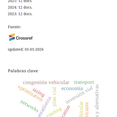
2025:
12
docs.
2024:
12
docs.
2023:
12
docs.
Fuente:
updated: 01-01-2026
Palabras clave
transport
congestión vehicular
optimization
soluciones y alternativas
inversión vial
economía
sizing
plan vial
análisis estadístico
networks
routing