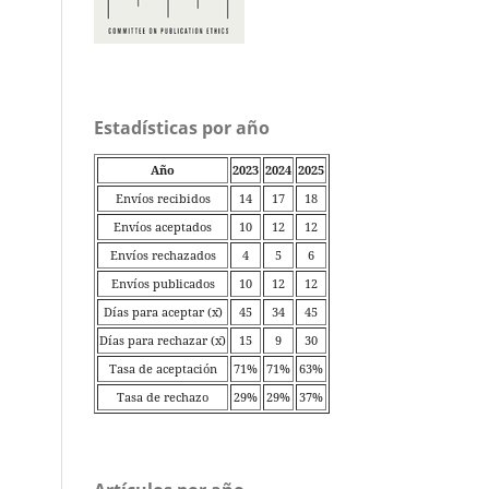
Estadísticas por año
Año
2023
2024
2025
Envíos recibidos
14
17
18
Envíos aceptados
10
12
12
Envíos rechazados
4
5
6
Envíos publicados
10
12
12
Días para aceptar (x̄)
45
34
45
Días para rechazar (x̄)
15
9
30
Tasa de aceptación
71%
71%
63%
Tasa de rechazo
29%
29%
37%