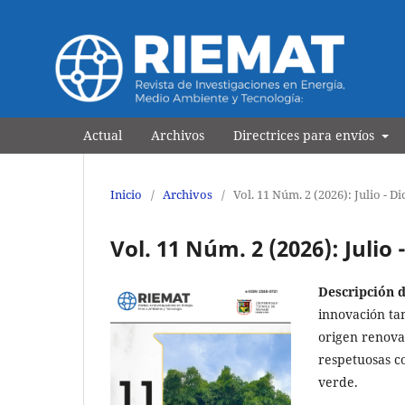
Revista de Investigaciones e
Actual
Archivos
Directrices para envíos
Inicio
/
Archivos
/
Vol. 11 Núm. 2 (2026): Julio - D
Vol. 11 Núm. 2 (2026): Julio
Descripción d
innovación ta
origen renova
respetuosas c
verde.