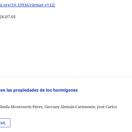
doi.org/10.33936/riemat.v11i2
26-07-01
ta en las propiedades de los hormigones
 Sheila Monteserín Pérez, Giovany Alemán-Carmenate, José Carlos
ML