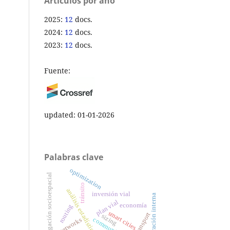
Artículos por año
2025:
12
docs.
2024:
12
docs.
2023:
12
docs.
Fuente:
updated: 01-01-2026
Palabras clave
optimization
segregación socioespacial
tránsito
análisis estadístico
inversión vial
migración interna
plan vial
economía
routing
smart cities
transport
sizing
networks