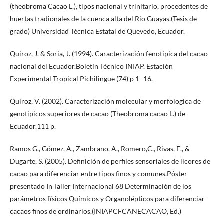
(theobroma Cacao L.), tipos nacional y trinitario, procedentes de
huertas tradionales de la cuenca alta del Rio Guayas.(Tesis de
grado) Universidad Técnica Estatal de Quevedo, Ecuador.
Quiroz, J. & Soria, J. (1994). Caracterización fenotipica del cacao
nacional del Ecuador.Boletín Técnico INIAP. Estación
Experimental Tropical Pichilingue (74) p 1- 16.
Quiroz, V. (2002). Caracterización molecular y morfologica de
genotipicos superiores de cacao (Theobroma cacao L.) de
Ecuador.111 p.
Ramos G., Gómez, A., Zambrano, A., Romero,C., Rivas, E., &
Dugarte, S. (2005). Definición de perfiles sensoriales de licores de
cacao para diferenciar entre tipos finos y comunes.Póster
presentado In Taller Internacional 68 Determinación de los
parámetros físicos Químicos y Organolépticos para diferenciar
cacaos finos de ordinarios.(INIAPCFCANECACAO, Ed.)