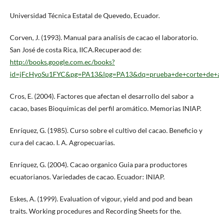
Universidad Técnica Estatal de Quevedo, Ecuador.
Corven, J. (1993). Manual para analisis de cacao el laboratorio.
San José de costa Rica, IICA.Recuperaod de:
http://books.google.com.ec/books?
id=jFcHyoSu1FYC&pg=PA13&lpg=PA13&dq=prueba+de+corte+de+
Cros, E. (2004). Factores que afectan el desarrollo del sabor a
cacao, bases Bioquímicas del perfil aromático. Memorias INIAP.
Enríquez, G. (1985). Curso sobre el cultivo del cacao. Beneficio y
cura del cacao. I. A. Agropecuarias.
Enríquez, G. (2004). Cacao organico Guia para productores
ecuatorianos. Variedades de cacao. Ecuador: INIAP.
Eskes, A. (1999). Evaluation of vigour, yield and pod and bean
traits. Working procedures and Recording Sheets for the.