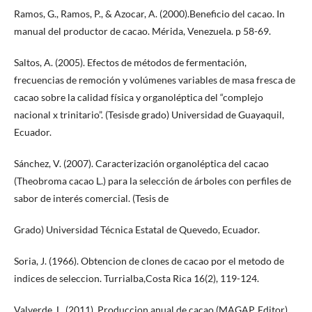
Ramos, G., Ramos, P., & Azocar, A. (2000).Beneficio del cacao. In
manual del productor de cacao. Mérida, Venezuela. p 58-69.
Saltos, A. (2005). Efectos de métodos de fermentación,
frecuencias de remoción y volúmenes variables de masa fresca de
cacao sobre la calidad física y organoléptica del “complejo
nacional x trinitario”. (Tesisde grado) Universidad de Guayaquil,
Ecuador.
Sánchez, V. (2007). Caracterización organoléptica del cacao
(Theobroma cacao L.) para la selección de árboles con perfiles de
sabor de interés comercial. (Tesis de
Grado) Universidad Técnica Estatal de Quevedo, Ecuador.
Soria, J. (1966). Obtencion de clones de cacao por el metodo de
indices de seleccion. Turrialba,Costa Rica 16(2), 119-124.
Valverde, L. (2011). Produccion anual de cacao.(MAGAP, Editor)