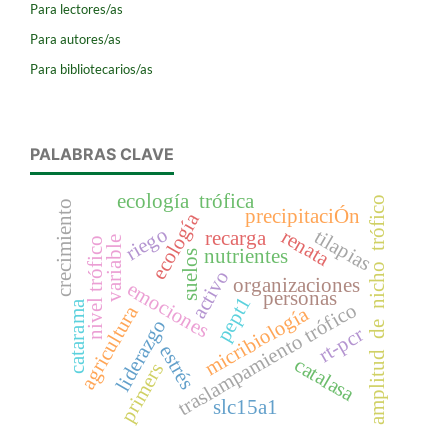
Para lectores/as
Para autores/as
Para bibliotecarios/as
PALABRAS CLAVE
ecología trófica
amplitud de nicho trófico
crecimiento
precipitaciÓn
ecología
riego
renata
tilapias
recarga
variable
nivel trófico
nutrientes
suelos
activo
organizaciones
emociones
personas
pept1
catarama
traslampamiento trófico
agricultura
micribiología
liderazgo
rt-pcr
estrés
catalasa
primers
slc15a1