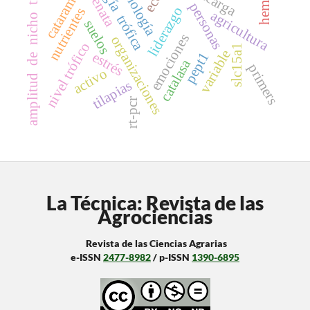
micribiología
ecología trófica
amplitud de nicho trófico
recarga
catarama
renata
personas
liderazgo
nutrientes
agricultura
suelos
emociones
organizaciones
nivel trófico
slc15a1
variable
estrés
pept1
catalasa
primers
activo
tilapias
rt-pcr
La Técnica: Revista de las
Agrociencias
Revista de las Ciencias Agrarias
e-ISSN
2477-8982
/ p-ISSN
1390-6895