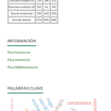
Días para aceptar (x̄)
139
186
253
Días para rechazar (x̄)
102
65
145
Tasa de aceptación
33%
16%
32%
Tasa de rechazo
67%
84%
68%
INFORMACIÓN
Para lectores/as
Para autores/as
Para bibliotecarios/as
PALABRAS CLAVE
riego
ecología
hemocitos
crecimiento