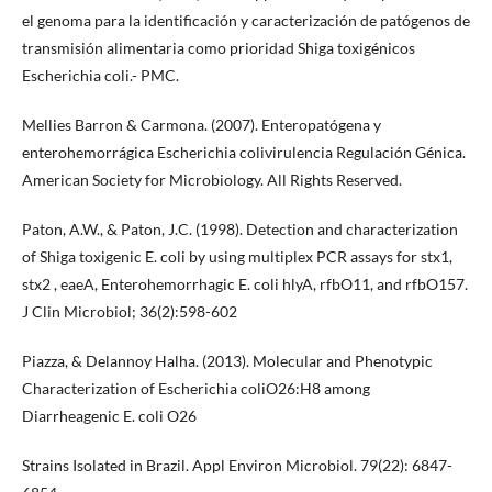
el genoma para la identificación y caracterización de patógenos de
transmisión alimentaria como prioridad Shiga toxigénicos
Escherichia coli.- PMC.
Mellies Barron & Carmona. (2007). Enteropatógena y
enterohemorrágica Escherichia colivirulencia Regulación Génica.
American Society for Microbiology. All Rights Reserved.
Paton, A.W., & Paton, J.C. (1998). Detection and characterization
of Shiga toxigenic E. coli by using multiplex PCR assays for stx1,
stx2 , eaeA, Enterohemorrhagic E. coli hlyA, rfbO11, and rfbO157.
J Clin Microbiol; 36(2):598-602
Piazza, & Delannoy Halha. (2013). Molecular and Phenotypic
Characterization of Escherichia coliO26:H8 among
Diarrheagenic E. coli O26
Strains Isolated in Brazil. Appl Environ Microbiol. 79(22): 6847-