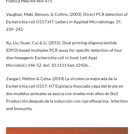
Pública Mex;44:464-475.
Vaughan, Maki, Benson, & Collins. (2003). Direct PCR detection of
Escherichia coli O157:H7. Letters in Applied Microbiology. 37,
239–243.
Xu, Liu, Guan, Cui & Li. (2015). Dual priming oligonucleotide
(DPO)-based multiplex PCR assay for specific detection of four
diarrhoeagenic Escherichia coli in food. Lett Appl
Microbiol.):146-52. doi: 10.1111/lam.12426..
Zangari, Melton & Celsa. (2014) La virulencia mejorada de la
Escherichia coli O157: H7 Espinaca-Asociado cepa del brote en
dos modelos animales se asocia con niveles más altos de Stx2
Producción después de la inducción con ciprofloxacina.- Infection
and Immunity.