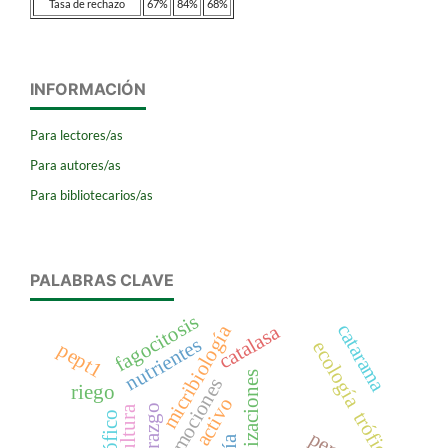
Tasa de rechazo
67%
84%
68%
INFORMACIÓN
Para lectores/as
Para autores/as
Para bibliotecarios/as
PALABRAS CLAVE
fagocitosis
catarama
catalasa
micribiología
nutrientes
ecología trófica
pept1
organizaciones
emociones
riego
activo
liderazgo