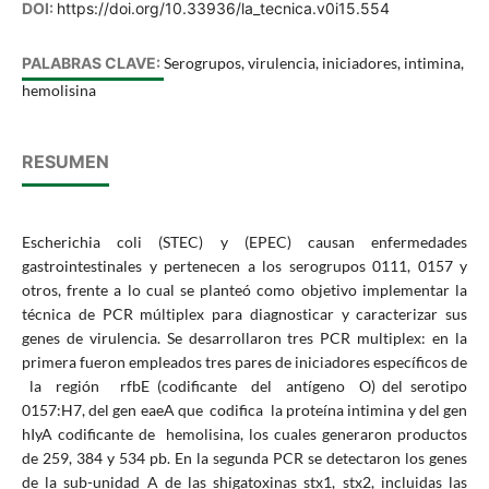
DOI:
https://doi.org/10.33936/la_tecnica.v0i15.554
PALABRAS CLAVE:
Serogrupos, virulencia, iniciadores, intimina,
hemolisina
RESUMEN
Escherichia coli (STEC) y (EPEC) causan enfermedades
gastrointestinales y pertenecen a los serogrupos 0111, 0157 y
otros, frente a lo cual se planteó como objetivo implementar la
técnica de PCR múltiplex para diagnosticar y caracterizar sus
genes de virulencia. Se desarrollaron tres PCR multiplex: en la
primera fueron empleados tres pares de iniciadores específicos de
la región rfbE (codificante del antígeno O) del serotipo
0157:H7, del gen eaeA que codifica la proteína intimina y del gen
hIyA codificante de hemolisina, los cuales generaron productos
de 259, 384 y 534 pb. En la segunda PCR se detectaron los genes
de la sub-unidad A de las shigatoxinas stx1, stx2, incluidas las