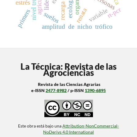
agricultura
nivel trófico
personas
ecología
estrés
recarga
rt-pcr
renata
variable
primers
suelos
amplitud de nicho trófico
La Técnica: Revista de las
Agrociencias
Revista de las Ciencias Agrarias
e-ISSN
2477-8982
/ p-ISSN
1390-6895
Este obra está bajo una
Attribution-NonCommercial-
NoDerivs 4.0 International