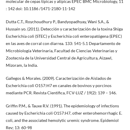
molecular de cepas típicas y atípicas EPEC BMC Microbiology, 11
: 142 doi: 10.1186 /1471-2180-11-142
Dutta C.T., Roychoudhury P., Bandyopadhyay, Wani S.A., &
Hussain yo. (2011). Detección y caracterización de la toxina Shiga
Escherichia coli (STEC) y Escherichia coli enteropatógena (EPEC)
en las aves de corral con diarrea. 133: 541-5.1 Departamento de
Microbiología Veterinaria, Facultad de Ciencias Veterinarias y
Zootecnia de la Universidad Central de Agricultura, Aizawl,
Mizoram, la India.
Gallegos & Morales. (2009). Caracterización de Aislados de
Escherichia coli O157:H7 en canales de bovinos y porcinos
mediante PCR. Revista Científica, FCV-LUZ / 19(2): 139 – 146.
Griffin P.M., & Tauxe R.V. (1991). The epidemiology of infections
caused by Escherichia coli O157:H7, other enterohemorrhagic E.
coli, and the associated hemolytic uremic syndrome. Epidemiol
Rev; 13: 60-98