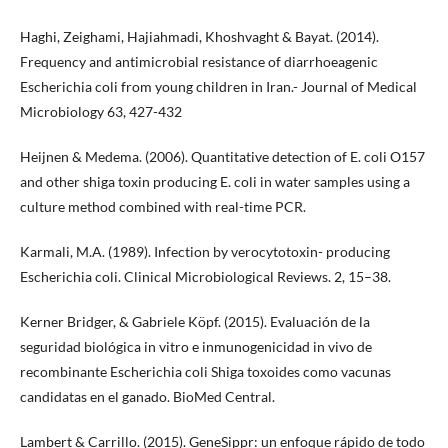
Haghi, Zeighami, Hajiahmadi, Khoshvaght & Bayat. (2014).
Frequency and antimicrobial resistance of diarrhoeagenic
Escherichia coli from young children in Iran.- Journal of Medical
Microbiology 63, 427-432
Heijnen & Medema. (2006). Quantitative detection of E. coli O157
and other shiga toxin producing E. coli in water samples using a
culture method combined with real-time PCR.
Karmali, M.A. (1989). Infection by verocytotoxin- producing
Escherichia coli. Clinical Microbiological Reviews. 2, 15–38.
Kerner Bridger, & Gabriele Köpf. (2015). Evaluación de la
seguridad biológica in vitro e inmunogenicidad in vivo de
recombinante Escherichia coli Shiga toxoides como vacunas
candidatas en el ganado. BioMed Central.
Lambert & Carrillo. (2015). GeneSippr: un enfoque rápido de todo