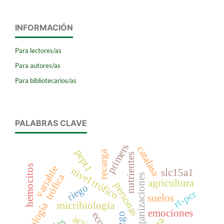
INFORMACIÓN
Para lectores/as
Para autores/as
Para bibliotecarios/as
PALABRAS CLAVE
primers
catalasa
pept1
recarga
nutrientes
hemocitos
variable
nivel trófico
slc15a1
ecología trófica
organizaciones
agricultura
personas
riego
rt-pcr
suelos
micribiología
emociones