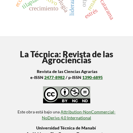
ecología
liderazgo
activo
renata
tilapias
catarama
crecimiento
estrés
La Técnica: Revista de las
Agrociencias
Revista de las Ciencias Agrarias
e-ISSN
2477-8982
/ p-ISSN
1390-6895
Este obra está bajo una
Attribution-NonCommercial-
NoDerivs 4.0 International
Universidad Técnica de Manabí