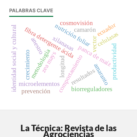
PALABRAS CLAVE
cosmovisión
ecuador
nutrición foliar
identidad social y cultural
fibra detergente ácida
camarón
celulasas
xilanasas
vector
anestro
productividad
panca de maíz
metodología
crecimiento
zea mays
comportamiento
longitud
amaranto
resultados
microelementos
biorreguladores
prevención
La Técnica: Revista de las
Agrociencias