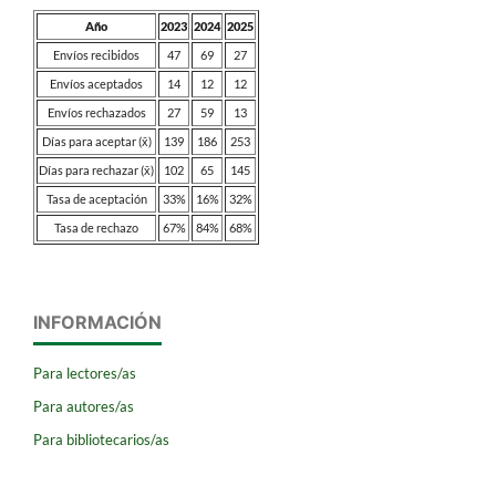
Año
2023
2024
2025
Envíos recibidos
47
69
27
Envíos aceptados
14
12
12
Envíos rechazados
27
59
13
Días para aceptar (x̄)
139
186
253
Días para rechazar (x̄)
102
65
145
Tasa de aceptación
33%
16%
32%
Tasa de rechazo
67%
84%
68%
INFORMACIÓN
Para lectores/as
Para autores/as
Para bibliotecarios/as