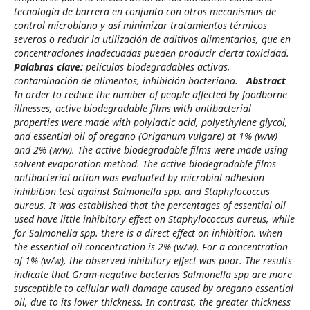
tecnología de barrera en conjunto con otros mecanismos de
control microbiano y así minimizar tratamientos térmicos
severos o reducir la utilización de aditivos alimentarios, que en
concentraciones inadecuadas pueden producir cierta toxicidad.
Palabras clave:
películas biodegradables activas,
contaminación de alimentos, inhibición bacteriana.
Abstract
In order to reduce the number of people affected by foodborne
illnesses, active biodegradable films with antibacterial
properties were made with polylactic acid, polyethylene glycol,
and essential oil of oregano (Origanum vulgare) at 1% (w/w)
and 2% (w/w). The active biodegradable films were made using
solvent evaporation method. The active biodegradable films
antibacterial action was evaluated by microbial adhesion
inhibition test against Salmonella spp. and Staphylococcus
aureus. It was established that the percentages of essential oil
used have little inhibitory effect on Staphylococcus aureus, while
for Salmonella spp. there is a direct effect on inhibition, when
the essential oil concentration is 2% (w/w). For a concentration
of 1% (w/w), the observed inhibitory effect was poor. The results
indicate that Gram-negative bacterias Salmonella spp are more
susceptible to cellular wall damage caused by oregano essential
oil, due to its lower thickness. In contrast, the greater thickness