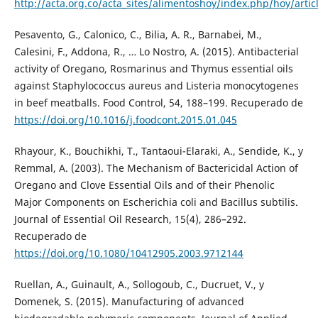
http://acta.org.co/acta_sites/alimentoshoy/index.php/hoy/arti
Pesavento, G., Calonico, C., Bilia, A. R., Barnabei, M.,
Calesini, F., Addona, R., … Lo Nostro, A. (2015). Antibacterial
activity of Oregano, Rosmarinus and Thymus essential oils
against Staphylococcus aureus and Listeria monocytogenes
in beef meatballs. Food Control, 54, 188–199. Recuperado de
https://doi.org/10.1016/j.foodcont.2015.01.045
Rhayour, K., Bouchikhi, T., Tantaoui-Elaraki, A., Sendide, K., y
Remmal, A. (2003). The Mechanism of Bactericidal Action of
Oregano and Clove Essential Oils and of their Phenolic
Major Components on Escherichia coli and Bacillus subtilis.
Journal of Essential Oil Research, 15(4), 286–292.
Recuperado de
https://doi.org/10.1080/10412905.2003.9712144
Ruellan, A., Guinault, A., Sollogoub, C., Ducruet, V., y
Domenek, S. (2015). Manufacturing of advanced