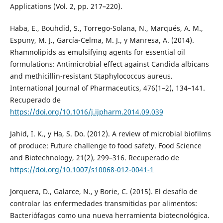
Applications (Vol. 2, pp. 217–220).
Haba, E., Bouhdid, S., Torrego-Solana, N., Marqués, A. M.,
Espuny, M. J., García-Celma, M. J., y Manresa, A. (2014).
Rhamnolipids as emulsifying agents for essential oil
formulations: Antimicrobial effect against Candida albicans
and methicillin-resistant Staphylococcus aureus.
International Journal of Pharmaceutics, 476(1–2), 134–141.
Recuperado de
https://doi.org/10.1016/j.ijpharm.2014.09.039
Jahid, I. K., y Ha, S. Do. (2012). A review of microbial biofilms
of produce: Future challenge to food safety. Food Science
and Biotechnology, 21(2), 299–316. Recuperado de
https://doi.org/10.1007/s10068-012-0041-1
Jorquera, D., Galarce, N., y Borie, C. (2015). El desafío de
controlar las enfermedades transmitidas por alimentos:
Bacteriófagos como una nueva herramienta biotecnológica.