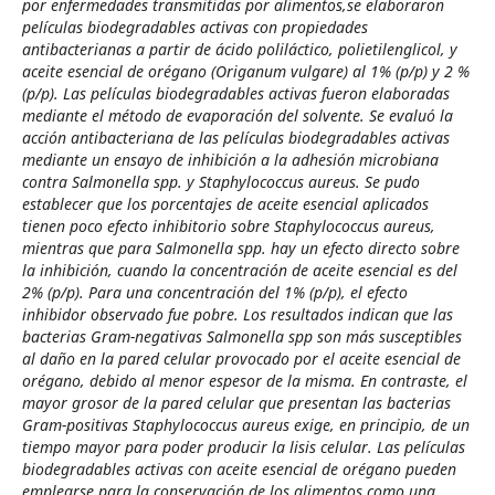
por enfermedades transmitidas por alimentos,se elaboraron
películas biodegradables activas con propiedades
antibacterianas a partir de ácido poliláctico, polietilenglicol, y
aceite esencial de orégano (Origanum vulgare) al 1% (p/p) y 2 %
(p/p). Las películas biodegradables activas fueron elaboradas
mediante el método de evaporación del solvente. Se evaluó la
acción antibacteriana de las películas biodegradables activas
mediante un ensayo de inhibición a la adhesión microbiana
contra Salmonella spp. y Staphylococcus aureus. Se pudo
establecer que los porcentajes de aceite esencial aplicados
tienen poco efecto inhibitorio sobre Staphylococcus aureus,
mientras que para Salmonella spp. hay un efecto directo sobre
la inhibición, cuando la concentración de aceite esencial es del
2% (p/p). Para una concentración del 1% (p/p), el efecto
inhibidor observado fue pobre. Los resultados indican que las
bacterias Gram-negativas Salmonella spp son más susceptibles
al daño en la pared celular provocado por el aceite esencial de
orégano, debido al menor espesor de la misma. En contraste, el
mayor grosor de la pared celular que presentan las bacterias
Gram-positivas Staphylococcus aureus exige, en principio, de un
tiempo mayor para poder producir la lisis celular. Las películas
biodegradables activas con aceite esencial de orégano pueden
emplearse para la conservación de los alimentos como una