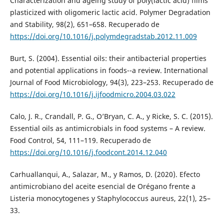
Characterization and ageing study of poly(lactic acid) films
plasticized with oligomeric lactic acid. Polymer Degradation
and Stability, 98(2), 651–658. Recuperado de
https://doi.org/10.1016/j.polymdegradstab.2012.11.009
Burt, S. (2004). Essential oils: their antibacterial properties
and potential applications in foods--a review. International
Journal of Food Microbiology, 94(3), 223–253. Recuperado de
https://doi.org/10.1016/j.ijfoodmicro.2004.03.022
Calo, J. R., Crandall, P. G., O’Bryan, C. A., y Ricke, S. C. (2015).
Essential oils as antimicrobials in food systems – A review.
Food Control, 54, 111–119. Recuperado de
https://doi.org/10.1016/j.foodcont.2014.12.040
Carhuallanqui, A., Salazar, M., y Ramos, D. (2020). Efecto
antimicrobiano del aceite esencial de Orégano frente a
Listeria monocytogenes y Staphylococcus aureus, 22(1), 25–
33.