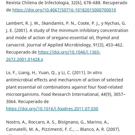
Revista Chilena de Infectologia, 32(6), 678–688. Recuperado
de
https://doi.org/10.4067/S0716-10182015000700010
Lambert, R. J. W., Skandamis, P. N., Coote, P. J., y Nychas, G.
J. E. (2001). A study of the minimum inhibitory concentration
and mode of action of oregano essential oil, thymol and
carvacrol. Journal of Applied Microbiology, 91(3), 453–462.
Recuperado de
https://doi.org/10.1046/j.1365-
2672.2001.01428.x
Lv, F., Liang, H., Yuan, Q., y Li, C. (2011). In vitro
antimicrobial effects and mechanism of action of selected
plant essential oil combinations against four food-related
microorganisms. Food Research International, 44(9), 3057–
3064. Recuperado de
https://doi.org/10.1016/j.foodres.2011.07.030
Nostro, A., Roccaro, A. S., Bisignano, G., Marino, A.,
Cannatelli, M. A., Pizzimenti, F. C., … Blanco, A. R. (2007).