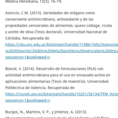
Médica Herediana, 12(3), 16–19.
Asencio, C.M. (2013). Variedades de orégano como
conservante antimicrobiano, antioxidante y de las
propiedades sensoriales de alimentos: queso cottage, ricota
y aceite de oliva (Tesis doctoral). Universidad Nacional de
Córdoba. Recuperada de
https://rdu.unc.edu.ar/bitstream/handle/11086/1692/Asensio
%20Utilizaci%C3%B3n%20de%20aceites%20esenciales%20de%
sequence=1&isAllowed=y
Blanot, V. (2014). Desarrollo de formulaciones (PLA) con
actividad antimicrobiana para el uso en envasado activo en
aplicaciones alimentarias (Tesis de maestría). Universidad
Politécnica de Valencia. Recuperada de
https://riunet.upv.es/bitstream/handle/10251/36134/TFM_Vict
sequence=1&isAllowed=y
Burgos, N., Martino, V. P., y Jiménez, A. (2013).