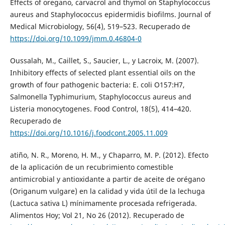
Effects of oregano, carvacrol and thymol on Staphylococcus
aureus and Staphylococcus epidermidis biofilms. Journal of
Medical Microbiology, 56(4), 519–523. Recuperado de
https://doi.org/10.1099/jmm.0.46804-0
Oussalah, M., Caillet, S., Saucier, L., y Lacroix, M. (2007).
Inhibitory effects of selected plant essential oils on the
growth of four pathogenic bacteria: E. coli O157:H7,
Salmonella Typhimurium, Staphylococcus aureus and
Listeria monocytogenes. Food Control, 18(5), 414–420.
Recuperado de
https://doi.org/10.1016/j.foodcont.2005.11.009
atiño, N. R., Moreno, H. M., y Chaparro, M. P. (2012). Efecto
de la aplicación de un recubrimiento comestible
antimicrobial y antioxidante a partir de aceite de orégano
(Origanum vulgare) en la calidad y vida útil de la lechuga
(Lactuca sativa L) mínimamente procesada refrigerada.
Alimentos Hoy; Vol 21, No 26 (2012). Recuperado de