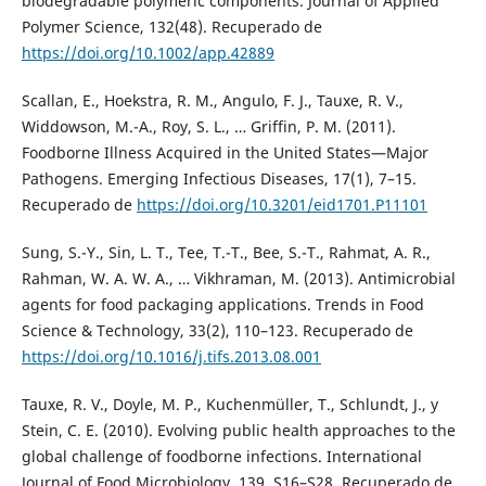
biodegradable polymeric components. Journal of Applied
Polymer Science, 132(48). Recuperado de
https://doi.org/10.1002/app.42889
Scallan, E., Hoekstra, R. M., Angulo, F. J., Tauxe, R. V.,
Widdowson, M.-A., Roy, S. L., … Griffin, P. M. (2011).
Foodborne Illness Acquired in the United States—Major
Pathogens. Emerging Infectious Diseases, 17(1), 7–15.
Recuperado de
https://doi.org/10.3201/eid1701.P11101
Sung, S.-Y., Sin, L. T., Tee, T.-T., Bee, S.-T., Rahmat, A. R.,
Rahman, W. A. W. A., … Vikhraman, M. (2013). Antimicrobial
agents for food packaging applications. Trends in Food
Science & Technology, 33(2), 110–123. Recuperado de
https://doi.org/10.1016/j.tifs.2013.08.001
Tauxe, R. V., Doyle, M. P., Kuchenmüller, T., Schlundt, J., y
Stein, C. E. (2010). Evolving public health approaches to the
global challenge of foodborne infections. International
Journal of Food Microbiology, 139, S16–S28. Recuperado de