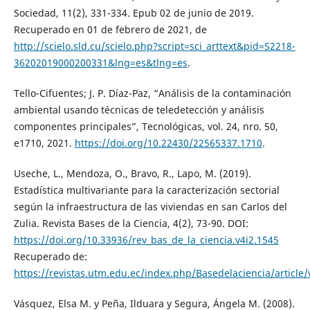
Sociedad, 11(2), 331-334. Epub 02 de junio de 2019.
Recuperado en 01 de febrero de 2021, de
http://scielo.sld.cu/scielo.php?script=sci_arttext&pid=S2218-
36202019000200331&lng=es&tlng=es
.
Tello-Cifuentes; J. P. Díaz-Paz, “Análisis de la contaminación
ambiental usando técnicas de teledetección y análisis
componentes principales”, Tecnológicas, vol. 24, nro. 50,
e1710, 2021.
https://doi.org/10.22430/22565337.1710
.
Useche, L., Mendoza, O., Bravo, R., Lapo, M. (2019).
Estadística multivariante para la caracterización sectorial
según la infraestructura de las viviendas en san Carlos del
Zulia. Revista Bases de la Ciencia, 4(2), 73-90. DOI:
https://doi.org/10.33936/rev_bas_de_la_ciencia.v4i2.1545
Recuperado de:
https://revistas.utm.edu.ec/index.php/Basedelaciencia/article
Vásquez, Elsa M. y Peña, Ilduara y Segura, Ángela M. (2008).