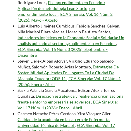
Rodriguez Loor ,
El emprendimiento en Ecuador:
Aplicación de metodología Lean Startup en
emprendimiento local
,
ECA Sinergia: Vol. 16 Núm. 2
(2025): Mayo - Agosto
Luis Alberto Jiménez Cumbicus, Fabiola Sanchez-Galvan,
Nila Marisol Plaza Macias, Horacio Bautista-Santos,
Indicadores logísticos en la Economía Social y Solidaria: Un
análisis aplicado al sector agroalimentario en Ecuador
,
ECA Sinergia: Vol. 16 Núm. 3 (2025): Septiembre -
Diciembre
Steven Derek Alban Alcivar, Virgilio Eduardo Salcedo
Muñoz, Salomón Roberto Arias Montero,
Estrategias De
Sostenibilidad Aplicadas En Hogares En La Ciudad De
Machala-Ecuador: ODS 11
,
ECA Sinergia: Vol. 17 Núm. 1
(2026): Enero - Abril
Saskia Patricia García Aucatoma, Edison Alexis Torres
Cunalata,
Dirección estratégica y resiliencia organizacional
frente a entorno empresariales adversos
,
ECA Sinergia:
Vol. 17 Núm. 1 (2026): Enero - Abril
Carmen Natacha Pérez Cardoso, Yira Vásquez Giler,
Calidad de la academia en la carrera de Enfermería.
Universidad Técnica de Manabí
,
ECA Sinergia: Vol. 17