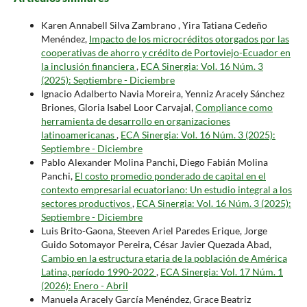
Karen Annabell Silva Zambrano , Yira Tatiana Cedeño
Menéndez,
Impacto de los microcréditos otorgados por las
cooperativas de ahorro y crédito de Portoviejo-Ecuador en
la inclusión financiera
,
ECA Sinergia: Vol. 16 Núm. 3
(2025): Septiembre - Diciembre
Ignacio Adalberto Navia Moreira, Yenniz Aracely Sánchez
Briones, Gloria Isabel Loor Carvajal,
Compliance como
herramienta de desarrollo en organizaciones
latinoamericanas
,
ECA Sinergia: Vol. 16 Núm. 3 (2025):
Septiembre - Diciembre
Pablo Alexander Molina Panchi, Diego Fabián Molina
Panchi,
El costo promedio ponderado de capital en el
contexto empresarial ecuatoriano: Un estudio integral a los
sectores productivos
,
ECA Sinergia: Vol. 16 Núm. 3 (2025):
Septiembre - Diciembre
Luis Brito-Gaona, Steeven Ariel Paredes Erique, Jorge
Guido Sotomayor Pereira, César Javier Quezada Abad,
Cambio en la estructura etaria de la población de América
Latina, período 1990-2022
,
ECA Sinergia: Vol. 17 Núm. 1
(2026): Enero - Abril
Manuela Aracely García Menéndez, Grace Beatriz