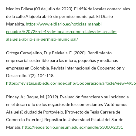
Medios Ediasa (03 de julio de 2020). El 45% de locales comerciales
de la calle Alajuela abrió sin permiso municipal. El Diario
Manabita.
https://www.eldiario.ec/noticias-manabi-
ecuador/520725-el-45-de-locales-comerciales-de-la-calle-
alajuela-abrio-sin-permiso-municipal/
Ortega Carvajalino, D. y Pelekais, E. (2020). Rendimiento
empresarial sostenible para las micro, pequeñas y medianas
empresas en Colombia. Revista Internacional de Cooperación y
Desarrollo. 7(2). 104-118.
https://revistas.usb.edu.co/index.php/Cooperacion/article/view/4955
Pincay, A.; Baque, M. (2019). Evaluación financiera y su incidencia
en el desarrollo de los negocios de los comerciantes “Autónomos
Alajuela”, ciudad de Portoviejo. [Proyecto de Tesis Carrera de
Comercio Exterior]. Repositorio Universidad Estatal del Sur de
Manabí.
http://repositorio.unesum.edu.ec/handle/53000/2031