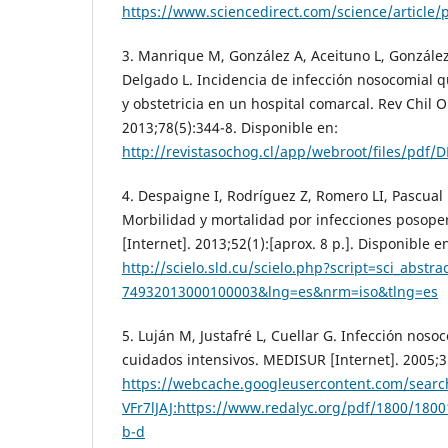
https://www.sciencedirect.com/science/article
3. Manrique M, González A, Aceituno L, Gonzále
Delgado L. Incidencia de infección nosocomial q
y obstetricia en un hospital comarcal. Rev Chil O
2013;78(5):344-8. Disponible en:
http://revistasochog.cl/app/webroot/files/pd
4. Despaigne I, Rodríguez Z, Romero LI, Pascual
Morbilidad y mortalidad por infecciones posope
[Internet]. 2013;52(1):[aprox. 8 p.]. Disponible e
http://scielo.sld.cu/scielo.php?script=sci_abstr
74932013000100003&lng=es&nrm=iso&tlng=es
5. Luján M, Justafré L, Cuellar G. Infección noso
cuidados intensivos. MEDISUR [Internet]. 2005;3(
https://webcache.googleusercontent.com/sear
VFr7lJAJ:https://www.redalyc.org/pdf/1800/180
b-d