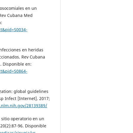
 nosocomiales en un
s. Rev Cubana Med
n:
act&pid=S0034-
infecciones en heridas
eccionados. Rev Cubana
]. Disponible en:
act&pid=S0864-
ation: global guidelines
sp Infect [Internet]. 2017;
.nlm.nih.gov/28139389/
 sitio operatorio en un
;20(2):87-96. Disponible
edicas/cirugia/vc-