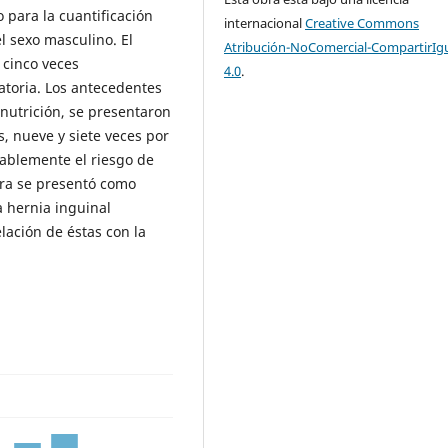
o para la cuantificación
internacional
Creative Commons
l sexo masculino. El
Atribución-NoComercial-CompartirIg
 cinco veces
4.0
.
atoria. Los antecedentes
snutrición, se presentaron
s, nueve y siete veces por
ablemente el riesgo de
ora se presentó como
a hernia inguinal
elación de éstas con la