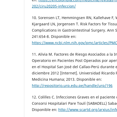
202/ciru20205-infeccion/
10. Sorensen LT, Hemmingsen RN, Kallehave F, W
Kjargaard LN, Jorgensen T. Risk Factors for Tis
Complications in Gastrointestinal Surgery. Ann S
241:654-8. Disponible en:
https://www.ncbi.nlm.nih.gov/pmc/articles/PM
11. Alivia M. Factores de Riesgo Asociados a la In
Operatorio en Pacientes Post Operados por ape
en el Hospital San José del Callao-Perú durante 
diciembre 2012 [Internet]. Universidad Ricardo 
Medicina Humana; 2013. Disponible en:
http://repositorio.urp.edu.pe/handle/urp/196
12. Colilles C. Infecciones Graves en el paciente
Consorsi Hospitalari Pare Toulí (SABADELL) Sabad
Disponible en:
http://www.scartd.org/arxius/inf