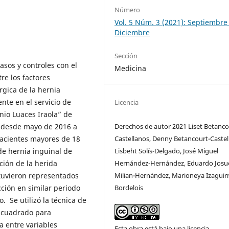
Número
Vol. 5 Núm. 3 (2021): Septiembre 
Diciembre
Sección
casos y controles con el
Medicina
tre los factores
rgica de la hernia
nte en el servicio de
Licencia
onio Luaces Iraola” de
o desde mayo de 2016 a
Derechos de autor 2021 Liset Betanco
pacientes mayores de 18
Castellanos, Denny Betancourt-Castel
e hernia inguinal de
Lisbeht Solís-Delgado, José Miguel
ción de la herida
Hernández-Hernández, Eduardo Josu
stuvieron representados
Milian-Hernández, Marioneya Izaguirr
ción en similar periodo
Bordelois
. Se utilizó la técnica de
i cuadrado para
a entre variables
Esta obra está bajo una licencia