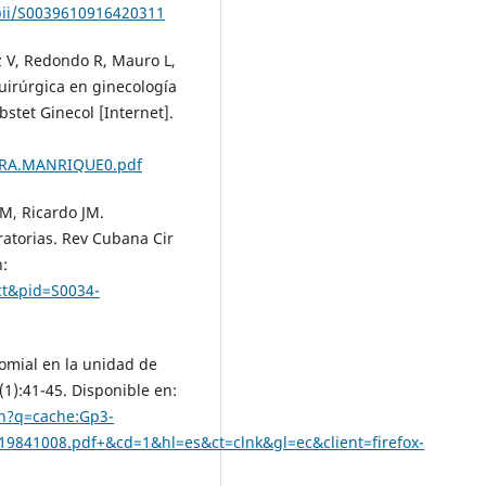
/pii/S0039610916420311
z V, Redondo R, Mauro L,
uirúrgica en ginecología
bstet Ginecol [Internet].
f/DRA.MANRIQUE0.pdf
 M, Ricardo JM.
ratorias. Rev Cubana Cir
n:
act&pid=S0034-
comial en la unidad de
1):41-45. Disponible en:
ch?q=cache:Gp3-
019841008.pdf+&cd=1&hl=es&ct=clnk&gl=ec&client=firefox-