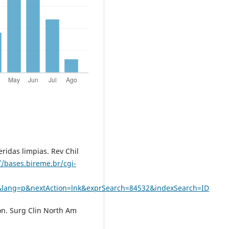
eridas limpias. Rev Chil
//bases.bireme.br/cgi-
CS&lang=p&nextAction=lnk&exprSearch=84532&indexSearch=ID
on. Surg Clin North Am