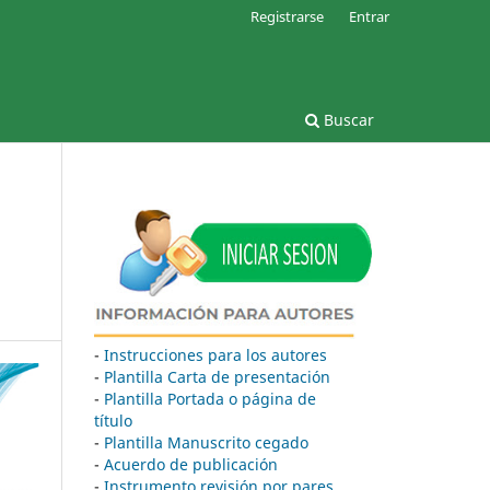
Registrarse
Entrar
Buscar
-
Instrucciones para los autores
-
Plantilla Carta de presentación
-
Plantilla Portada o página de
título
-
Plantilla Manuscrito cegado
-
Acuerdo de publicación
-
Instrumento revisión por pares