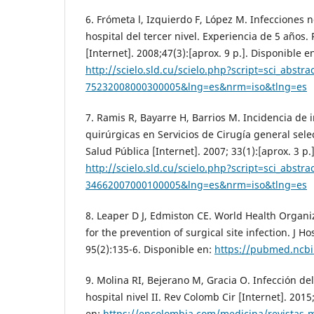
6. Frómeta l, Izquierdo F, López M. Infecciones
hospital del tercer nivel. Experiencia de 5 año
[Internet]. 2008;47(3):[aprox. 9 p.]. Disponible e
http://scielo.sld.cu/scielo.php?script=sci_abstr
75232008000300005&lng=es&nrm=iso&tlng=es
7. Ramis R, Bayarre H, Barrios M. Incidencia de 
quirúrgicas en Servicios de Cirugía general sel
Salud Pública [Internet]. 2007; 33(1):[aprox. 3 p.
http://scielo.sld.cu/scielo.php?script=sci_abstr
34662007000100005&lng=es&nrm=iso&tlng=es
8. Leaper D J, Edmiston CE. World Health Organiz
for the prevention of surgical site infection. J Ho
95(2):135-6. Disponible en:
https://pubmed.ncbi
9. Molina RI, Bejerano M, Gracia O. Infección del
hospital nivel II. Rev Colomb Cir [Internet]. 2015
en:
https://encolombia.com/medicina/revistas-m