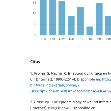
Citas
1. Promis G, Nacrur R. Infección quirúrgica en h
Cir [Internet]. 1990;42:51-4. Disponible en:
http:
bin/wxislind.exe/iah/online/?
IsisScript=iah/iah.xis&src=google&base=LILA
2. Cruse PJE. The epidemiology of wound infecti
[Internet] 1980;60:27-40. Disponible en: