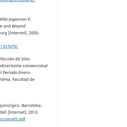
ille-Jogensen P,
sue and Wound
urg [Internet]. 2005;
C1357070/
fección de Sitio
ndicectomía convencional
el Período Enero-
Palma. Facultad de
 quirúrgico. Barcelona:
ell [Internet]; 2013.
eccions05.pdf