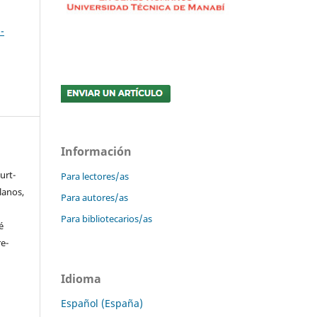
-
Información
urt-
Para lectores/as
lanos,
Para autores/as
Para bibliotecarios/as
é
e-
Idioma
Español (España)