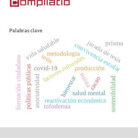
Palabras clave
vida saludable
jurado de tesis
prisma
convivencia escolar
metodología
tesis
factores culturales
formación ciudadana
políticas públicas
covid-19
producción
tesista
asociatividad
bienestar
cacao
sostenibilidad
salud mental
reactivación económica
infodemia