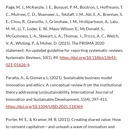
Page, M. J., McKenzie, J. E., Bossuyt, P. M., Boutron, I., Hoffmann, T.
C., Mulrow, C. D., Shamseer, L., Tetzlaff, J. M., Akl, E. A., Brennan, S.
E., Chou, R., Glanville, J., Grimshaw, J. M., Hróbjartsson, A., Lalu,
M. M., Li, T., Loder, E. W., Mayo-Wilson, E., McDonald, S.,
McGuinness, L. A., Stewart, L. A., Thomas, J., Tricco, A. C., Welch,
V. A., Whiting, P., & Moher, D. (2021). The PRISMA 2020
statement: An updated guideline for reporting systematic reviews.
Systematic Reviews, 10(1), 89.
https://doi.org/10.1186/s13643-
021-01626-4
.
Peralta, A., & Gismera, L. (2021). Sustainable business model
innovation and ethics: A conceptual review from the institutional
theory addressing (un)sustainability. International Journal of
Innovation and Sustainable Development, 15(4), 397-415.
https://doi.org/10.1504/IJISD.2021.118364
Porter, M. E., & Kramer, M. R. (2011). Creating shared value: How
to reinvent capitalism—and unleash a wave of innovation and