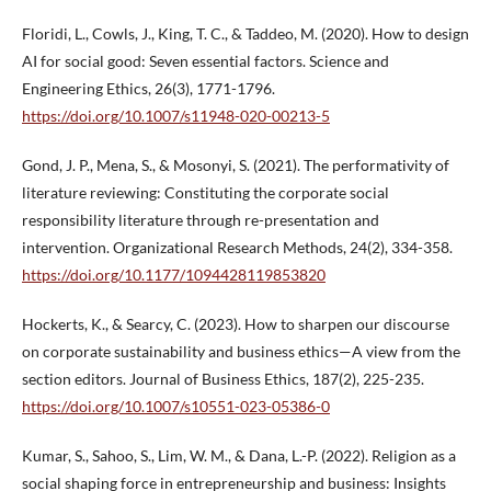
Floridi, L., Cowls, J., King, T. C., & Taddeo, M. (2020). How to design
AI for social good: Seven essential factors. Science and
Engineering Ethics, 26(3), 1771-1796.
https://doi.org/10.1007/s11948-020-00213-5
Gond, J. P., Mena, S., & Mosonyi, S. (2021). The performativity of
literature reviewing: Constituting the corporate social
responsibility literature through re-presentation and
intervention. Organizational Research Methods, 24(2), 334-358.
https://doi.org/10.1177/1094428119853820
Hockerts, K., & Searcy, C. (2023). How to sharpen our discourse
on corporate sustainability and business ethics—A view from the
section editors. Journal of Business Ethics, 187(2), 225-235.
https://doi.org/10.1007/s10551-023-05386-0
Kumar, S., Sahoo, S., Lim, W. M., & Dana, L.-P. (2022). Religion as a
social shaping force in entrepreneurship and business: Insights