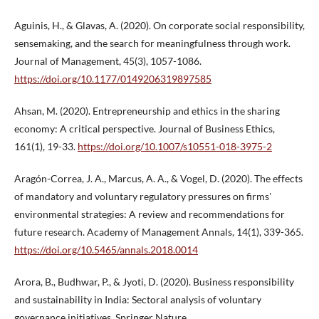
Aguinis, H., & Glavas, A. (2020). On corporate social responsibility,
sensemaking, and the search for meaningfulness through work.
Journal of Management, 45(3), 1057-1086.
https://doi.org/10.1177/0149206319897585
Ahsan, M. (2020). Entrepreneurship and ethics in the sharing
economy: A critical perspective. Journal of Business Ethics,
161(1), 19-33.
https://doi.org/10.1007/s10551-018-3975-2
Aragón-Correa, J. A., Marcus, A. A., & Vogel, D. (2020). The effects
of mandatory and voluntary regulatory pressures on firms'
environmental strategies: A review and recommendations for
future research. Academy of Management Annals, 14(1), 339-365.
https://doi.org/10.5465/annals.2018.0014
Arora, B., Budhwar, P., & Jyoti, D. (2020). Business responsibility
and sustainability in India: Sectoral analysis of voluntary
governance initiatives. Springer Nature.