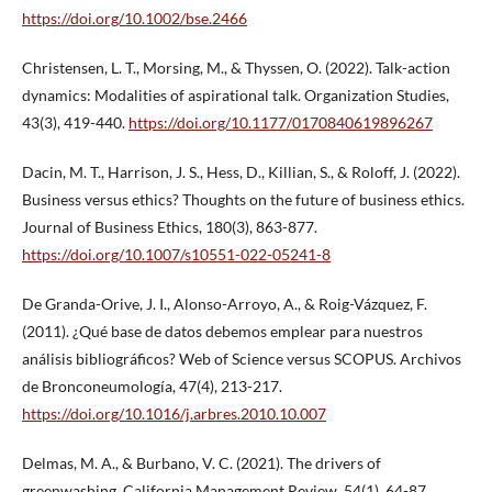
https://doi.org/10.1002/bse.2466
Christensen, L. T., Morsing, M., & Thyssen, O. (2022). Talk-action
dynamics: Modalities of aspirational talk. Organization Studies,
43(3), 419-440.
https://doi.org/10.1177/0170840619896267
Dacin, M. T., Harrison, J. S., Hess, D., Killian, S., & Roloff, J. (2022).
Business versus ethics? Thoughts on the future of business ethics.
Journal of Business Ethics, 180(3), 863-877.
https://doi.org/10.1007/s10551-022-05241-8
De Granda-Orive, J. I., Alonso-Arroyo, A., & Roig-Vázquez, F.
(2011). ¿Qué base de datos debemos emplear para nuestros
análisis bibliográficos? Web of Science versus SCOPUS. Archivos
de Bronconeumología, 47(4), 213-217.
https://doi.org/10.1016/j.arbres.2010.10.007
Delmas, M. A., & Burbano, V. C. (2021). The drivers of
greenwashing. California Management Review, 54(1), 64-87.