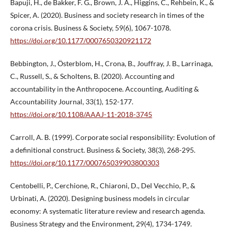
Bapuji, H., de Bakker, F. G., Brown, J. A., Higgins, C., Rehbein, K., &
Spicer, A. (2020). Business and society research in times of the
corona crisis. Business & Society, 59(6), 1067-1078.
https://doi.org/10.1177/0007650320921172
Bebbington, J., Österblom, H., Crona, B., Jouffray, J. B., Larrinaga,
C., Russell, S., & Scholtens, B. (2020). Accounting and
accountability in the Anthropocene. Accounting, Auditing &
Accountability Journal, 33(1), 152-177.
https://doi.org/10.1108/AAAJ-11-2018-3745
Carroll, A. B. (1999). Corporate social responsibility: Evolution of
a definitional construct. Business & Society, 38(3), 268-295.
https://doi.org/10.1177/000765039903800303
Centobelli, P., Cerchione, R., Chiaroni, D., Del Vecchio, P., &
Urbinati, A. (2020). Designing business models in circular
economy: A systematic literature review and research agenda.
Business Strategy and the Environment, 29(4), 1734-1749.