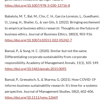
https://doi.org/10.1007/978-3-030-13716-8
Babalola, M. T., Bal, M., Cho, C. H., Garcia-Lorenzo, L., Guedhami,
O., Liang, H., Shailer, G., & van Gils, S. (2022). Bringing excitement
to empirical business ethics research: Thoughts on the future of
business ethics. Journal of Business Ethics, 180(3), 903-916.
https://doi.org/10.1007/s10551-022-05242-7
Bansal, P., & Song, H. C. (2020). Similar but not the same:
Differentiating corporate sustainability from corporate
responsibility. Academy of Management Annals, 11(1), 105-149.
https://doi.org/10.5465/annals.2015.0095
Bansal, P., Grewatsch, S., & Sharma, G. (2021). How COVID-19
informs business sustainability research: It’s time for a systems
perspective. Journal of Management Studies, 58(2), 602-606.
https://doi.org/10.1111/joms.12669