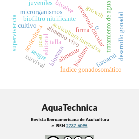
bivalve
juveniles
tratamiento de agua
economía circular
growth
microrganismos
desarrollo gonadal
supervivencia
biofiltro nitrificante
acuicultura intensiva
cultivo
acuicultura
alimento vivo
0
firma
editorial
peso
talla
biomasa
biofilme
alimento
sangre
foroacui
survival
Índice gonadosomático
AquaTechnica
Revista Iberoamericana de Acuicultura
e-ISSN
2737-6095